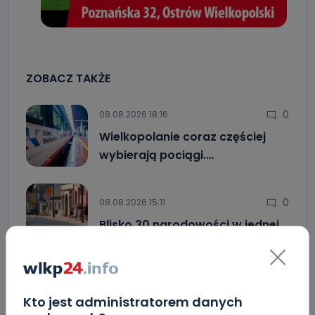
ZOBACZ TAKŻE
0
08.08.2026 18:16
Wielkopolanie coraz częściej
wybierają pociągi.…
0
08.08.2026 15:11
Blisko 30 narodowości w jednej…
1
08.08.2026 12:08
Kto jest administratorem danych
Co się stanie z bluszczem…