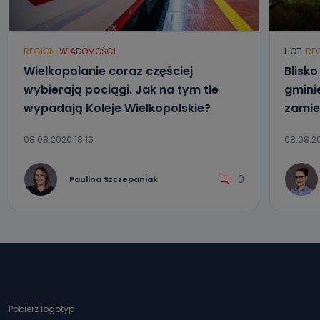
REGION
WIADOMOŚCI
HOT
RE
Wielkopolanie coraz częściej
Blisk
wybierają pociągi. Jak na tym tle
gmini
wypadają Koleje Wielkopolskie?
zamie
08.08.2026 18:16
08.08.20
0
Paulina Szczepaniak
Pobierz logotyp