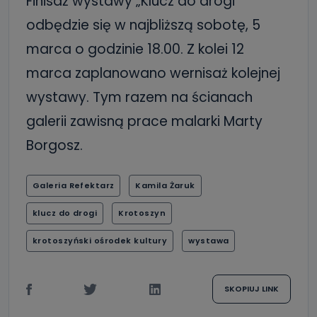
Finisaż wystawy „Klucz do drogi”
odbędzie się w najbliższą sobotę, 5
marca o godzinie 18.00. Z kolei 12
marca zaplanowano wernisaż kolejnej
wystawy. Tym razem na ścianach
galerii zawisną prace malarki Marty
Borgosz.
Galeria Refektarz
Kamila Żaruk
klucz do drogi
Krotoszyn
krotoszyński ośrodek kultury
wystawa
SKOPIUJ LINK