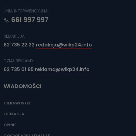
LINIA INTERWENCYJNA
661 997 997
REDAKCJA
62 735 22 22
redakcja@wlkp24.info
DZIAŁ REKLAMY
62 735 01 85
reklama@wlkp24.info
WIADOMOŚCI
CIEKAWOSTKI
EDUKACJA
OPINIE
GOSPODARKA I FINANSE