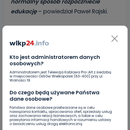
normalny sposób rozpoczniecie
edukację
– powiedział Paweł Rajski.
Jak wyjaśnił, przesunięcie o miesiąc
naborów do szkół średnich (z końca
lipca na koniec sierpnia) to dodatkowa
Kto jest administratorem danych
trudność dla dyrektorów i nauczycieli,
osobowych?
bo poszczególne terminy względem
Administratorem jest Telewizja Kablowa Pro-Art z siedzibą
w miejscowości Ostrów Wielkopolski (63-400) przy ul.
początku roku szkolnego się skracają.
–
Wolności 19.
Dopiero 19 sierpnia będziemy mogli
Do czego będą używane Państwa
powiedzieć, ile będzie oddziałów, ilu
dane osobowe?
nauczycieli i w jakim wymiarze będą
Państwa dane osobowe przetwarzane są w celu
nawiązania kontaktu, opracowania ofert, sprzedaży usług
oraz zachowania relacji biznesowych, a także w celu
pracować. Mogę zapewnić, że nie
przesyłania informacji handlowych w rozumieniu ustawy
o świadczeniu usług drogą elektroniczną.
planujemy zwolnień z powodu braku