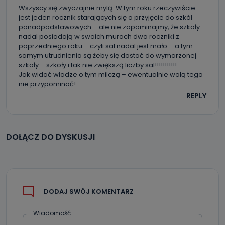
Wszyscy się zwyczajnie mylą. W tym roku rzeczywiście
jest jeden rocznik starających się o przyjęcie do szkół
ponadpodstawowych – ale nie zapominajmy, że szkoły
nadal posiadają w swoich murach dwa roczniki z
poprzedniego roku – czyli sal nadal jest mało – a tym
samym utrudnienia są żeby się dostać do wymarzonej
szkoły – szkoły i tak nie zwiększą liczby sal!!!!!!!!!!!
Jak widać władze o tym milczą – ewentualnie wolą tego
nie przypominać!
REPLY
DOŁĄCZ DO DYSKUSJI
DODAJ SWÓJ KOMENTARZ
Wiadomość