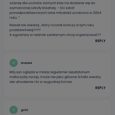
szansę dla uczniów ósmych klas na dostanie się do
wymarzonej szkoły średniej. – Do szkół
ponadpodstawowych idzie młodzież urodzona w 2004
roku. ”
Nawet nie wiedzą , który rocznik kończy w tym roku
podstawówkę!!!!!!!
A egzaminy w reżimie sanitarnym chcą organizować!!!
REPLY
W
Waldek
Mój syn ogląda w miarę regularnie repetytorium
maturzysty na tvp, może nie jako główne źródło wiedzy
ale utrwalenie i to w wygodnej formie.
REPLY
G
gość