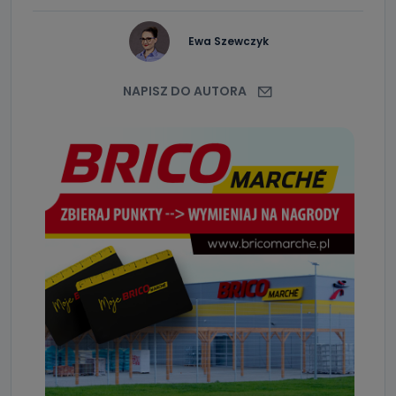
zostały przekazane w Państwa imieniu) lub dane osobowe,
które zostały zebrane ze źródeł publicznie dostępnych, w
szczególności: imię i nazwisko, adres e-mail, telefon
Ewa Szewczyk
kontaktowy, adres korespondencyjny. Odbiorcą Pastwa
danych osobowych są pracownicy i współpracownicy
oraz partnerzy wspomagający administratora w jego
biznesowej działalności.
NAPISZ DO AUTORA
Jak skontaktować się z inspektorem
danych osobowych?
Można to zrobić pod numerem telefonu 62 735-51-05 lub
e-mailowo pod adresem: poczta@tvproart.pl