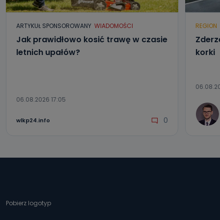
ARTYKUŁ SPONSOROWANY
WIADOMOŚCI
REGION
Jak prawidłowo kosić trawę w czasie
Zderze
letnich upałów?
korki
06.08.20
06.08.2026 17:05
0
wlkp24.info
Pobierz logotyp