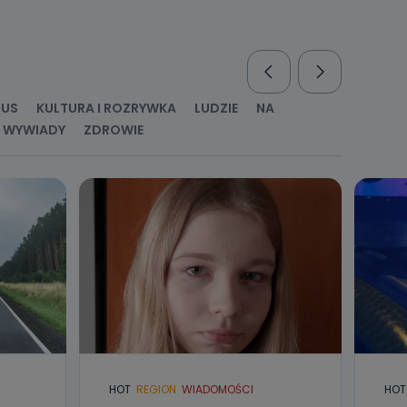
nio od
brane ze
taktowy,
racownicy
RUS
KULTURA I ROZRYWKA
LUDZIE
NA
WYWIADY
ZDROWIE
HOT
REGION
WIADOMOŚCI
HOT