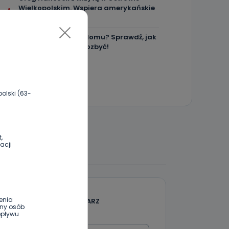
Wielkopolskim. Wspiera amerykańskie
talenty [WIDEO]
Masz karaluchy w domu? Sprawdź, jak
skutecznie się ich pozbyć!
olski (63-
,
 DO DYSKUSJI
acji
enia
DODAJ SWÓJ KOMENTARZ
ony osób
epływu
Wiadomość