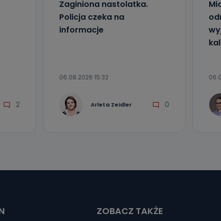
Zaginiona nastolatka.
Mia
Policja czeka na
od
informacje
wyj
kal
06.08.2026 15:32
06.0
2
0
Arleta Zeidler
N
ZOBACZ TAKŻE