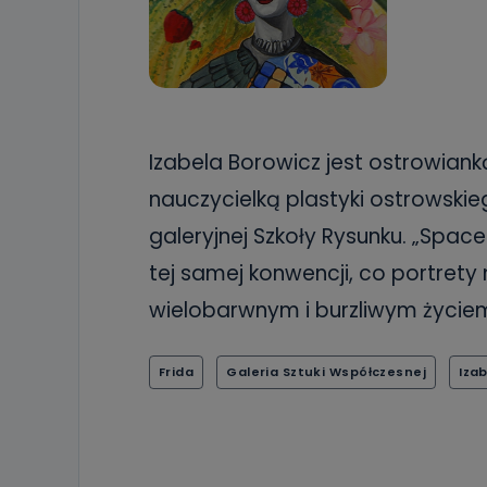
Izabela Borowicz jest ostrowian
nauczycielką plastyki ostrowskiego
galeryjnej Szkoły Rysunku. „Spac
tej samej konwencji, co portrety 
wielobarwnym i burzliwym życie
Frida
Galeria Sztuki Współczesnej
Iza