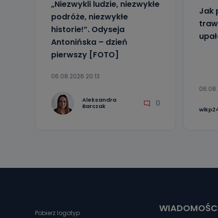
„Niezwykli ludzie, niezwykłe
Jak 
podróże, niezwykłe
traw
historie!”. Odyseja
upa
Antonińska – dzień
pierwszy [FOTO]
06.08.2026 20:13
06.08.
Aleksandra
0
Barczak
wlkp24
WIADOMOŚC
Pobierz logotyp