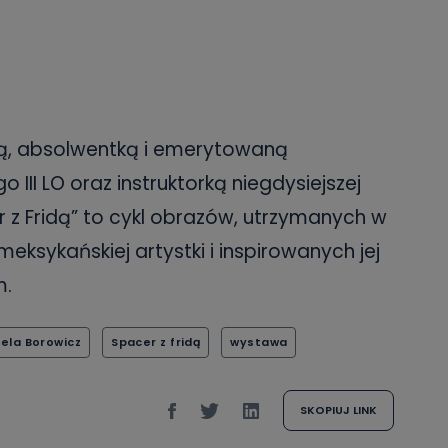
ką, absolwentką i emerytowaną
 III LO oraz instruktorką niegdysiejszej
er z Fridą” to cykl obrazów, utrzymanych w
meksykańskiej artystki i inspirowanych jej
m.
bela Borowicz
Spacer z fridą
wystawa
SKOPIUJ LINK