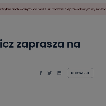
ny w trybie archiwalnym, co może skutkować nieprawidłowym wyświetl
icz zaprasza na
SKOPIUJ LINK