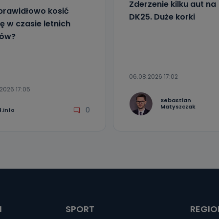
Zderzenie kilku aut na
prawidłowo kosić
DK25. Duże korki
ę w czasie letnich
łów?
06.08.2026 17:02
2026 17:05
Sebastian
Matyszczak
0
.info
I
SPORT
REGIO