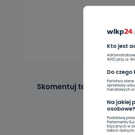
Kto jest 
Administratore
400) przy ul. Wo
Do czego
Państwa dane o
Skomentuj ten wpis jako p
sprzedaży usłu
handlowych w r
Na jakiej
osobowe
Podstawą praw
Parlamentu Euro
fizycznych w 
takich danych 