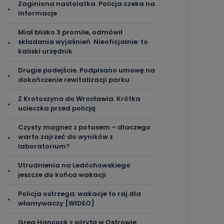
Zaginiona nastolatka. Policja czeka na
informacje
Miał blisko 3 promile, odmówił
składania wyjaśnień. Nieoficjalnie: to
kaliski urzędnik
Drugie podejście. Podpisano umowę na
dokończenie rewitalizacji parku
Z Krotoszyna do Wrocławia. Krótka
ucieczka przed policją
Czysty magnez z potasem – dlaczego
warto zajrzeć do wyników z
laboratorium?
Utrudnienia na Ledóchowskiego
jeszcze do końca wakacji
Policja ostrzega: wakacje to raj dla
włamywaczy [WIDEO]
Greg Hancock z wizytą w Ostrowie