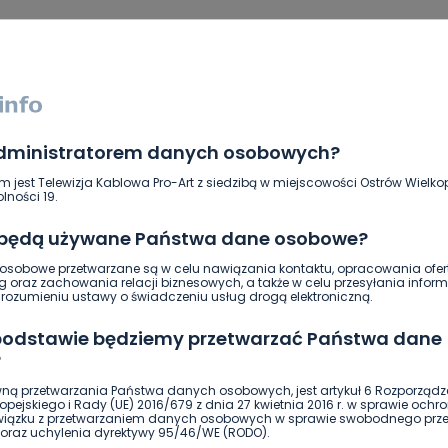
administratorem danych osobowych?
m jest Telewizja Kablowa Pro-Art z siedzibą w miejscowości Ostrów Wielkop
lności 19.
 będą używane Państwa dane osobowe?
sobowe przetwarzane są w celu nawiązania kontaktu, opracowania ofert
ierwszy!
DOŁĄCZ
g oraz zachowania relacji biznesowych, a także w celu przesyłania inform
ozumieniu ustawy o świadczeniu usług drogą elektroniczną.
 podstawie będziemy przetwarzać Państwa dane
?
ną przetwarzania Państwa danych osobowych, jest artykuł 6 Rozporządz
pejskiego i Rady (UE) 2016/679 z dnia 27 kwietnia 2016 r. w sprawie ochr
związku z przetwarzaniem danych osobowych w sprawie swobodnego prz
oraz uchylenia dyrektywy 95/46/WE (RODO).