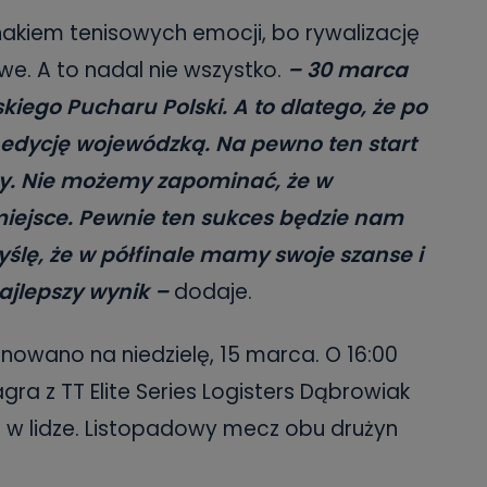
danych osobowych dotyczących Państwa oraz uzyskania ich kopii, a tak
ia, usunięcia danych, ograniczenia ich przetwarzania oraz prawo wniesi
akiem tenisowych emocji, bo rywalizację
c ich przetwarzania.
we. A to nadal nie wszystko.
– 30 marca
 Państwa dane osobowe będą przechowywane?
iego Pucharu Polski. A to dlatego, że po
ania zgody lub, jeśli dane będą przetwarzane na podstawie prawnie
 celu administratora – do momentu wniesienia sprzeciwu.
 edycję wojewódzką. Na pewno ten start
ny. Nie możemy zapominać, że w
ne osobowe przetwarzamy?
 miejsce. Pewnie ten sukces będzie nam
kategorie Państwa danych osobowych to dane, które pochodzą bezpośred
ostały przekazane w Państwa imieniu) lub dane osobowe, które zostały ze
ie dostępnych, w szczególności: imię i nazwisko, adres e-mail, telefon kon
ślę, że w półfinale mamy swoje szanse i
ndencyjny. Odbiorcą Pastwa danych osobowych są pracownicy i współp
 wspomagający administratora w jego biznesowej działalności.
ajlepszy wynik –
dodaje.
aktować się z inspektorem danych osobowych?
nowano na niedzielę, 15 marca. O 16:00
ić pod numerem telefonu 62 735-51-05 lub e-mailowo pod adresem:
t.pl
ra z TT Elite Series Logisters Dąbrowiak
 w lidze. Listopadowy mecz obu drużyn