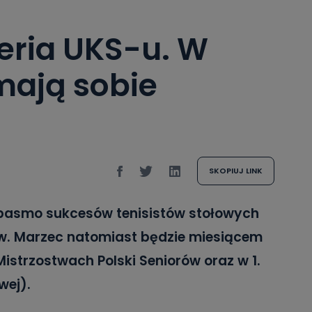
eria UKS-u. W
mają sobie
SKOPIUJ LINK
 pasmo sukcesów tenisistów stołowych
w. Marzec natomiast będzie miesiącem
istrzostwach Polski Seniorów oraz w 1.
wej).