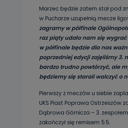
19 dostępu do 
ich sprostowan
Marzec będzie zatem stał pod zn
sprzeciwu wobe
w Pucharze uzupełnią mecze ligo
Do kiedy
zagramy w półfinale Ogólnopolsk
Do czasu wycof
uzasadnionego
raz piąty udało nam się wygrać
w półfinale będzie dla nas waż
Jakie da
poprzedniej edycji zajęliśmy 3.
Przetwarzane 
Państwa (lub z
źródeł publiczn
bardzo trudno powtórzyć, ale my
adres korespo
oraz partnerzy
będziemy się starali walczyć o n
Jak skont
Pierwszy z meczów u siebie zapla
Można to zrob
poczta@tvproar
UKS Piast Poprawa Ostrzeszów zag
Dąbrowa Górnicza – 3. zespołem
zakończył się remisem 5:5.