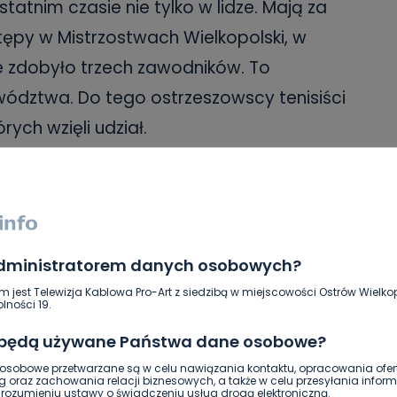
statnim czasie nie tylko w lidze. Mają za
ępy w Mistrzostwach Wielkopolski, w
re zdobyło trzech zawodników. To
ództwa. Do tego ostrzeszowscy tenisiści
rych wzięli udział.
rwsza trójka to byli zawodnicy UKS-u
no: Adrian Spychała, Damian Wenderlich
ianem wygrali turniej deblowy, a Adrian
administratorem danych osobowych?
ińską z zespołu Stella „Niechan”’
m jest Telewizja Kablowa Pro-Art z siedzibą w miejscowości Ostrów Wielkop
sce
– wylicza Jarosław Krzywaźnia.
lności 19.
 będą używane Państwa dane osobowe?
KS-u w województwie. Klub zdobył w
sobowe przetwarzane są w celu nawiązania kontaktu, opracowania ofert
rów już 25 medali w ciągu ostatnich 5
g oraz zachowania relacji biznesowych, a także w celu przesyłania inform
ozumieniu ustawy o świadczeniu usług drogą elektroniczną.