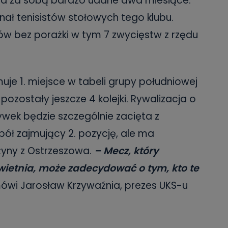
ma za sobą bardzo udane dwa miesiące.
onał tenisistów stołowych tego klubu.
w bez porażki w tym 7 zwycięstw z rzędu
muje 1. miejsce w tabeli grupy południowej
 pozostały jeszcze 4 kolejki. Rywalizacja o
wek będzie szczególnie zacięta z
pół zajmujący 2. pozycję, ale ma
żyny z Ostrzeszowa.
– Mecz, który
wietnia, może zadecydować o tym, kto te
ówi Jarosław Krzywaźnia, prezes UKS-u