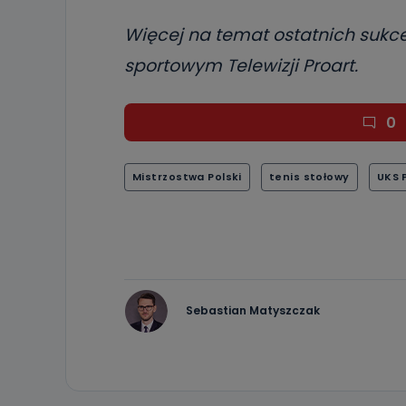
Więcej na temat ostatnich sukc
sportowym Telewizji Proart.
0
Mistrzostwa Polski
tenis stołowy
UKS 
Sebastian Matyszczak