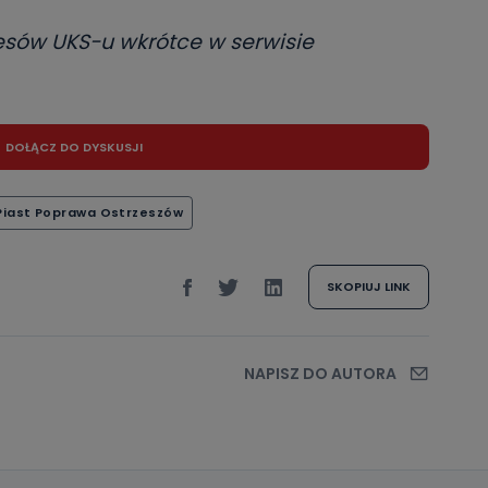
esów UKS-u wkrótce w serwisie
DOŁĄCZ DO DYSKUSJI
Piast Poprawa Ostrzeszów
SKOPIUJ LINK
NAPISZ DO AUTORA