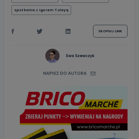
spotkanie z Igorem Tuleyą
SKOPIUJ LINK
Ewa Szewczyk
NAPISZ DO AUTORA