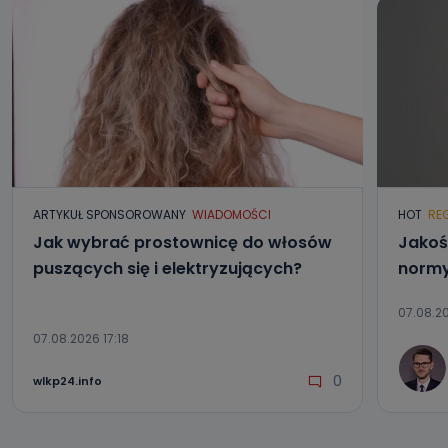
danych osobowych?
Można to zrobić pod numerem telefonu 62 735-51-05 lub
e-mailowo pod adresem: poczta@tvproart.pl
ARTYKUŁ SPONSOROWANY
WIADOMOŚCI
HOT
RE
Jak wybrać prostownicę do włosów
Jakoś
puszących się i elektryzujących?
normy
07.08.20
07.08.2026 17:18
0
wlkp24.info