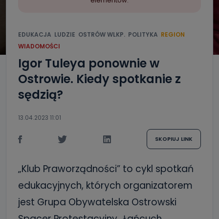
elementów.
EDUKACJA
LUDZIE
OSTRÓW WLKP.
POLITYKA
REGION
WIADOMOŚCI
Igor Tuleya ponownie w
Ostrowie. Kiedy spotkanie z
sędzią?
13.04.2023 11:01
SKOPIUJ LINK
„Klub Praworządności” to cykl spotkań
edukacyjnych, których organizatorem
jest Grupa Obywatelska Ostrowski
Spacer Protestacyjny „Łańcuch