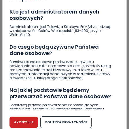
lepszego seoznu
Kto jest administratorem danych
Za miesiąc Narodowe Czytanie. W tym roku padło
osobowych?
na „Dziady”
Administratorem jest Telewizja Kablowa Pro-Art z siedzibą
Brazylijczycy w Ostrovii 1909. Jutro rusza sezon
w miejscowości Ostrów Wielkopolski (63-400) przy ul.
Wolności 19.
[AKTUALIZACJA]
Do czego będą używane Państwa
Crossfit kolejny raz opanuje Krotoszyn.
dane osobowe?
Startujemy w piątek! [WIDEO]
Państwa dane osobowe przetwarzane są w celu
"Niezwykli ludzie, niezwykłe podróże, niezwykłe
nawiązania kontaktu, opracowania ofert, sprzedaży usług
historie!”. Odyseja Antonińska - dzień pierwszy
oraz zachowania relacji biznesowych, a także w celu
przesyłania informacji handlowych w rozumieniu ustawy
[FOTO]
o świadczeniu usług drogą elektroniczną.
Na jakiej podstawie będziemy
przetwarzać Państwa dane osobowe?
Podstawą prawną przetwarzania Państwa danych
Skomentuj ten wpis jako pierwszy!
osobowych, jest artykuł 6 Rozporządzenia Parlamentu
Europejskiego i Rady (UE) 2016/679 z dnia 27 kwietnia 2016
r. w sprawie ochrony osób fizycznych w związku z
przetwarzaniem danych osobowych w sprawie
AKCEPTUJE
POLITYKA PRYWATNOŚCI
DOŁĄCZ DO DYSKUSJI
swobodnego przepływu takich danych oraz uchylenia