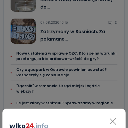
do…
0
07.08.2026 16:15
Zatrzymany w Sośniach. Za
połamane…
Nowe ustalenia w sprawie OZC. Kto spełnił warunki
przetargu, a kto próbował wrócić do gry?
Czy aquapark w Ostrowie powinien powstać?
Rozpoczęły się konsultacje
"Łącznik" w remoncie. Urząd miejski będzie
większy?
Ile jest klimy w szpitalu? Sprawdzamy w regionie
Więcej pieniędzy dla OSP w gminie Ostrów.
Centra wzmocniona i gotowa do gry. Chce