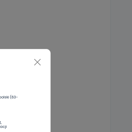
olski (63-
,
acji