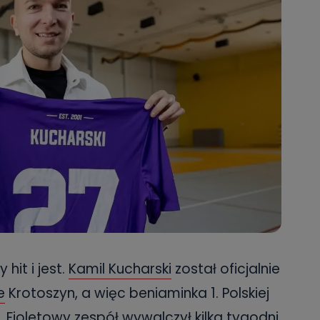
hit i jest.
Kamil Kucharski
został oficjalnie
e
Krotoszyn, a więc beniaminka 1. Polskiej
). Fioletowy zespół wywalczył kilka tygodni