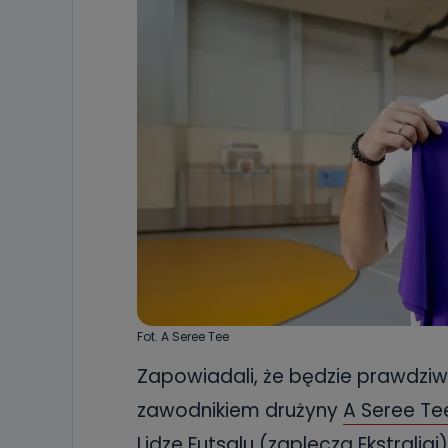
Fot. A Seree Tee
Zapowiadali, że będzie prawdziwy 
zawodnikiem drużyny
A Seree Te
Lidze Futsalu (zaplecza Ekstraligi