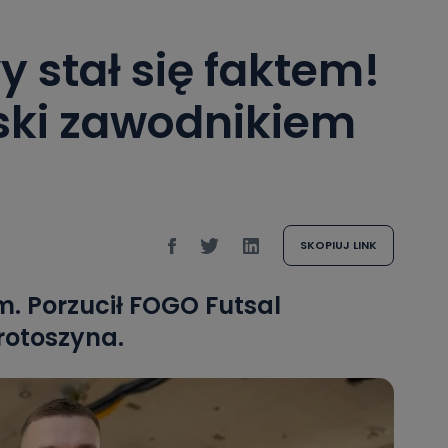
y stał się faktem!
ski zawodnikiem
SKOPIUJ LINK
m. Porzucił FOGO Futsal
rotoszyna.