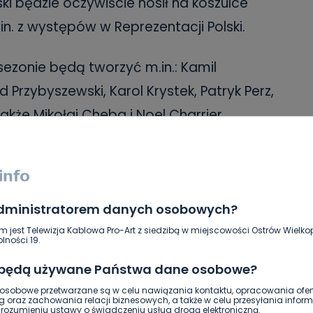
ki będzie oczywiście nosił na koszulce
in. z występów w Reprezentacji Polski.
ezonie będą tworzyć m.in.: Kamil
d Przybyszewski, Karol Krystek, Patryk Perz,
 także Mikołaj Cheba i Noel Charrier.
 gośćmi z A Seree Tee
administratorem danych osobowych?
m jest Telewizja Kablowa Pro-Art z siedzibą w miejscowości Ostrów Wielkop
lności 19.
 będą używane Państwa dane osobowe?
sobowe przetwarzane są w celu nawiązania kontaktu, opracowania ofert
g oraz zachowania relacji biznesowych, a także w celu przesyłania inform
ozumieniu ustawy o świadczeniu usług drogą elektroniczną.