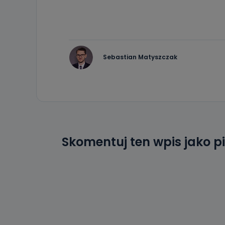
19 dostępu do 
ich sprostowan
sprzeciwu wobe
Do kiedy
Do czasu wycof
Sebastian Matyszczak
uzasadnionego
Jakie da
Przetwarzane 
Państwa (lub z
źródeł publiczn
adres korespo
oraz partnerzy
Skomentuj ten wpis jako p
Jak skont
Można to zrob
poczta@tvproar