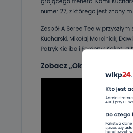
grającego trenera. Kamil Kuchars
numer 27, z którego jest znany m.
Zespół A Seree Tee w przyszłym s
Kucharski, Mikołaj Marciniak, Dawi
Patryk Kieliba i Fryderyk Kokot, a
Zobacz „Okolice Sportu” z
Kto jest 
Administratore
400) przy ul. Wo
Do czego
Państwa dane o
sprzedaży usłu
handlowych w r