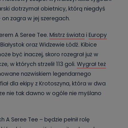
ski dotrzymał obietnicy, którą niegdyś
– on zagra w jej szeregach.
nerem A Seree Tee.
Mistrz świata
i
Europy
 Białystok oraz Widzewie Łódź. Kibice
oże być inaczej, skoro rozegrał już w
, w których strzelił 113 goli.
Wygrał też
gnowane nazwiskiem legendarnego
fiał dla ekipy z Krotoszyna, która w dwa
cze nie tak dawno w ogóle nie myślano
 A Seree Tee – będzie pełnił rolę