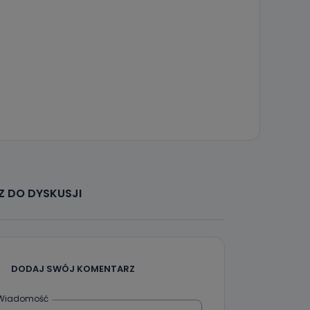
że żądania
enia
nio od
brane ze
taktowy,
racownicy
 DO DYSKUSJI
DODAJ SWÓJ KOMENTARZ
Wiadomość