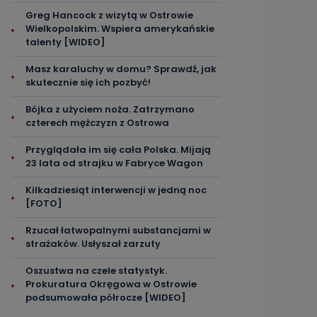
Greg Hancock z wizytą w Ostrowie
Wielkopolskim. Wspiera amerykańskie
talenty [WIDEO]
Masz karaluchy w domu? Sprawdź, jak
skutecznie się ich pozbyć!
Bójka z użyciem noża. Zatrzymano
czterech mężczyzn z Ostrowa
Przyglądała im się cała Polska. Mijają
23 lata od strajku w Fabryce Wagon
Kilkadziesiąt interwencji w jedną noc
[FOTO]
Rzucał łatwopalnymi substancjami w
strażaków. Usłyszał zarzuty
Oszustwa na czele statystyk.
Prokuratura Okręgowa w Ostrowie
podsumowała półrocze [WIDEO]