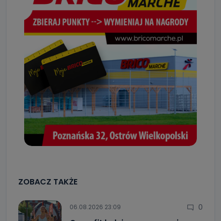
Do czasu wycofania zgody lub, jeśli dane będą
przetwarzane na podstawie prawnie uzasadnionego celu
administratora – do momentu wniesienia sprzeciwu.
Jakie dane osobowe przetwarzamy?
Przetwarzane kategorie Państwa danych osobowych to
dane, które pochodzą bezpośrednio od Państwa (lub
zostały przekazane w Państwa imieniu) lub dane osobowe,
które zostały zebrane ze źródeł publicznie dostępnych, w
szczególności: imię i nazwisko, adres e-mail, telefon
kontaktowy, adres korespondencyjny. Odbiorcą Pastwa
danych osobowych są pracownicy i współpracownicy
oraz partnerzy wspomagający administratora w jego
biznesowej działalności.
Jak skontaktować się z inspektorem
danych osobowych?
Można to zrobić pod numerem telefonu 62 735-51-05 lub
e-mailowo pod adresem: poczta@tvproart.pl
ZOBACZ TAKŻE
0
06.08.2026 23:09