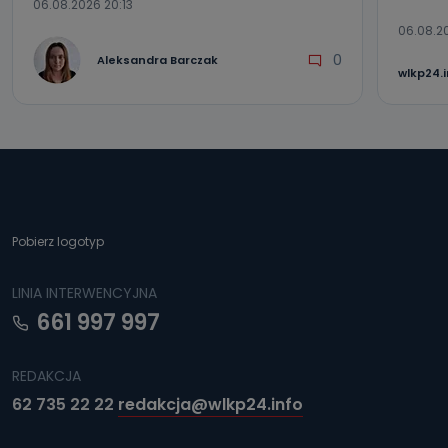
06.08.2026 20:13
06.08.2
0
Aleksandra Barczak
wlkp24.
Pobierz logotyp
LINIA INTERWENCYJNA
661 997 997
REDAKCJA
62 735 22 22
redakcja@wlkp24.info