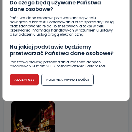
Do czego będą używane Państwa
dane osobowe?
Państwa dane osobowe przetwarzane są w celu
nawiązania kontaktu, opracowania ofert, sprzedaży usług
oraz zachowania relacji biznesowych, a także w celu
przesyłania informacji handlowych w rozumieniu ustawy
o świadczeniu usług drogą elektroniczną.
Na jakiej podstawie będziemy
przetwarzać Państwa dane osobowe?
Podstawą prawną przetwarzania Państwa danych
osobowych, jest artykuł 6 Rozporządzenia Parlamentu
Europejskiego i Rady (UE) 2016/679 z dnia 27 kwietnia 2016
r. w sprawie ochrony osób fizycznych w związku z
przetwarzaniem danych osobowych w sprawie
AKCEPTUJE
POLITYKA PRYWATNOŚCI
swobodnego przepływu takich danych oraz uchylenia
dyrektywy 95/46/WE (RODO).
Czy jest możliwość cofnięcia zgody?
Podanie danych osobowych jest dobrowolne, nie jest
wymogiem ustawowym lub umownym oraz nie stanowi
warunku zawarcia umowy. Cofnięcie zgody jest możliwe
na każdym etapie i nie jest to związane z żadnymi
negatywnymi konsekwencjami. Cofnięcia zgody można
dokonać w dowolny, wybrany sposób (e-mail, poczta