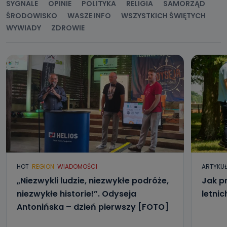
SYGNALE
OPINIE
POLITYKA
RELIGIA
SAMORZĄD
ŚRODOWISKO
WASZE INFO
WSZYSTKICH ŚWIĘTYCH
WYWIADY
ZDROWIE
HOT
REGION
WIADOMOŚCI
ARTYKU
„Niezwykli ludzie, niezwykłe podróże,
Jak p
niezwykłe historie!”. Odyseja
letni
Antonińska – dzień pierwszy [FOTO]