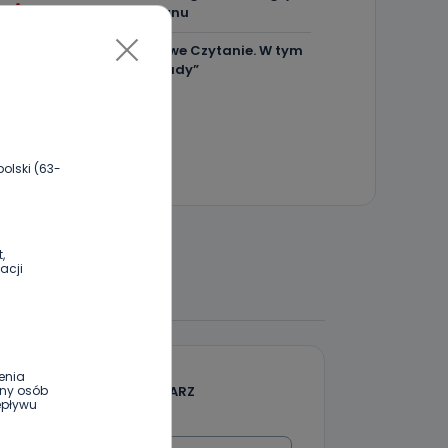
Chce lepszego seoznu
Za miesiąc Narodowe Czytanie. W tym
roku padło na „Dziady”
olski (63-
,
acji
 DO DYSKUSJI
enia
DODAJ SWÓJ KOMENTARZ
ony osób
epływu
Wiadomość