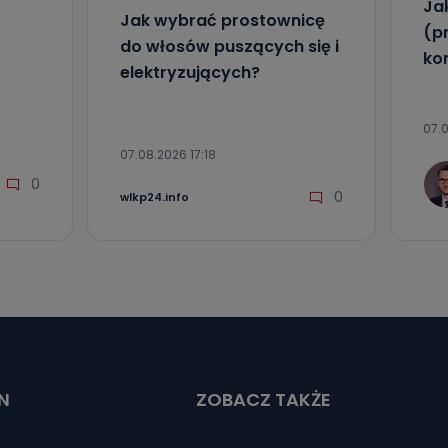
Ja
Jak wybrać prostownicę
(p
do włosów puszących się i
ko
elektryzujących?
07.0
07.08.2026 17:18
0
0
wlkp24.info
N
ZOBACZ TAKŻE