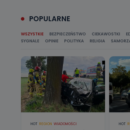
Jakie da
Przetwarzane 
Państwa (lub z
POPULARNE
źródeł publiczn
adres korespo
oraz partnerzy
WSZYSTKIE
BEZPIECZEŃSTWO
CIEKAWOSTKI
E
Jak skont
SYGNALE
OPINIE
POLITYKA
RELIGIA
SAMORZ
Można to zrob
poczta@tvproar
HOT
REGION
WIADOMOŚCI
HOT
R