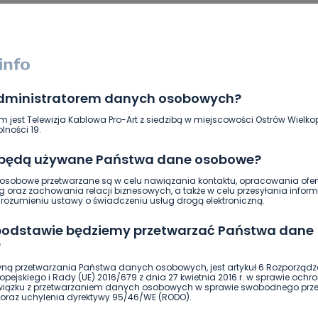
SKOPIUJ LINK
NAPISZ DO AUTORA
administratorem danych osobowych?
m jest Telewizja Kablowa Pro-Art z siedzibą w miejscowości Ostrów Wielkop
lności 19.
 będą używane Państwa dane osobowe?
sobowe przetwarzane są w celu nawiązania kontaktu, opracowania ofert
g oraz zachowania relacji biznesowych, a także w celu przesyłania inform
ierwszy!
DOŁĄCZ
ozumieniu ustawy o świadczeniu usług drogą elektroniczną.
 podstawie będziemy przetwarzać Państwa dane
?
ną przetwarzania Państwa danych osobowych, jest artykuł 6 Rozporządz
pejskiego i Rady (UE) 2016/679 z dnia 27 kwietnia 2016 r. w sprawie ochr
związku z przetwarzaniem danych osobowych w sprawie swobodnego prz
oraz uchylenia dyrektywy 95/46/WE (RODO).