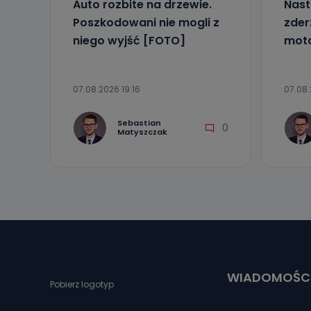
Auto rozbite na drzewie.
Nast
Poszkodowani nie mogli z
zder
niego wyjść [FOTO]
mot
07.08.2026 19:16
07.08.
Sebastian
0
Matyszczak
WIADOMOŚC
Pobierz logotyp