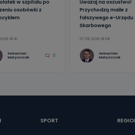
olatek w szpitalu po
Uważaj na oszustwo!
zeniu osobówki z
Przychodzą maile z
ocyklem
fałszywego e-Urzędu
Skarbowego
2026 18:41
07.08.2026 18:08
Sebastian
Sebastian
0
Matyszczak
Matyszczak
I
SPORT
REGIO