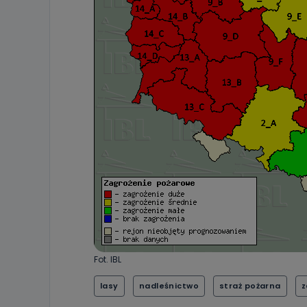
Fot. IBL
lasy
nadleśnictwo
straż pożarna
z