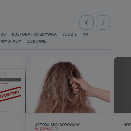
nio od
brane ze
taktowy,
racownicy
RUS
KULTURA I ROZRYWKA
LUDZIE
NA
WYWIADY
ZDROWIE
ARTYKUŁ SPONSOROWANY
HOT
WIADOMOŚCI