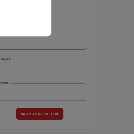
wnym oraz
e jest to
 dowolny,
Kablowej
l. Wolności
e
Podpis
ania od
Email
. Wolności
że żądania
enia