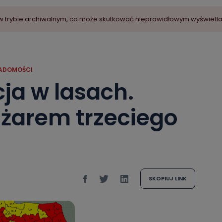
ny w trybie archiwalnym, co może skutkować nieprawidłowym wyświetl
ADOMOŚCI
ja w lasach.
ożarem trzeciego
SKOPIUJ LINK