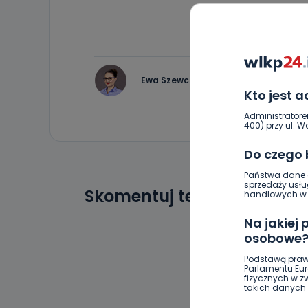
Ewa Szewczyk
Kto jest 
Administratore
400) przy ul. Wo
Do czego
Państwa dane o
sprzedaży usłu
Skomentuj ten wpis jako p
handlowych w r
Na jakiej
osobowe
Podstawą praw
Parlamentu Euro
fizycznych w 
takich danych 