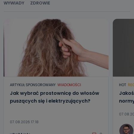
WYWIADY
ZDROWIE
ARTYKUŁ SPONSOROWANY
WIADOMOŚCI
HOT
RE
Jak wybrać prostownicę do włosów
Jakoś
puszących się i elektryzujących?
normy
07.08.20
07.08.2026 17:18