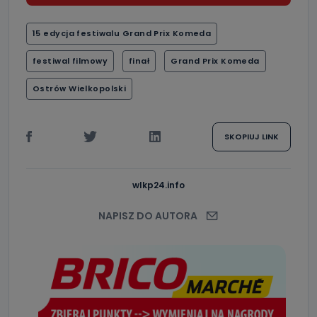
15 edycja festiwalu Grand Prix Komeda
festiwal filmowy
finał
Grand Prix Komeda
Ostrów Wielkopolski
SKOPIUJ LINK
wlkp24.info
NAPISZ DO AUTORA