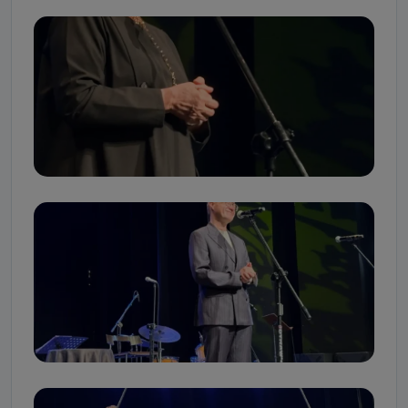
Kiedy i komu możemy przekazać
Państwa dane?
Telewizja Kablowa Pro-Art z siedzibą w miejscowości
Ostrów Wielkopolski (63-400) przy ul. Wolności 19 nie
przekazuje Państwa danych osobowych podmiotom
trzecim, jak również nie są one wykorzystywane w
procesach zautomatyzowanego profilowania.
Co mogą Państwo zrobić z
przekazanymi nam danymi?
Po wyrażeniu zgody na przetwarzanie danych osobowych,
mają Państwo prawo do żądania od Telewizji Kablowa
Pro-Art z siedzibą w miejscowości Ostrów Wielkopolski (63-
400) przy ul. Wolności 19 dostępu do danych osobowych
dotyczących Państwa oraz uzyskania ich kopii, a także
żądania ich sprostowania, usunięcia danych,
ograniczenia ich przetwarzania oraz prawo wniesienia
sprzeciwu wobec ich przetwarzania.
Do kiedy Państwa dane osobowe będą
przechowywane?
Do czasu wycofania zgody lub, jeśli dane będą
przetwarzane na podstawie prawnie uzasadnionego celu
administratora – do momentu wniesienia sprzeciwu.