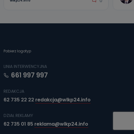
0
wlkp24.info
Pobierz logotyp
LINIA INTERWENCYJNA
661 997 997
REDAKCJA
62 735 22 22
redakcja@wlkp24.info
DZIAŁ REKLAMY
62 735 01 85
reklama@wlkp24.info