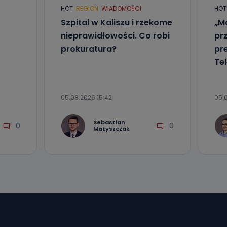
HOT
REGION
WIADOMOŚCI
HOT
Szpital w Kaliszu i rzekome
„Ma
nieprawidłowości. Co robi
pr
prokuratura?
pr
Tel
05.08.2026 15:42
05.
Sebastian
0
0
Matyszczak