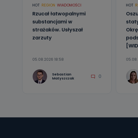
HOT
REGION
WIADOMOŚCI
HOT
R
Rzucał łatwopalnymi
Oszu
substancjami w
stat
strażaków. Usłyszał
Okrę
zarzuty
pod
[WID
05.08.2026 18:58
05.08.
Sebastian
0
Matyszczak