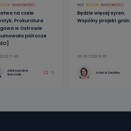
EGION
WIADOMOŚCI
HOT
REGION
WIADOMOŚCI
stwa na czele
Będzie więcej syren.
ystyk. Prokuratura
Wspólny projekt gmin
gowa w Ostrowie
sumowała półrocze
EO]
2026 17:40
05.08.2026 16:30
Aleksandra
0
Arleta Zeidler
Barczak