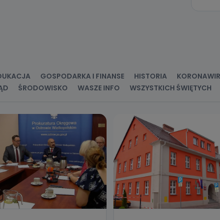
ne osobowe przetwarzamy?
kategorie Państwa danych osobowych to dane, które pochodzą bezpośred
ostały przekazane w Państwa imieniu) lub dane osobowe, które zostały ze
ie dostępnych, w szczególności: imię i nazwisko, adres e-mail, telefon kon
ndencyjny. Odbiorcą Pastwa danych osobowych są pracownicy i współp
 wspomagający administratora w jego biznesowej działalności.
DUKACJA
GOSPODARKA I FINANSE
HISTORIA
KORONAWI
aktować się z inspektorem danych osobowych?
ĄD
ŚRODOWISKO
WASZE INFO
WSZYSTKICH ŚWIĘTYCH
ić pod numerem telefonu 62 735-51-05 lub e-mailowo pod adresem:
t.pl