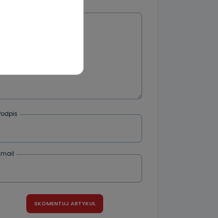
Wiadomość
wnym oraz
e jest to
 dowolny,
Kablowej
l. Wolności
e
Podpis
ania od
Email
. Wolności
że żądania
enia