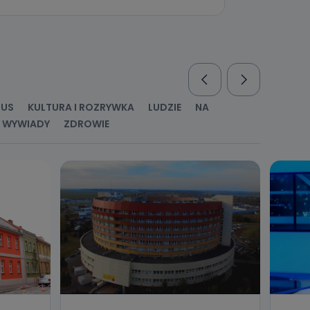
nio od
brane ze
taktowy,
racownicy
RUS
KULTURA I ROZRYWKA
LUDZIE
NA
WYWIADY
ZDROWIE