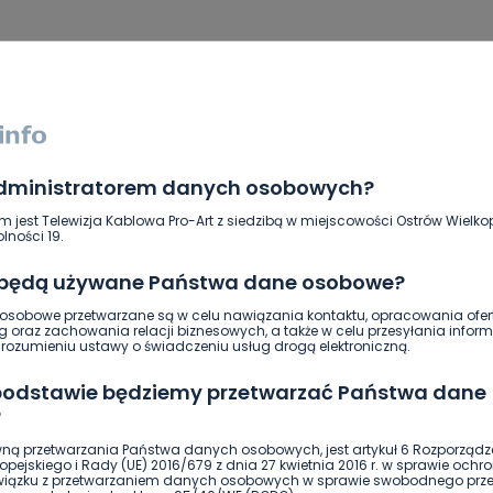
administratorem danych osobowych?
m jest Telewizja Kablowa Pro-Art z siedzibą w miejscowości Ostrów Wielkop
lności 19.
 będą używane Państwa dane osobowe?
sobowe przetwarzane są w celu nawiązania kontaktu, opracowania ofert
g oraz zachowania relacji biznesowych, a także w celu przesyłania inform
ozumieniu ustawy o świadczeniu usług drogą elektroniczną.
ierwszy!
DOŁĄCZ
 podstawie będziemy przetwarzać Państwa dane
?
ną przetwarzania Państwa danych osobowych, jest artykuł 6 Rozporządz
pejskiego i Rady (UE) 2016/679 z dnia 27 kwietnia 2016 r. w sprawie ochr
związku z przetwarzaniem danych osobowych w sprawie swobodnego prz