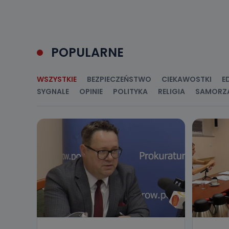
Jakie da
Przetwarzane 
Państwa (lub z
POPULARNE
źródeł publiczn
adres korespo
oraz partnerzy
WSZYSTKIE
BEZPIECZEŃSTWO
CIEKAWOSTKI
E
Jak skont
SYGNALE
OPINIE
POLITYKA
RELIGIA
SAMORZ
Można to zrob
poczta@tvproar