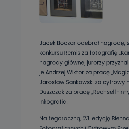
Jacek Boczar odebrał nagrodę, s
konkursu Remis za fotografię „K
nagrody głównej jurorzy przyznal
je Andrzej Wiktor za pracę „Mag
Jarosław Sankowski za cyfrowy m
Duszczak za pracę „Red-self-in-y
inkografia.
Na tegoroczną, 23. edycję Bienna
Fotograficznych i Cyfrowym Prz