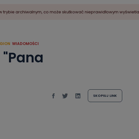
ny w trybie archiwalnym, co może skutkować nieprawidłowym wyświetl
EGION
WIADOMOŚCI
a "Pana
SKOPIUJ LINK