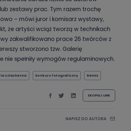
 lub zestawy prac. Tym razem trochę
rowo – mówi juror i komisarz wystawy,
akt, że artyści wciąż tworzą w technikach
awy zakwalifikowano prace 26 twórców z
ierwszy stworzono tzw. Galerię
óre nie spełniły wymogów regulaminowych.
fia szlachetna
konkurs fotograficzny
Remis
SKOPIUJ LINK
NAPISZ DO AUTORA