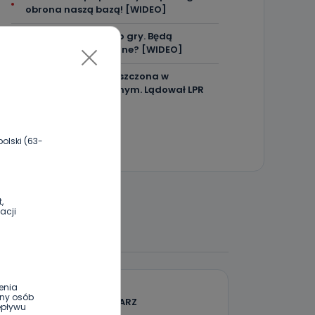
obrona naszą bazą! [WIDEO]
Aquapark wraca do gry. Będą
konsultacje społeczne? [WIDEO]
Ręka dziecka zakleszczona w
urządzeniu kuchennym. Lądował LPR
olski (63-
,
acji
 DO DYSKUSJI
enia
ony osób
DODAJ SWÓJ KOMENTARZ
epływu