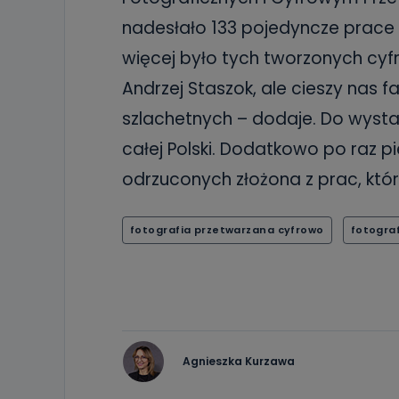
nadesłało 133 pojedyncze prace
więcej było tych tworzonych cyf
Andrzej Staszok, ale cieszy nas f
szlachetnych – dodaje. Do wyst
całej Polski. Dodatkowo po raz p
odrzuconych złożona z prac, kt
fotografia przetwarzana cyfrowo
fotogra
Agnieszka Kurzawa