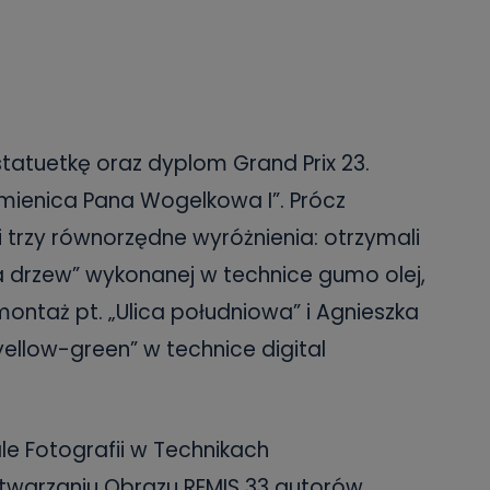
tatuetkę oraz dyplom Grand Prix 23.
amienica Pana Wogelkowa I”. Prócz
i trzy równorzędne wyróżnienia: otrzymali
ia drzew” wykonanej w technice gumo olej,
ontaż pt. „Ulica południowa” i Agnieszka
ellow-green” w technice digital
le Fotografii w Technikach
etwarzaniu Obrazu REMIS 33 autorów