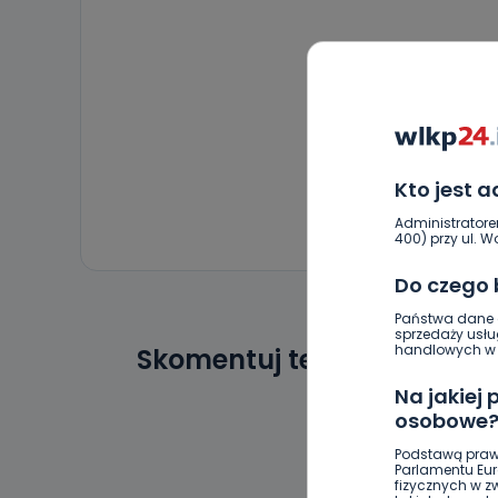
Kto jest 
Administratore
400) przy ul. Wo
Do czego
Państwa dane o
sprzedaży usłu
handlowych w r
Skomentuj ten wpis jako p
Na jakiej
osobowe
Podstawą praw
Parlamentu Euro
fizycznych w 