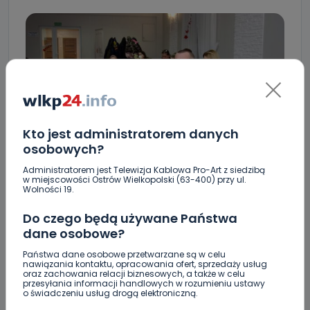
Kto jest administratorem danych
Fot. Gmina Ostrów Wielkopolski
osobowych?
Administratorem jest Telewizja Kablowa Pro-Art z siedzibą
w miejscowości Ostrów Wielkopolski (63-400) przy ul.
Wolności 19.
Do czego będą używane Państwa
dane osobowe?
Państwa dane osobowe przetwarzane są w celu
nawiązania kontaktu, opracowania ofert, sprzedaży usług
oraz zachowania relacji biznesowych, a także w celu
przesyłania informacji handlowych w rozumieniu ustawy
Fot. Gmina Ostrów Wielkopolski
o świadczeniu usług drogą elektroniczną.