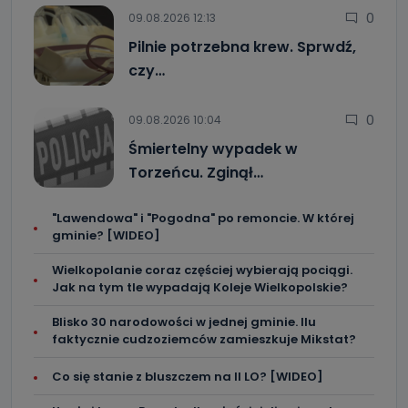
zostały przekazane w Państwa imieniu) lub dane osobowe,
0
09.08.2026 12:13
które zostały zebrane ze źródeł publicznie dostępnych, w
szczególności: imię i nazwisko, adres e-mail, telefon
kontaktowy, adres korespondencyjny. Odbiorcą Pastwa
Pilnie potrzebna krew. Sprwdź,
danych osobowych są pracownicy i współpracownicy
czy…
oraz partnerzy wspomagający administratora w jego
biznesowej działalności.
Jak skontaktować się z inspektorem
0
09.08.2026 10:04
danych osobowych?
Śmiertelny wypadek w
Można to zrobić pod numerem telefonu 62 735-51-05 lub
Torzeńcu. Zginął…
e-mailowo pod adresem: poczta@tvproart.pl
"Lawendowa" i "Pogodna" po remoncie. W której
gminie? [WIDEO]
Wielkopolanie coraz częściej wybierają pociągi.
Jak na tym tle wypadają Koleje Wielkopolskie?
Blisko 30 narodowości w jednej gminie. Ilu
faktycznie cudzoziemców zamieszkuje Mikstat?
Co się stanie z bluszczem na II LO? [WIDEO]