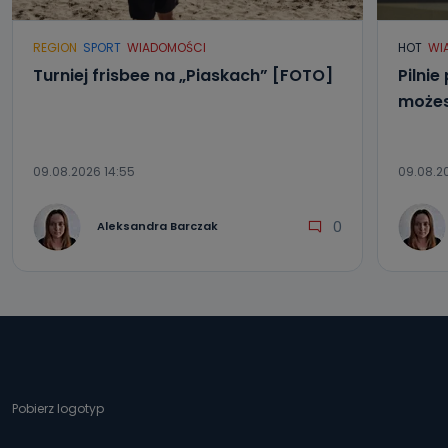
REGION
SPORT
WIADOMOŚCI
HOT
WI
Turniej frisbee na „Piaskach” [FOTO]
Pilnie
możes
09.08.2026 14:55
09.08.20
0
Aleksandra Barczak
Pobierz logotyp