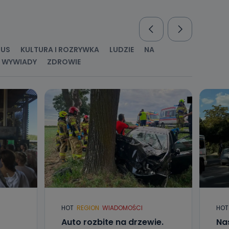
nio od
brane ze
taktowy,
racownicy
RUS
KULTURA I ROZRYWKA
LUDZIE
NA
WYWIADY
ZDROWIE
HOT
REGION
WIADOMOŚCI
HOT
Auto rozbite na drzewie.
Na