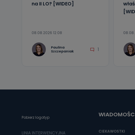
na II LO? [WIDEO]
właś
[WID
08.08.2026 12:08
08.08
Paulina
1
Szczepaniak
WIADOMOŚC
Pobierz logotyp
CIEKAWOSTKI
LINIA INTERWENCYJNA