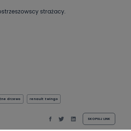
 ostrzeszowscy strażacy.
żne drzewo
renault twingo
SKOPIUJ LINK