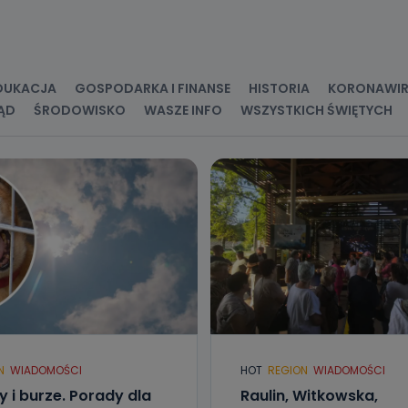
kategorie Państwa danych osobowych to dane, które pochodzą bezpośred
ostały przekazane w Państwa imieniu) lub dane osobowe, które zostały ze
ie dostępnych, w szczególności: imię i nazwisko, adres e-mail, telefon kon
ndencyjny. Odbiorcą Pastwa danych osobowych są pracownicy i współp
 wspomagający administratora w jego biznesowej działalności.
DUKACJA
GOSPODARKA I FINANSE
HISTORIA
KORONAWI
ĄD
ŚRODOWISKO
WASZE INFO
WSZYSTKICH ŚWIĘTYCH
aktować się z inspektorem danych osobowych?
ić pod numerem telefonu 62 735-51-05 lub e-mailowo pod adresem:
t.pl
N
WIADOMOŚCI
HOT
REGION
WIADOMOŚCI
y i burze. Porady dla
Raulin, Witkowska,