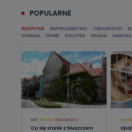
Przetwarzane 
POPULARNE
Państwa (lub z
źródeł publiczn
adres korespo
oraz partnerzy
WSZYSTKIE
BEZPIECZEŃSTWO
CIEKAWOSTKI
E
SYGNALE
OPINIE
POLITYKA
RELIGIA
SAMORZ
Jak skont
Można to zrob
poczta@tvproar
HOT
REGION
WIADOMOŚCI
REGIO
Co się stanie z bluszczem
Upał