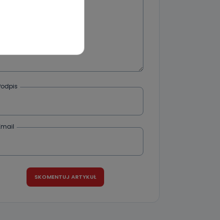
wnym oraz
e jest to
 dowolny,
Kablowej
l. Wolności
e
Podpis
Email
ania od
. Wolności
że żądania
enia