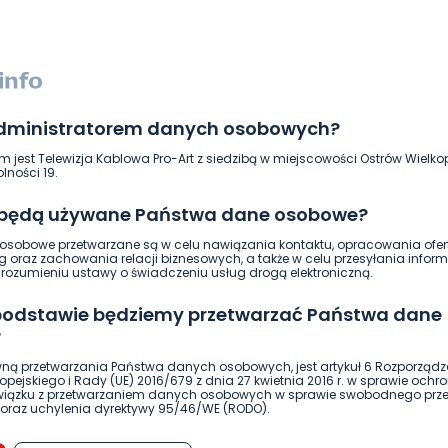
NAPISZ DO AUTORA
administratorem danych osobowych?
m jest Telewizja Kablowa Pro-Art z siedzibą w miejscowości Ostrów Wielkop
lności 19.
 będą używane Państwa dane osobowe?
sobowe przetwarzane są w celu nawiązania kontaktu, opracowania ofert
ierwszy!
g oraz zachowania relacji biznesowych, a także w celu przesyłania inform
DOŁĄCZ
ozumieniu ustawy o świadczeniu usług drogą elektroniczną.
 podstawie będziemy przetwarzać Państwa dane
?
ną przetwarzania Państwa danych osobowych, jest artykuł 6 Rozporządz
pejskiego i Rady (UE) 2016/679 z dnia 27 kwietnia 2016 r. w sprawie ochr
związku z przetwarzaniem danych osobowych w sprawie swobodnego prz
oraz uchylenia dyrektywy 95/46/WE (RODO).