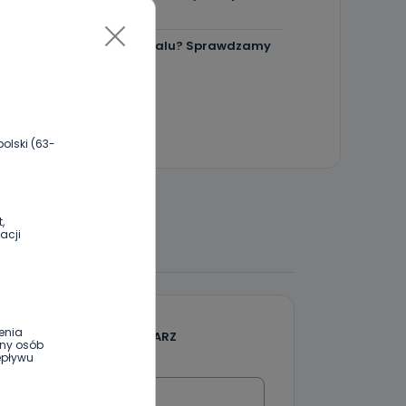
będzie większy?
Ile jest klimy w szpitalu? Sprawdzamy
w regionie
olski (63-
,
acji
 DO DYSKUSJI
enia
DODAJ SWÓJ KOMENTARZ
ony osób
epływu
Wiadomość