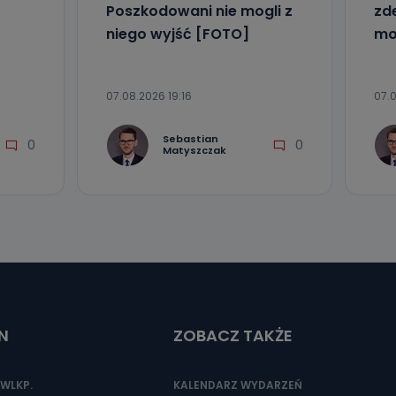
Poszkodowani nie mogli z
zd
niego wyjść [FOTO]
mo
07.08.2026 19:16
07.0
Sebastian
0
0
Matyszczak
N
ZOBACZ TAKŻE
WLKP.
KALENDARZ WYDARZEŃ