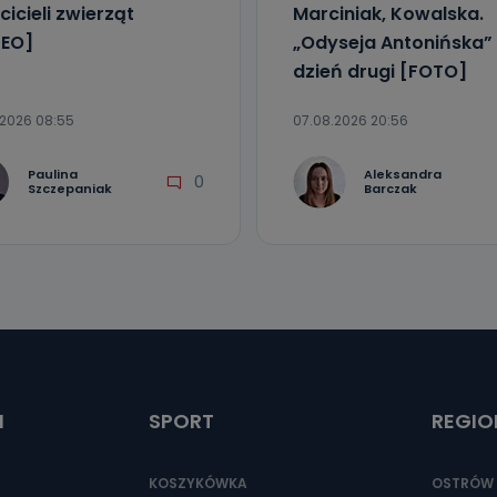
cicieli zwierząt
Marciniak, Kowalska.
EO]
„Odyseja Antonińska”
dzień drugi [FOTO]
.2026 08:55
07.08.2026 20:56
Paulina
Aleksandra
0
Szczepaniak
Barczak
I
SPORT
REGIO
KOSZYKÓWKA
OSTRÓW 