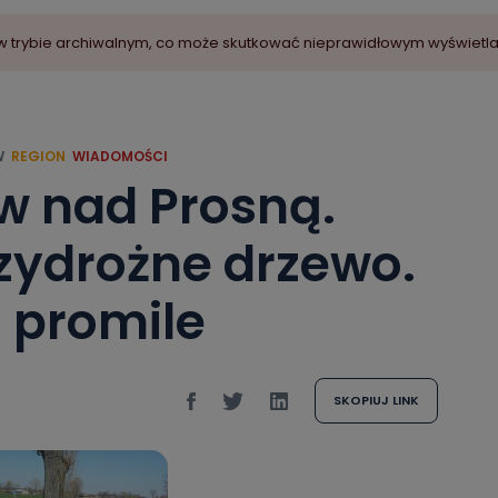
ny w trybie archiwalnym, co może skutkować nieprawidłowym wyświetl
W
REGION
WIADOMOŚCI
 nad Prosną.
zydrożne drzewo.
 promile
SKOPIUJ LINK