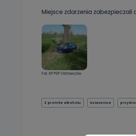
Miejsce zdarzenia zabezpieczali
Fot. KP PSP Ostrzeszów
2 promile alkoholu
ksiazenice
przydro