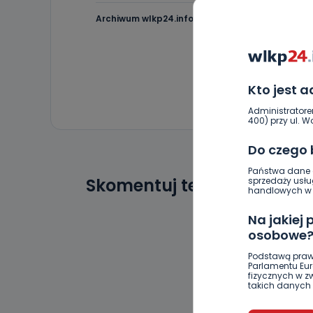
Archiwum wlkp24.info
Kto jest 
Administratore
400) przy ul. Wo
Do czego
Państwa dane o
Skomentuj ten wpis jako p
sprzedaży usłu
handlowych w r
Na jakiej
osobowe
Podstawą praw
Parlamentu Euro
fizycznych w 
takich danych 