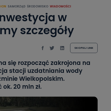
GION
SAMORZĄD
ŚRODOWISKO
WIADOMOŚCI
inwestycja w
amy szczegóły
SKOPIUJ LINK
ma się rozpocząć zakrojona na
ja stacji uzdatniania wody
źminie Wielkopolskim.
ok. 20 mln zł.