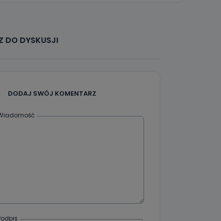
że żądania
enia
 DO DYSKUSJI
DODAJ SWÓJ KOMENTARZ
nio od
brane ze
taktowy,
Wiadomość
racownicy
Podpis