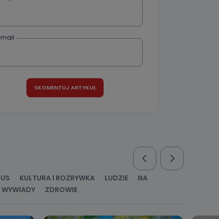
Email
RUS
KULTURA I ROZRYWKA
LUDZIE
NA
WYWIADY
ZDROWIE