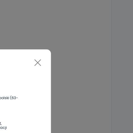
olski (63-
,
acji