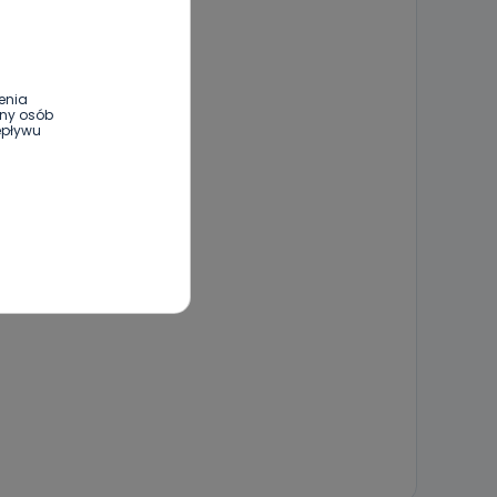
enia
ony osób
epływu
wnym oraz
e jest to
 dowolny,
Kablowej
l. Wolności
e
ania od
. Wolności