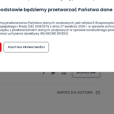
 podstawie będziemy przetwarzać Państwa dane
?
ną przetwarzania Państwa danych osobowych, jest artykuł 6 Rozporządz
pejskiego i Rady (UE) 2016/679 z dnia 27 kwietnia 2016 r. w sprawie ochr
związku z przetwarzaniem danych osobowych w sprawie swobodnego prz
oraz uchylenia dyrektywy 95/46/WE (RODO).
możliwość cofnięcia zgody?
POLITYKA PRYWATNOŚCI
h osobowych jest dobrowolne, nie jest wymogiem ustawowym lub umo
ody
runku zawarcia umowy. Cofnięcie zgody jest możliwe na każdym etapie i ni
dnymi negatywnymi konsekwencjami. Cofnięcia zgody można dokonać w
 (e-mail, poczta tradycyjna) tak, aby dotarła do wiadomości Telewizji 
ibą w miejscowości Ostrów Wielkopolski (63-400) przy ul. Wolności 19.
SKOPIUJ LINK
komu możemy przekazać Państwa dane?
wa Pro-Art z siedzibą w miejscowości Ostrów Wielkopolski (63-400) przy u
uje Państwa danych osobowych podmiotom trzecim, jak również nie są on
e w procesach zautomatyzowanego profilowania.
NAPISZ DO AUTORA
Państwo zrobić z przekazanymi nam danymi?
zgody na przetwarzanie danych osobowych, mają Państwo prawo do żąd
wa Pro-Art z siedzibą w miejscowości Ostrów Wielkopolski (63-400) przy ul