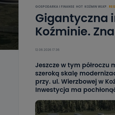
GOSPODARKA I FINANSE
HOT
KOŹMIN WLKP.
RE
Gigantyczna 
Koźminie. Zn
12.06.2026 17:36
Jeszcze w tym półroczu 
szeroką skalę modernizac
przy. ul. Wierzbowej w Ko
Inwestycja ma pochłonąć 