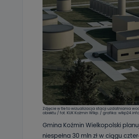
Zdjęcie w tle to wizualizacja stacji uzdatniania wo
obiektu / fot. KUK Koźmin Wlkp. / grafika: wlkp24.inf
Gmina Koźmin Wielkopolski pla
niespełna 30 mln zł w ciągu czte