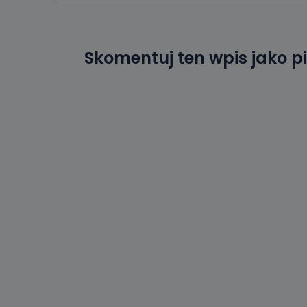
19 dostępu do 
ich sprostowan
sprzeciwu wobe
Skomentuj ten wpis jako p
Do kiedy
Do czasu wycof
uzasadnionego
Jakie da
Przetwarzane 
Państwa (lub z
źródeł publiczn
adres korespo
oraz partnerzy
Jak skont
Można to zrob
poczta@tvproar