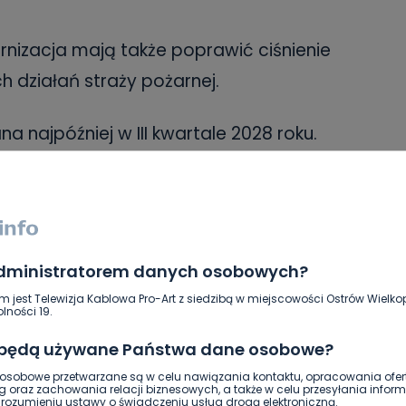
rnizacja mają także poprawić ciśnienie
działań straży pożarnej.
a najpóźniej w III kwartale 2028 roku.
administratorem danych osobowych?
m jest Telewizja Kablowa Pro-Art z siedzibą w miejscowości Ostrów Wielkop
lności 19.
źmin Wlkp.
Fot. KUK Koźmin Wlkp.
 będą używane Państwa dane osobowe?
sobowe przetwarzane są w celu nawiązania kontaktu, opracowania ofert
g oraz zachowania relacji biznesowych, a także w celu przesyłania inform
ozumieniu ustawy o świadczeniu usług drogą elektroniczną.