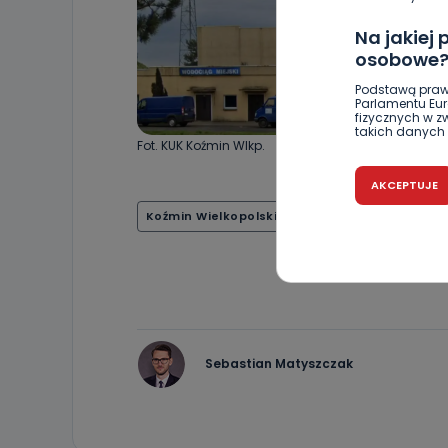
Na jakiej
osobowe
Podstawą praw
Parlamentu Euro
fizycznych w 
takich danych 
Fot. KUK Koźmin Wlkp.
Czy jest 
AKCEPTUJE
Podanie danyc
Koźmin Wielkopolski
stacja uzdatniania w
nie stanowi wa
związane z ża
wybrany sposób
Pro-Art z siedz
Kiedy i 
Telewizja Kablo
19 nie przekaz
wykorzystywan
Sebastian Matyszczak
Co mogą 
Po wyrażeniu 
Telewizji Kablo