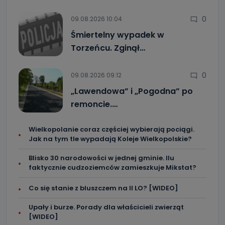
przetwarzane na podstawie prawnie uzasadnionego celu
administratora – do momentu wniesienia sprzeciwu.
0
09.08.2026 10:04
Jakie dane osobowe przetwarzamy?
Śmiertelny wypadek w
Torzeńcu. Zginął…
Przetwarzane kategorie Państwa danych osobowych to
dane, które pochodzą bezpośrednio od Państwa (lub
zostały przekazane w Państwa imieniu) lub dane osobowe,
które zostały zebrane ze źródeł publicznie dostępnych, w
0
09.08.2026 09:12
szczególności: imię i nazwisko, adres e-mail, telefon
kontaktowy, adres korespondencyjny. Odbiorcą Pastwa
„Lawendowa” i „Pogodna” po
danych osobowych są pracownicy i współpracownicy
oraz partnerzy wspomagający administratora w jego
remoncie.…
biznesowej działalności.
Jak skontaktować się z inspektorem
Wielkopolanie coraz częściej wybierają pociągi.
danych osobowych?
Jak na tym tle wypadają Koleje Wielkopolskie?
Można to zrobić pod numerem telefonu 62 735-51-05 lub
Blisko 30 narodowości w jednej gminie. Ilu
e-mailowo pod adresem: poczta@tvproart.pl
faktycznie cudzoziemców zamieszkuje Mikstat?
Co się stanie z bluszczem na II LO? [WIDEO]
Upały i burze. Porady dla właścicieli zwierząt
[WIDEO]