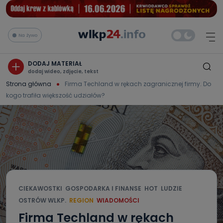
Na żywo
DODAJ MATERIAŁ
dodaj wideo, zdjęcie, tekst
Strona główna
Firma Techland w rękach zagranicznej firmy. Do
kogo trafiła większość udziałów?
CIEKAWOSTKI
GOSPODARKA I FINANSE
HOT
LUDZIE
OSTRÓW WLKP.
REGION
WIADOMOŚCI
Firma Techland w rękach