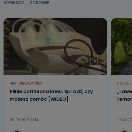
WYWIADY
ZDROWIE
HOT
WIADOMOŚCI
HOT
RE
Pilnie potrzebna krew. Sprwdź, czy
„Lawe
możesz pomóc [WIDEO]
remon
09.08.2026 12:13
09.08.2