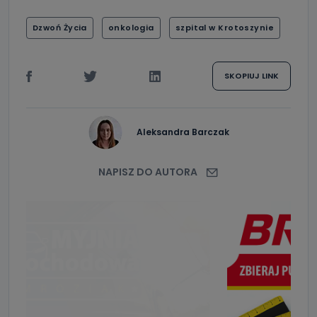
Dzwoń Życia
onkologia
szpital w Krotoszynie
SKOPIUJ LINK
Aleksandra Barczak
NAPISZ DO AUTORA