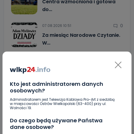
Centra wzmocniona i gotowa
do…
0
07.08.2026 10:51
Za miesiąc Narodowe Czytanie.
W…
Brazylijczyk na skrzydle w Ostrovii 1909. Jutro
rusza sezon
Crossfit kolejny raz opanuje Krotoszyn.
Startujemy w piątek! [WIDEO]
Kto jest administratorem danych
osobowych?
"Niezwykli ludzie, niezwykłe podróże, niezwykłe
historie!”. Odyseja Antonińska - dzień pierwszy
Administratorem jest Telewizja Kablowa Pro-Art z siedzibą
[FOTO]
w miejscowości Ostrów Wielkopolski (63-400) przy ul.
Wolności 19.
Jak prawidłowo kosić trawę w czasie letnich
Do czego będą używane Państwa
upałów?
dane osobowe?
Zderzenie kilku aut na DK25. Duże korki