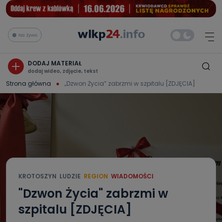
Na żywo
DODAJ MATERIAŁ
dodaj wideo, zdjęcie, tekst
Strona główna
„Dzwon Życia” zabrzmi w szpitalu [ZDJĘCIA]
KROTOSZYN
LUDZIE
REGION
WIADOMOŚCI
"Dzwon Życia" zabrzmi w
szpitalu [ZDJĘCIA]