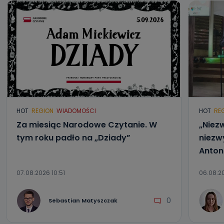
HOT
REGION
WIADOMOŚCI
HOT
RE
Za miesiąc Narodowe Czytanie. W
„Niezw
tym roku padło na „Dziady”
niezwy
Anton
07.08.2026 10:51
06.08.20
0
Sebastian Matyszczak