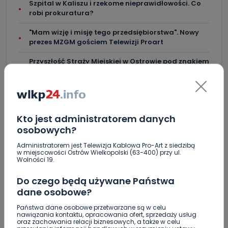
Szpital w Kaliszu i rzekome nieprawidłowości. Co
robi prokuratura?
"Mam wizję i misję tego przedsiębiorstwa". Nowy
prezes MZGM gościem Telewizji Proart
Przyszłość Straży Miejskiej w Ostrowie pod znakiem
zapytania
Wreszcie będzie nowe schronisko w Krotoszynie.
Podpisano umowę
Kto jest administratorem danych
osobowych?
Administratorem jest Telewizja Kablowa Pro-Art z siedzibą
w miejscowości Ostrów Wielkopolski (63-400) przy ul.
Skomentuj ten wpis jako pierwszy!
Wolności 19.
Do czego będą używane Państwa
DOŁĄCZ DO DYSKUSJI
dane osobowe?
Państwa dane osobowe przetwarzane są w celu
nawiązania kontaktu, opracowania ofert, sprzedaży usług
oraz zachowania relacji biznesowych, a także w celu