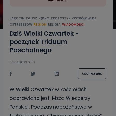
elementów.
JAROCIN
KALISZ
KĘPNO
KROTOSZYN
OSTRÓW WLKP.
OSTRZESZÓW
REGION
RELIGIA
WIADOMOŚCI
Dziś Wielki Czwartek -
początek Triduum
Paschalnego
06.04.2023 07:12
SKOPIUJ LINK
W Wielki Czwartek w kościołach
odprawiana jest. Msza Wieczerzy
Pańskiej. Podczas nabożeństwa w
trakcie hymnu „Chwała na wysokości”