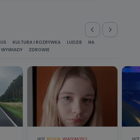
nio od
brane ze
taktowy,
racownicy
RUS
KULTURA I ROZRYWKA
LUDZIE
NA
WYWIADY
ZDROWIE
HOT
REGION
WIADOMOŚCI
HOT