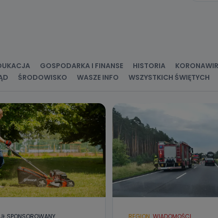
ne osobowe przetwarzamy?
kategorie Państwa danych osobowych to dane, które pochodzą bezpośred
ostały przekazane w Państwa imieniu) lub dane osobowe, które zostały ze
ie dostępnych, w szczególności: imię i nazwisko, adres e-mail, telefon kon
ndencyjny. Odbiorcą Pastwa danych osobowych są pracownicy i współp
 wspomagający administratora w jego biznesowej działalności.
DUKACJA
GOSPODARKA I FINANSE
HISTORIA
KORONAWI
aktować się z inspektorem danych osobowych?
ĄD
ŚRODOWISKO
WASZE INFO
WSZYSTKICH ŚWIĘTYCH
ić pod numerem telefonu 62 735-51-05 lub e-mailowo pod adresem:
t.pl
UŁ SPONSOROWANY
REGION
WIADOMOŚCI