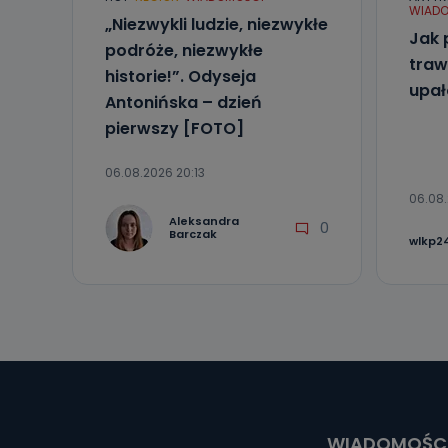
WIADO
„Niezwykli ludzie, niezwykłe
Jak 
podróże, niezwykłe
traw
historie!”. Odyseja
upa
Antonińska – dzień
pierwszy [FOTO]
06.08.2026 20:13
06.08.
Aleksandra
0
Barczak
wlkp24
WIADOMOŚC