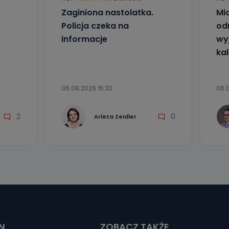
Zaginiona nastolatka.
Mia
Policja czeka na
od
informacje
wyj
kal
06.08.2026 15:32
06.0
2
0
Arleta Zeidler
N
ZOBACZ TAKŻE