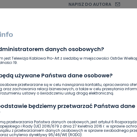
NAPISZ DO AUTORA
administratorem danych osobowych?
m jest Telewizja Kablowa Pro-Art z siedzibą w miejscowości Ostrów Wielkop
lności 19.
 będą używane Państwa dane osobowe?
sobowe przetwarzane są w celu nawiązania kontaktu, opracowania ofert
g oraz zachowania relacji biznesowych, a także w celu przesyłania inform
DOŁĄCZ
ozumieniu ustawy o świadczeniu usług drogą elektroniczną.
 podstawie będziemy przetwarzać Państwa dane
?
ną przetwarzania Państwa danych osobowych, jest artykuł 6 Rozporządz
czwartek, 14 kwietnia, 2022
pejskiego i Rady (UE) 2016/679 z dnia 27 kwietnia 2016 r. w sprawie ochr
związku z przetwarzaniem danych osobowych w sprawie swobodnego prz
 po kolei sobie i dzieciom wszystkie sakramenty
oraz uchylenia dyrektywy 95/46/WE (RODO).