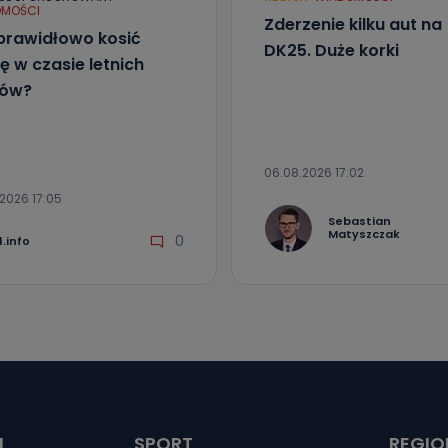
MOŚCI
Zderzenie kilku aut na
prawidłowo kosić
DK25. Duże korki
ę w czasie letnich
łów?
06.08.2026 17:02
2026 17:05
Sebastian
Matyszczak
0
.info
I
SPORT
REGIO