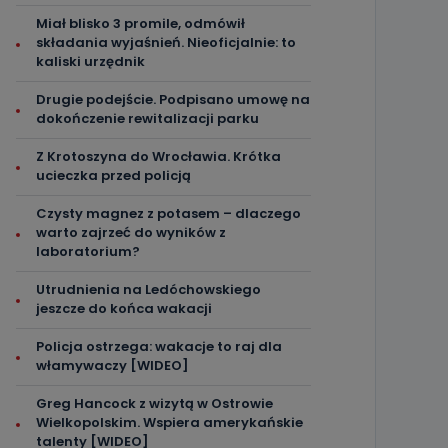
Miał blisko 3 promile, odmówił
składania wyjaśnień. Nieoficjalnie: to
kaliski urzędnik
Drugie podejście. Podpisano umowę na
dokończenie rewitalizacji parku
Z Krotoszyna do Wrocławia. Krótka
ucieczka przed policją
Czysty magnez z potasem – dlaczego
warto zajrzeć do wyników z
laboratorium?
Utrudnienia na Ledóchowskiego
jeszcze do końca wakacji
Policja ostrzega: wakacje to raj dla
włamywaczy [WIDEO]
Greg Hancock z wizytą w Ostrowie
Wielkopolskim. Wspiera amerykańskie
talenty [WIDEO]