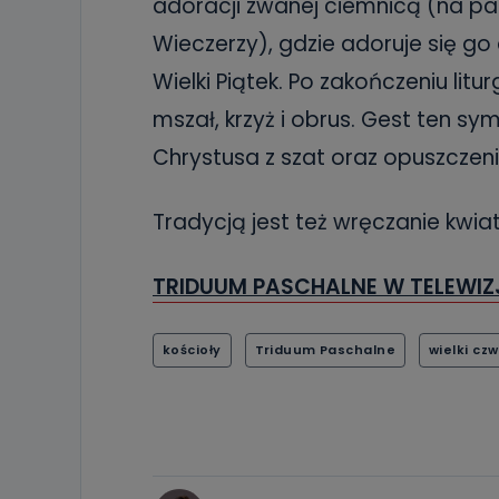
adoracji zwanej ciemnicą (na pa
Wieczerzy), gdzie adoruje się go
Wielki Piątek. Po zakończeniu litu
mszał, krzyż i obrus. Gest ten sy
Chrystusa z szat oraz opuszczenie
Tradycją jest też wręczanie kwi
TRIDUUM PASCHALNE W TELEWIZ
kościoły
Triduum Paschalne
wielki cz