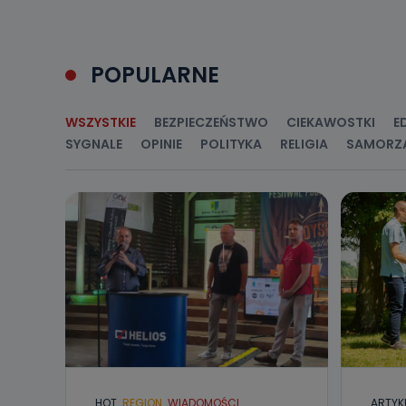
Jakie da
Przetwarzane 
Państwa (lub z
POPULARNE
źródeł publiczn
adres korespo
oraz partnerzy
WSZYSTKIE
BEZPIECZEŃSTWO
CIEKAWOSTKI
E
Jak skont
SYGNALE
OPINIE
POLITYKA
RELIGIA
SAMORZ
Można to zrob
poczta@tvproar
HOT
REGION
WIADOMOŚCI
ARTYK