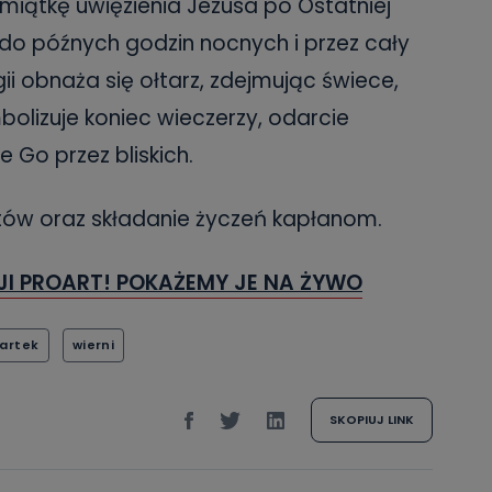
miątkę uwięzienia Jezusa po Ostatniej
 do późnych godzin nocnych i przez cały
rgii obnaża się ołtarz, zdejmując świece,
mbolizuje koniec wieczerzy, odarcie
 Go przez bliskich.
atów oraz składanie życzeń kapłanom.
JI PROART! POKAŻEMY JE NA ŻYWO
wartek
wierni
SKOPIUJ LINK