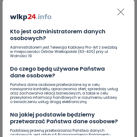
Skomentuj ten wpis jako pierwszy!
DOŁĄCZ DO DYSKUSJI
Kto jest administratorem danych
osobowych?
Administratorem jest Telewizja Kablowa Pro-Art z siedzibą
w miejscowości Ostrów Wielkopolski (63-400) przy ul.
Wolności 19.
DODAJ SWÓJ KOMENTARZ
Do czego będą używane Państwa
Wiadomość
dane osobowe?
Państwa dane osobowe przetwarzane są w celu
nawiązania kontaktu, opracowania ofert, sprzedaży usług
oraz zachowania relacji biznesowych, a także w celu
przesyłania informacji handlowych w rozumieniu ustawy
o świadczeniu usług drogą elektroniczną.
Na jakiej podstawie będziemy
przetwarzać Państwa dane osobowe?
Podstawą prawną przetwarzania Państwa danych
osobowych, jest artykuł 6 Rozporządzenia Parlamentu
Podpis