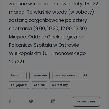
zapisać w kalendarzu dwie daty: 15 i 22
marca. To właśnie wtedy (w soboty)
zostaną zorganizowane po cztery
spotkania (9.00, 10.30, 12.00, 13.30).
Miejsce: Oddział Ginekologiczno-
Położniczy Szpitala w Ostrowie
Wielkopolskim (ul. Limanowskiego
20/22).
badania
nowotwór
Ostrów Wielkopolski
raj jajnika
szpital
warsztaty
SKOPIUJ LINK