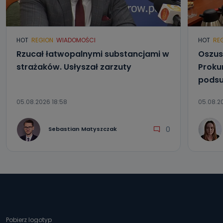
HOT
REGION
WIADOMOŚCI
HOT
RE
Rzucał łatwopalnymi substancjami w
Oszus
strażaków. Usłyszał zarzuty
Proku
podsu
05.08.2026 18:58
05.08.2
0
Sebastian Matyszczak
Pobierz logotyp