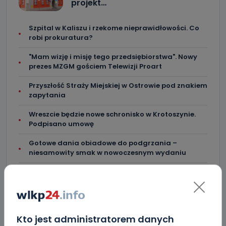
projekt…
Szpital w Kaliszu i rzekome nieprawidłowości. Co
robi prokuratura?
"Mam wizję i misję tego przedsiębiorstwa". Nowy
prezes MZGM gościem Telewizji Proart
Przyszłość Straży Miejskiej w Ostrowie pod znakiem
zapytania
Wreszcie będzie nowe schronisko w Krotoszynie.
Podpisano umowę
Gotowe dania obiadowe do podgrzania –
niesamowity smak w nowoczesnym wydaniu
Stacja „Ostrów Wielkopolski Północ”? Poseł
Urbaniak ma plan
Koniec ryku silników i rajdów po mieście?
Kto jest administratorem danych
Rasmussen po pierwszych sparingach: obrona