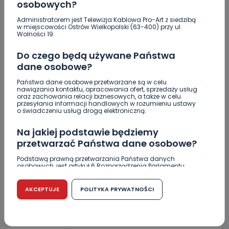
osobowych?
naszą bazą! [WIDEO]
Administratorem jest Telewizja Kablowa Pro-Art z siedzibą
Aquapark wraca do gry. Będą konsultacje
w miejscowości Ostrów Wielkopolski (63-400) przy ul.
społeczne? [WIDEO]
Wolności 19.
Ręka dziecka zakleszczona w urządzeniu
Do czego będą używane Państwa
kuchennym. Lądował LPR
dane osobowe?
Państwa dane osobowe przetwarzane są w celu
nawiązania kontaktu, opracowania ofert, sprzedaży usług
oraz zachowania relacji biznesowych, a także w celu
przesyłania informacji handlowych w rozumieniu ustawy
o świadczeniu usług drogą elektroniczną.
Skomentuj ten wpis jako pierwszy!
Na jakiej podstawie będziemy
przetwarzać Państwa dane osobowe?
DOŁĄCZ DO DYSKUSJI
Podstawą prawną przetwarzania Państwa danych
osobowych, jest artykuł 6 Rozporządzenia Parlamentu
Europejskiego i Rady (UE) 2016/679 z dnia 27 kwietnia 2016
r. w sprawie ochrony osób fizycznych w związku z
przetwarzaniem danych osobowych w sprawie
AKCEPTUJE
POLITYKA PRYWATNOŚCI
swobodnego przepływu takich danych oraz uchylenia
dyrektywy 95/46/WE (RODO).
DODAJ SWÓJ KOMENTARZ
Czy jest możliwość cofnięcia zgody?