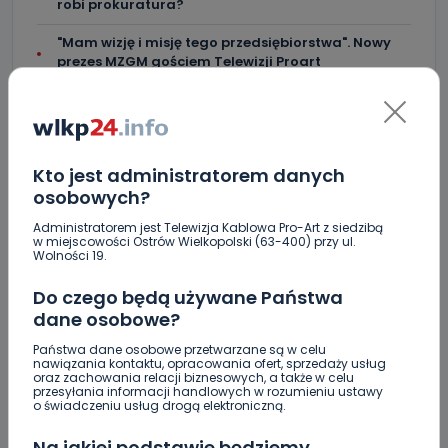
robi prokuratura?
"Mam wizję i misję tego przedsiębiorstwa". Nowy
prezes MZGM gościem Telewizji Proart
Przyszłość Straży Miejskiej w Ostrowie pod znakiem
zapytania
Wreszcie będzie nowe schronisko w Krotoszynie.
Kto jest administratorem danych
Podpisano umowę
osobowych?
Gotowe dania obiadowe do podgrzania –
Administratorem jest Telewizja Kablowa Pro-Art z siedzibą
niesamowity smak w nowoczesnym wydaniu
w miejscowości Ostrów Wielkopolski (63-400) przy ul.
Wolności 19.
Stacja „Ostrów Wielkopolski Północ”? Poseł
Urbaniak ma plan
Do czego będą używane Państwa
dane osobowe?
Koniec ryku silników i rajdów po mieście?
Państwa dane osobowe przetwarzane są w celu
nawiązania kontaktu, opracowania ofert, sprzedaży usług
Rasmussen po pierwszych sparingach: obrona
oraz zachowania relacji biznesowych, a także w celu
naszą bazą! [WIDEO]
przesyłania informacji handlowych w rozumieniu ustawy
o świadczeniu usług drogą elektroniczną.
Aquapark wraca do gry. Będą konsultacje
Na jakiej podstawie będziemy
społeczne? [WIDEO]