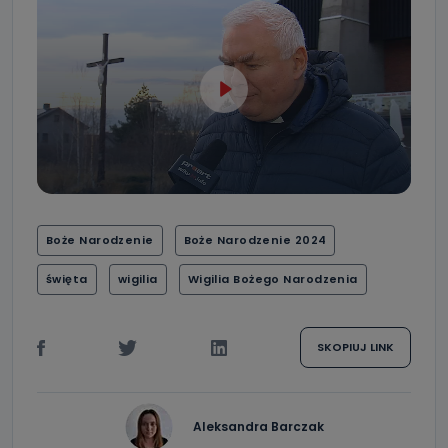
Boże Narodzenie
Boże Narodzenie 2024
święta
wigilia
Wigilia Bożego Narodzenia
SKOPIUJ LINK
Aleksandra Barczak