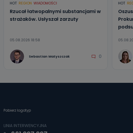
HOT
REGION
WIADOMOŚCI
HOT
RE
Rzucał łatwopalnymi substancjami w
Oszus
strażaków. Usłyszał zarzuty
Proku
podsu
05.08.2026 18:58
05.08.2
0
Sebastian Matyszczak
Pobierz logotyp
LINIA INTERWENCYJNA