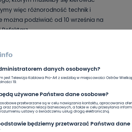
ymy więc różnorodność technik i
 można podziwiać od 10 września na
i Refektarz
malarstwo
plener artystyczny
SKOPIUJ LINK
administratorem danych osobowych?
m jest Telewizja Kablowa Pro-Art z siedzibą w miejscowości Ostrów Wielkop
lności 19.
NAPISZ DO AUTORA
 będą używane Państwa dane osobowe?
sobowe przetwarzane są w celu nawiązania kontaktu, opracowania ofert
g oraz zachowania relacji biznesowych, a także w celu przesyłania inform
ozumieniu ustawy o świadczeniu usług drogą elektroniczną.
 podstawie będziemy przetwarzać Państwa dane
?