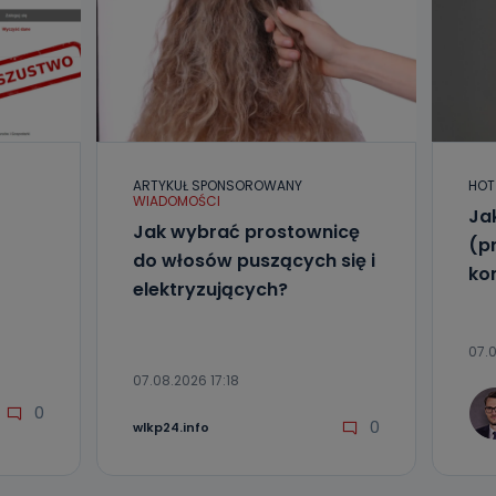
ARTYKUŁ SPONSOROWANY
HOT
WIADOMOŚCI
Ja
Jak wybrać prostownicę
(p
do włosów puszących się i
ko
elektryzujących?
07.0
07.08.2026 17:18
0
0
wlkp24.info