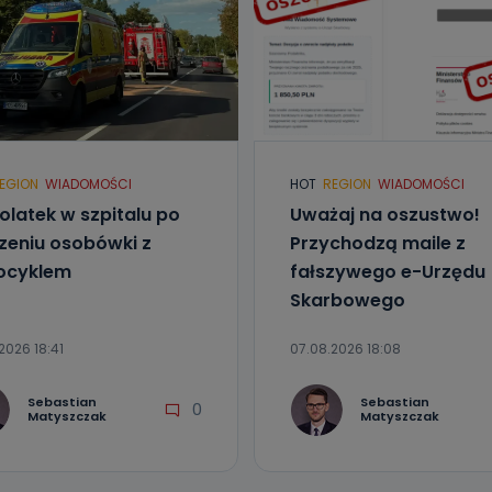
EGION
WIADOMOŚCI
HOT
REGION
WIADOMOŚCI
olatek w szpitalu po
Uważaj na oszustwo!
zeniu osobówki z
Przychodzą maile z
ocyklem
fałszywego e-Urzędu
Skarbowego
2026 18:41
07.08.2026 18:08
Sebastian
Sebastian
0
Matyszczak
Matyszczak