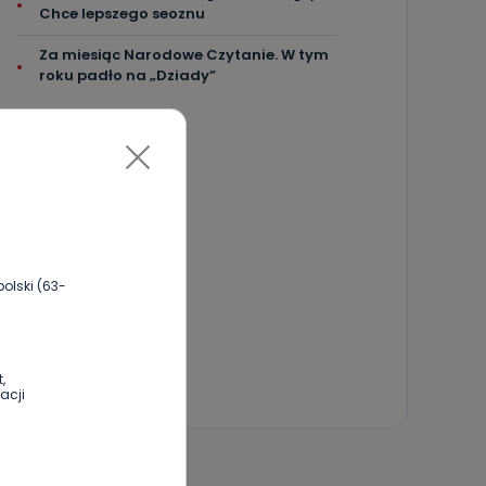
Chce lepszego seoznu
Za miesiąc Narodowe Czytanie. W tym
roku padło na „Dziady”
olski (63-
,
acji