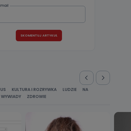
Email
nio od
brane ze
taktowy,
racownicy
RUS
KULTURA I ROZRYWKA
LUDZIE
NA
WYWIADY
ZDROWIE