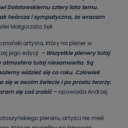
wi Dolatowskiemu cztery lata temu.
 tak twórcza i sympatyczna, że wracam
olei Małgorzata Sęk.
poznański artysta, który na plener w
ej jego edycji.
– Wszystkie plenery tutaj
e atmosfera tutaj niesamowita. Są
e możemy widzieć się co roku. Człowiek
się w swoim świecie i po prostu tworzy.
aram się coś zrobić –
opowiada Andrzej
otoszyńskiego pleneru, artyści nie mieli
o, którym musieliby się kierować