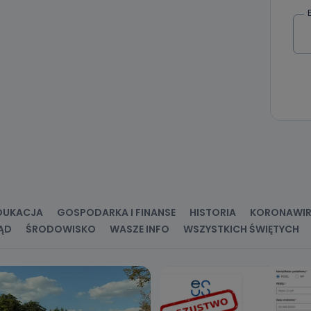
 Państwa dane osobowe będą przechowywane?
ania zgody lub, jeśli dane będą przetwarzane na podstawie prawnie
 celu administratora – do momentu wniesienia sprzeciwu.
ne osobowe przetwarzamy?
kategorie Państwa danych osobowych to dane, które pochodzą bezpośred
ostały przekazane w Państwa imieniu) lub dane osobowe, które zostały ze
ie dostępnych, w szczególności: imię i nazwisko, adres e-mail, telefon kon
ndencyjny. Odbiorcą Pastwa danych osobowych są pracownicy i współp
 wspomagający administratora w jego biznesowej działalności.
aktować się z inspektorem danych osobowych?
ić pod numerem telefonu 62 735-51-05 lub e-mailowo pod adresem:
t.pl
DUKACJA
GOSPODARKA I FINANSE
HISTORIA
KORONAWI
ĄD
ŚRODOWISKO
WASZE INFO
WSZYSTKICH ŚWIĘTYCH