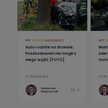
HOT
REGION
WIADOMOŚCI
HOT
R
Auto rozbite na drzewie.
Nast
Poszkodowani nie mogli z
zder
niego wyjść [FOTO]
mot
07.08.2026 19:16
07.08.
Sebastian
0
Matyszczak