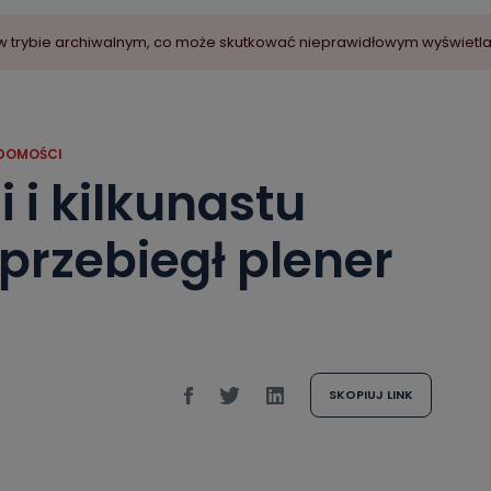
ny w trybie archiwalnym, co może skutkować nieprawidłowym wyświetl
DOMOŚCI
 i kilkunastu
 przebiegł plener
SKOPIUJ LINK