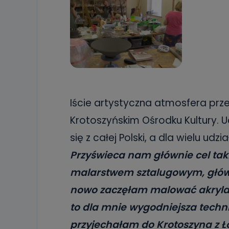
Iście artystyczna atmosfera prze
Krotoszyńskim Ośrodku Kultury. U
się z całej Polski, a dla wielu ud
Przyświeca nam głównie cel taki
malarstwem sztalugowym, główn
nowo zaczęłam malować akrylami
to dla mnie wygodniejsza techn
przyjechałam do Krotoszyna z Łod