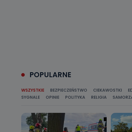
Do kiedy
Do czasu wycof
uzasadnionego
Jakie da
Przetwarzane 
Państwa (lub z
źródeł publiczn
adres korespo
oraz partnerzy
Jak skont
POPULARNE
Można to zrob
poczta@tvproar
WSZYSTKIE
BEZPIECZEŃSTWO
CIEKAWOSTKI
E
SYGNALE
OPINIE
POLITYKA
RELIGIA
SAMORZ