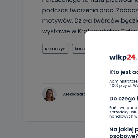
podczas tworzenia prac. Zobacz
motywów. Dzieła twórców będzie
wystawie w Krotoszyńskiej Galeri
Krotoszyn
krotoszyński ośrodek kultury
Kto jest 
Administratore
400) przy ul. Wo
Aleksandra Barczak
Do czego
Państwa dane o
sprzedaży usłu
handlowych w r
Na jakiej
osobowe