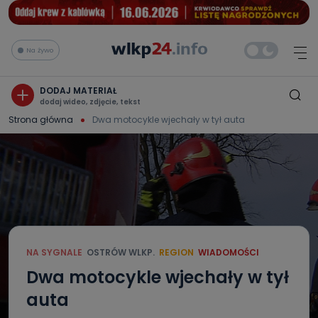
Na żywo
DODAJ MATERIAŁ
dodaj wideo, zdjęcie, tekst
Strona główna
Dwa motocykle wjechały w tył auta
NA SYGNALE
OSTRÓW WLKP.
REGION
WIADOMOŚCI
Dwa motocykle wjechały w tył
auta