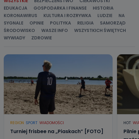
WSZYSTKIE
BEZPIECZEŃSTWO
CIEKAWOSTKI
EDUKACJA
GOSPODARKA I FINANSE
HISTORIA
KORONAWIRUS
KULTURA I ROZRYWKA
LUDZIE
NA
SYGNALE
OPINIE
POLITYKA
RELIGIA
SAMORZĄD
ŚRODOWISKO
WASZE INFO
WSZYSTKICH ŚWIĘTYCH
WYWIADY
ZDROWIE
REGION
SPORT
WIADOMOŚCI
HOT
WI
Turniej frisbee na „Piaskach” [FOTO]
Pilnie