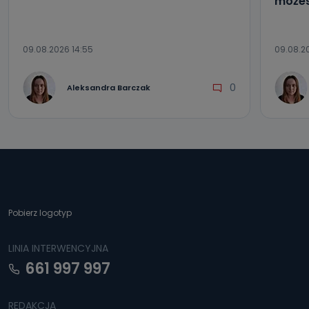
możes
09.08.2026 14:55
09.08.20
0
Aleksandra Barczak
Pobierz logotyp
LINIA INTERWENCYJNA
661 997 997
REDAKCJA