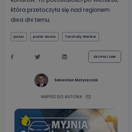
która przetoczyła się nad regionem
dwa dni temu.
pożar
pożar domu
Tarchały Wielkie
SKOPIUJ LINK
Sebastian Matyszczak
NAPISZ DO AUTORA