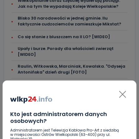
Wielkopolanie coraz częściej wybierają pociągi.
Jak na tym tle wypadają Koleje Wielkopolskie?
Blisko 30 narodowości w jednej gminie. Ilu
faktycznie cudzoziemców zamieszkuje Mikstat?
Co się stanie z bluszczem na II LO? [WIDEO]
Upały i burze. Porady dla właścicieli zwierząt
[WIDEO]
Raulin, Witkowska, Marciniak, Kowalska. "Odyseja
Antonińska" dzień drugi [FOTO]
Auto rozbite na drzewie. Poszkodowani nie mogli z
niego wyjść [FOTO]
Nastolatek w szpitalu po zderzeniu osobówki z
motocyklem
Kto jest administratorem danych
osobowych?
Administratorem jest Telewizja Kablowa Pro-Art z siedzibą
w miejscowości Ostrów Wielkopolski (63-400) przy ul.
Wolności 19.