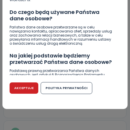
Do czego będą używane Państwa
KOMENTARZE (5)
dane osobowe?
Państwa dane osobowe przetwarzane są w celu
nawiązania kontaktu, opracowania ofert, sprzedaży usług
oraz zachowania relacji biznesowych, a także w celu
przesyłania informacji handlowych w rozumieniu ustawy
K
Katarzyna21
o świadczeniu usług drogą elektroniczną.
Głęboki SZACUN dla strażaków oni są od wszystkiego
Na jakiej podstawie będziemy
wody, ognia, wypadku i kota na drzewie
przetwarzać Państwa dane osobowe?
REPLY
Podstawą prawną przetwarzania Państwa danych
osobowych, jest artykuł 6 Rozporządzenia Parlamentu
Europejskiego i Rady (UE) 2016/679 z dnia 27 kwietnia 2016
r. w sprawie ochrony osób fizycznych w związku z
przetwarzaniem danych osobowych w sprawie
AKCEPTUJE
POLITYKA PRYWATNOŚCI
P
Paweł
swobodnego przepływu takich danych oraz uchylenia
dyrektywy 95/46/WE (RODO).
Od komina styropian na ścianach
Czy jest możliwość cofnięcia zgody?
REPLY
Podanie danych osobowych jest dobrowolne, nie jest
wymogiem ustawowym lub umownym oraz nie stanowi
warunku zawarcia umowy. Cofnięcie zgody jest możliwe
na każdym etapie i nie jest to związane z żadnymi