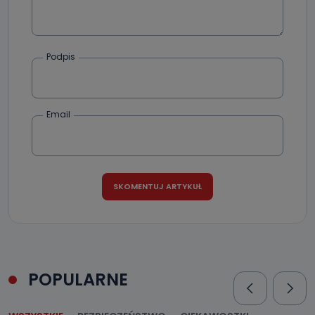
przechowywane?
Do czasu wycofania zgody lub, jeśli dane będą
przetwarzane na podstawie prawnie uzasadnionego celu
administratora – do momentu wniesienia sprzeciwu.
Podpis
Jakie dane osobowe przetwarzamy?
Przetwarzane kategorie Państwa danych osobowych to
Email
dane, które pochodzą bezpośrednio od Państwa (lub
zostały przekazane w Państwa imieniu) lub dane osobowe,
które zostały zebrane ze źródeł publicznie dostępnych, w
szczególności: imię i nazwisko, adres e-mail, telefon
kontaktowy, adres korespondencyjny. Odbiorcą Pastwa
danych osobowych są pracownicy i współpracownicy
oraz partnerzy wspomagający administratora w jego
biznesowej działalności.
Jak skontaktować się z inspektorem
danych osobowych?
Można to zrobić pod numerem telefonu 62 735-51-05 lub
e-mailowo pod adresem: poczta@tvproart.pl
POPULARNE