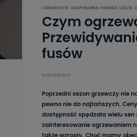
CIEKAWOSTKI
GOSPODARKA I FINANSE
LUDZIE
O
Czym ogrzew
Przewidywania
fusów
13.08.2023 15:07
Poprzedni sezon grzewczy nie nal
pewno nie do najtańszych. Ceny 
dostępność spędzała wielu sen 
zainteresowanie ogrzewaniem na
także wzrosły. Choć mamy obecni