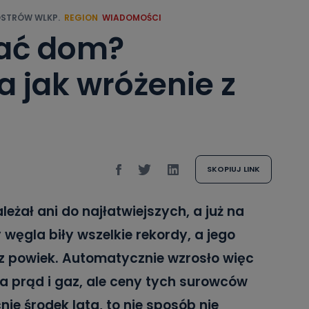
STRÓW WLKP.
REGION
WIADOMOŚCI
ać dom?
 jak wróżenie z
SKOPIUJ LINK
eżał ani do najłatwiejszych, a już na
węgla biły wszelkie rekordy, a jego
z powiek. Automatycznie wzrosło więc
 prąd i gaz, ale ceny tych surowców
e środek lata, to nie sposób nie