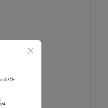
olski (63-
,
acji