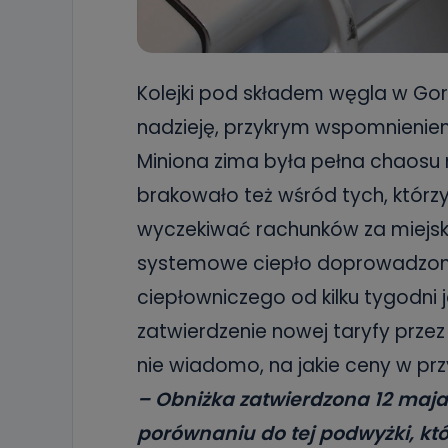
Kolejki pod składem węgla w Gor
nadzieję, przykrym wspomnienie
Miniona zima była pełna chaosu n
brakowało też wśród tych, którz
wyczekiwać rachunków za miejski
systemowe ciepło doprowadzone
ciepłowniczego od kilku tygodni 
zatwierdzenie nowej taryfy przez 
nie wiadomo, na jakie ceny w pr
– Obniżka zatwierdzona 12 maja t
porównaniu do tej podwyżki, któ