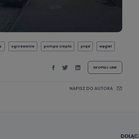
z
ogrzewanie
pompa ciepła
prąd
węgiel
SKOPIUJ LINK
NAPISZ DO AUTORA
DOŁĄCZ