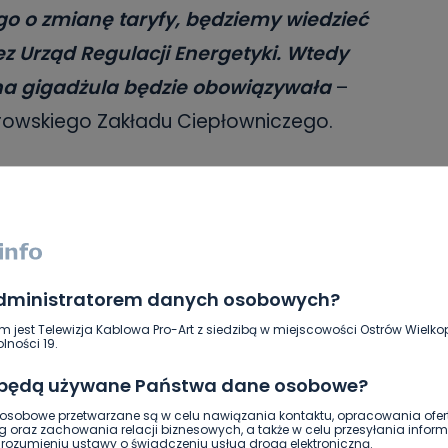
o o zmianę taryfy, będziemy wiedzieć
ez Urząd Regulacji Energetyki. Wtedy
na gigadżula będzie obowiązywała
–
trowskiego Zakładu Ciepłowniczego.
obecna tendencja na rynku energetycznym,
rozpoczęcia sezonu grzewczego wiele
wujemy, że węgiel tanieje, gaz też na
będzie przed sezonem? Trudno mi
administratorem danych osobowych?
y węgla na wybrzeżu, także jego cena
m jest Telewizja Kablowa Pro-Art z siedzibą w miejscowości Ostrów Wielkop
lności 19.
, jak w poprzednim roku… A jeśli chodzi
 ceny
– dodaje Mariusz Bolach.
 będą używane Państwa dane osobowe?
sobowe przetwarzane są w celu nawiązania kontaktu, opracowania ofert
g oraz zachowania relacji biznesowych, a także w celu przesyłania inform
arne stało się ogrzewanie domów za
ozumieniu ustawy o świadczeniu usług drogą elektroniczną.