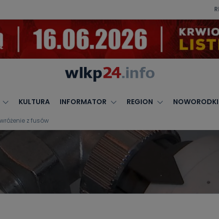
R
KULTURA
INFORMATOR
REGION
NOWORODKI
różenie z fusów