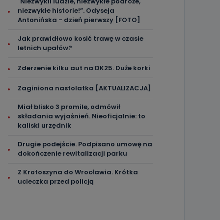
"Niezwykli ludzie, niezwykłe podróże,
niezwykłe historie!”. Odyseja
Antonińska - dzień pierwszy [FOTO]
Jak prawidłowo kosić trawę w czasie
letnich upałów?
Zderzenie kilku aut na DK25. Duże korki
Zaginiona nastolatka [AKTUALIZACJA]
Miał blisko 3 promile, odmówił
składania wyjaśnień. Nieoficjalnie: to
kaliski urzędnik
Drugie podejście. Podpisano umowę na
dokończenie rewitalizacji parku
Z Krotoszyna do Wrocławia. Krótka
ucieczka przed policją