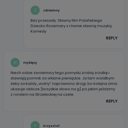
Przetwarzane kategorie Państwa danych osobowych to
Z
zdziwiony
dane, które pochodzą bezpośrednio od Państwa (lub
zostały przekazane w Państwa imieniu) lub dane osobowe,
które zostały zebrane ze źródeł publicznie dostępnych, w
Bez przesady. Sławny film Polańskiego
szczególności: imię i nazwisko, adres e-mail, telefon
Dziecko Rozemary z równie sławną muzyką
kontaktowy, adres korespondencyjny. Odbiorcą Pastwa
Komedy
danych osobowych są pracownicy i współpracownicy
oraz partnerzy wspomagający administratora w jego
REPLY
biznesowej działalności.
Jak skontaktować się z inspektorem
danych osobowych?
M
myślący
Można to zrobić pod numerem telefonu 62 735-51-05 lub
e-mailowo pod adresem: poczta@tvproart.pl
Niech sobie zwolennicy tego pomysłu zrobią zrzutkę i
stawiają pomnik za własne pieniądze. Ja tam wolałbym
żeby za każdy „wolny” naprawiono drogi, bo kolejna zima
ukazuje oblicze [brzydkie słowo na g] po jakim jeździmy
z rondem na Strzeleckiej na czele.
REPLY
K
Krzysztof