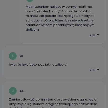
Moim zdaniem najlepszy pomysł miał i ma
nasz ” minister kultury” Andrzej Leraczyk,a
mianowicie postać siedzącego Komedy na
schodach l LO,kapitalne i bez niepotrzebnej
nadbudowy,sam poparłbym tę ideę hojnym
datkiem
REPLY
K
kii
byle nie było betonozy jak na zdjęciu!
REPLY
J
Ja...
Zamiast stawiać pomnik temu ostrowskiemu guru, lepiej
przyjrzyjcie się stanowi drogi nazwanej jego nazwiskiem.