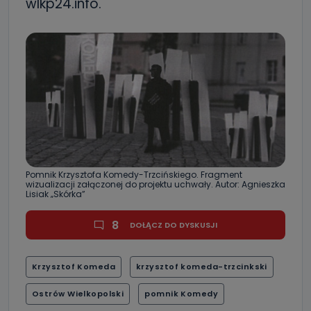
wlkp24.info.
Pomnik Krzysztofa Komedy-Trzcińskiego. Fragment
wizualizacji załączonej do projektu uchwały. Autor: Agnieszka
Lisiak „Skórka”
8
DOŁĄCZ DO DYSKUSJI
Krzysztof Komeda
krzysztof komeda-trzcinkski
Ostrów Wielkopolski
pomnik Komedy