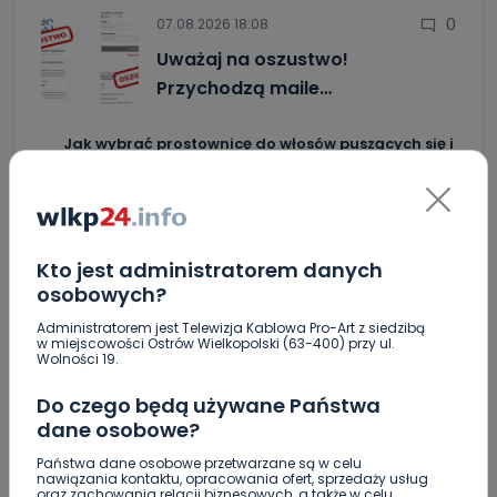
0
07.08.2026 18:08
Uważaj na oszustwo!
Przychodzą maile…
Jak wybrać prostownicę do włosów puszących się i
elektryzujących?
Jakość wody wróciła (prawie) do normy. Jest
komunikat sanepidu
Kto jest administratorem danych
Zatrzymany w Sośniach. Za połamane tablice
osobowych?
Nowe ustalenia w sprawie OZC. Kto spełnił warunki
Administratorem jest Telewizja Kablowa Pro-Art z siedzibą
przetargu, a kto próbował wrócić do gry?
w miejscowości Ostrów Wielkopolski (63-400) przy ul.
Wolności 19.
Czy aquapark w Ostrowie powinien powstać?
Rozpoczęły się konsultacje
Do czego będą używane Państwa
dane osobowe?
"Łącznik" w remoncie. Urząd miejski będzie
większy?
Państwa dane osobowe przetwarzane są w celu
nawiązania kontaktu, opracowania ofert, sprzedaży usług
oraz zachowania relacji biznesowych, a także w celu