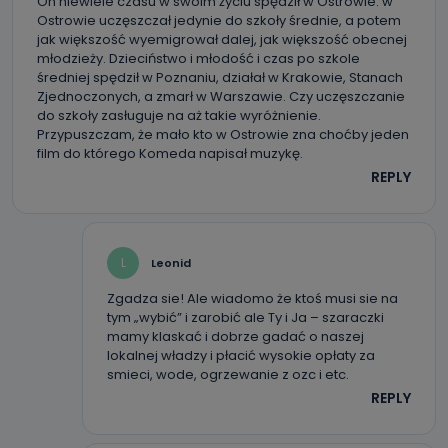
Państwa dane?
On niewiele czasu w swoim życiu spędził w Ostrowie. w
Ostrowie uczęszczał jedynie do szkoły średnie, a potem
Telewizja Kablowa Pro-Art z siedzibą w miejscowości
jak większość wyemigrował dalej, jak większość obecnej
Ostrów Wielkopolski (63-400) przy ul. Wolności 19 nie
młodzieży. Dzieciństwo i młodość i czas po szkole
przekazuje Państwa danych osobowych podmiotom
trzecim, jak również nie są one wykorzystywane w
średniej spędził w Poznaniu, działał w Krakowie, Stanach
procesach zautomatyzowanego profilowania.
Zjednoczonych, a zmarł w Warszawie. Czy uczęszczanie
do szkoły zasługuje na aż takie wyróżnienie.
Co mogą Państwo zrobić z
Przypuszczam, że mało kto w Ostrowie zna choćby jeden
przekazanymi nam danymi?
film do którego Komeda napisał muzykę.
REPLY
Po wyrażeniu zgody na przetwarzanie danych osobowych,
mają Państwo prawo do żądania od Telewizji Kablowa
Pro-Art z siedzibą w miejscowości Ostrów Wielkopolski (63-
400) przy ul. Wolności 19 dostępu do danych osobowych
dotyczących Państwa oraz uzyskania ich kopii, a także
żądania ich sprostowania, usunięcia danych,
L
Leonid
ograniczenia ich przetwarzania oraz prawo wniesienia
sprzeciwu wobec ich przetwarzania.
Zgadza sie! Ale wiadomo że ktoś musi sie na
tym „wybić” i zarobić ale Ty i Ja – szaraczki
Do kiedy Państwa dane osobowe będą
mamy klaskać i dobrze gadać o naszej
przechowywane?
lokalnej władzy i płacić wysokie opłaty za
smieci, wode, ogrzewanie z ozc i etc.
Do czasu wycofania zgody lub, jeśli dane będą
przetwarzane na podstawie prawnie uzasadnionego celu
REPLY
administratora – do momentu wniesienia sprzeciwu.
Jakie dane osobowe przetwarzamy?