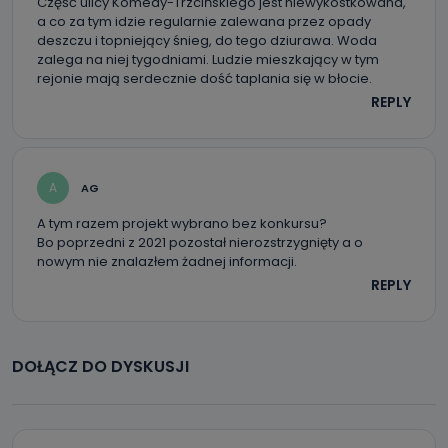
Część ulicy Komedy-Trzcińskiego jest niewykostkowana,
a co za tym idzie regularnie zalewana przez opady
deszczu i topniejący śnieg, do tego dziurawa. Woda
zalega na niej tygodniami. Ludzie mieszkający w tym
rejonie mają serdecznie dość taplania się w błocie.
REPLY
A
AG
A tym razem projekt wybrano bez konkursu?
Bo poprzedni z 2021 pozostał nierozstrzygnięty a o
nowym nie znalazłem żadnej informacji.
REPLY
DOŁĄCZ DO DYSKUSJI