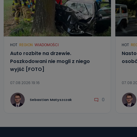
HOT
REGION
WIADOMOŚCI
HOT
RE
Auto rozbite na drzewie.
Nasto
Poszkodowani nie mogli z niego
osobó
wyjść [FOTO]
07.08.2026 19:16
07.08.20
0
Sebastian Matyszczak