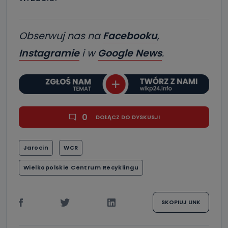
Obserwuj nas na
Facebooku
,
Instagramie
i w
Google News
.
0
DOŁĄCZ DO DYSKUSJI
Jarocin
WCR
Wielkopolskie Centrum Recyklingu
SKOPIUJ LINK