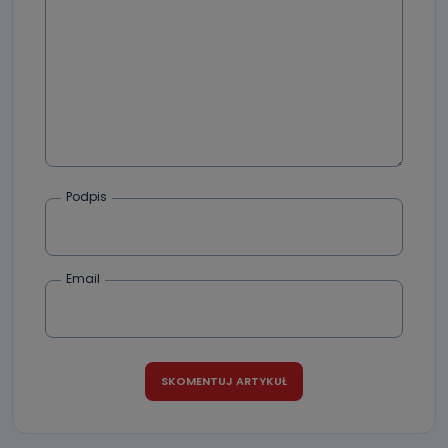
zostały przekazane w Państwa imieniu) lub dane osobowe,
które zostały zebrane ze źródeł publicznie dostępnych, w
szczególności: imię i nazwisko, adres e-mail, telefon
kontaktowy, adres korespondencyjny. Odbiorcą Pastwa
danych osobowych są pracownicy i współpracownicy
oraz partnerzy wspomagający administratora w jego
biznesowej działalności.
Jak skontaktować się z inspektorem
danych osobowych?
Można to zrobić pod numerem telefonu 62 735-51-05 lub
e-mailowo pod adresem: poczta@tvproart.pl
Podpis
Email