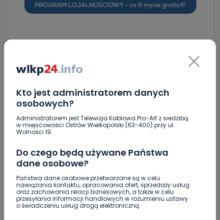
ZOBACZ TAKŻE
0
06.08.2026 14:22
Drugie podejście. Podpisano
Kto jest administratorem danych
umowę na…
osobowych?
Administratorem jest Telewizja Kablowa Pro-Art z siedzibą
w miejscowości Ostrów Wielkopolski (63-400) przy ul.
0
06.08.2026 13:33
Wolności 19.
Z Krotoszyna do Wrocławia.
Do czego będą używane Państwa
Krótka…
dane osobowe?
Państwa dane osobowe przetwarzane są w celu
nawiązania kontaktu, opracowania ofert, sprzedaży usług
0
06.08.2026 12:32
oraz zachowania relacji biznesowych, a także w celu
przesyłania informacji handlowych w rozumieniu ustawy
Czysty magnez z potasem –…
o świadczeniu usług drogą elektroniczną.