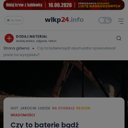
Na żywo
DODAJ MATERIAŁ
dodaj wideo, zdjęcie, tekst
Strona główna
Czy to baterie bądź akumulator spowodował
pożar na wysypisku?
HOT
JAROCIN
LUDZIE
NA SYGNALE
REGION
WIADOMOŚCI
Czy to baterie bądź