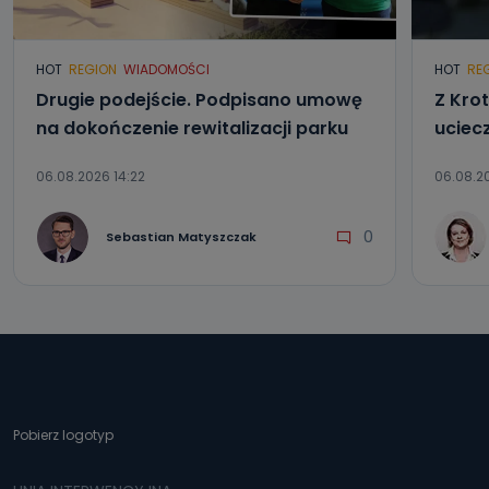
HOT
REGION
WIADOMOŚCI
HOT
RE
Drugie podejście. Podpisano umowę
Z Kro
na dokończenie rewitalizacji parku
uciec
06.08.2026 14:22
06.08.20
0
Sebastian Matyszczak
Pobierz logotyp