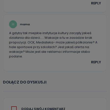
REPLY
M
mama
A gdyby tak miejskie instytucje kultury zaczęły jakieś
działania dla dzieci….. Wakacje a tu w zasadzie brak
propozycji. OCK, Mediateka- może jakieś półkolonie? A
hale sportowe przy szkołach? Jest jakaś oferta na
wakacje? Może jest ale reklama i informacje słabo
podane.
REPLY
DOŁĄCZ DO DYSKUSJI
DODAJ SWÓJ KOMENTARZ