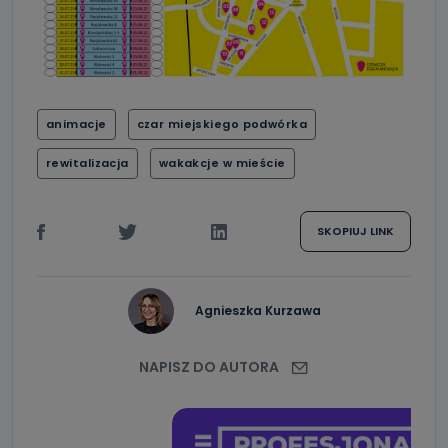
animacje
czar miejskiego podwórka
rewitalizacja
wakakcje w mieście
SKOPIUJ LINK
Agnieszka Kurzawa
NAPISZ DO AUTORA