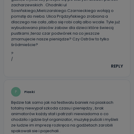
dane, które pochodzą bezpośrednio od Państwa (lub
zacharzewskich . Chodniki ul
zostały przekazane w Państwa imieniu) lub dane osobowe,
Sowińskiego,Mielczarskiego.Czarnieckiego wołają o
które zostały zebrane ze źródeł publicznie dostępnych, w
pomstę do nieba. Ulica Prądzyńskiego zrobiona a
szczególności: imię i nazwisko, adres e-mail, telefon
kontaktowy, adres korespondencyjny. Odbiorcą Pastwa
dlaczego nie cała ,albo się robi całą albo wcale. Tyle już
danych osobowych są pracownicy i współpracownicy
wybudowano placów zabaw dla dzieci które świecą
oraz partnerzy wspomagający administratora w jego
biznesowej działalności.
pustkami ,teraz czar podwórek na co jeszcze
zmarnujecie nasze pieniądze? Czy Ostrów to tylko
Jak skontaktować się z inspektorem
śródmieście?
danych osobowych?
?
/
Można to zrobić pod numerem telefonu 62 735-51-05 lub
e-mailowo pod adresem: poczta@tvproart.pl
REPLY
P
Piaski
Będzie tak samo jak na festiwalu baniek na piaskach
totalny niewypał szkoda czasu i pieniędzy , brak
animatorów każdy stał i patrzał i niewiadoma o co
chodziło i gdzie był organizator, muzykę puścili i myśleli
ze ludzie im imprezę rozkręca na gadżetach zarobili
spakowali sie i pojechali .