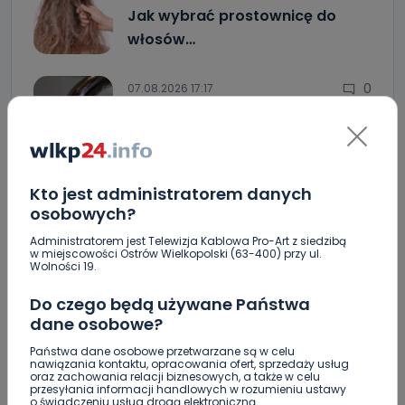
Jak wybrać prostownicę do
włosów…
0
07.08.2026 17:17
Jakość wody wróciła (prawie)
do…
0
07.08.2026 16:15
Kto jest administratorem danych
osobowych?
Zatrzymany w Sośniach. Za
połamane…
Administratorem jest Telewizja Kablowa Pro-Art z siedzibą
w miejscowości Ostrów Wielkopolski (63-400) przy ul.
Wolności 19.
Nowe ustalenia w sprawie OZC. Kto spełnił warunki
Do czego będą używane Państwa
przetargu, a kto próbował wrócić do gry?
dane osobowe?
Czy aquapark w Ostrowie powinien powstać?
Państwa dane osobowe przetwarzane są w celu
Rozpoczęły się konsultacje
nawiązania kontaktu, opracowania ofert, sprzedaży usług
oraz zachowania relacji biznesowych, a także w celu
przesyłania informacji handlowych w rozumieniu ustawy
"Łącznik" w remoncie. Urząd miejski będzie
o świadczeniu usług drogą elektroniczną.