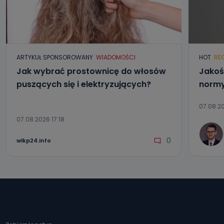
ARTYKUŁ SPONSOROWANY
WIADOMOŚCI
HOT
RE
Jak wybrać prostownicę do włosów
Jakoś
puszących się i elektryzujących?
normy
07.08.20
07.08.2026 17:18
0
wlkp24.info