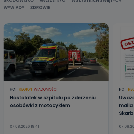
ŚRODOWISKO
WASZE INFO
WSZYSTKICH ŚWIĘTYCH
WYWIADY
ZDROWIE
HOT
REGION
WIADOMOŚCI
HOT
RE
Nastolatek w szpitalu po zderzeniu
Uważa
osobówki z motocyklem
maila
Skar
07.08.2026 18:41
07.08.2