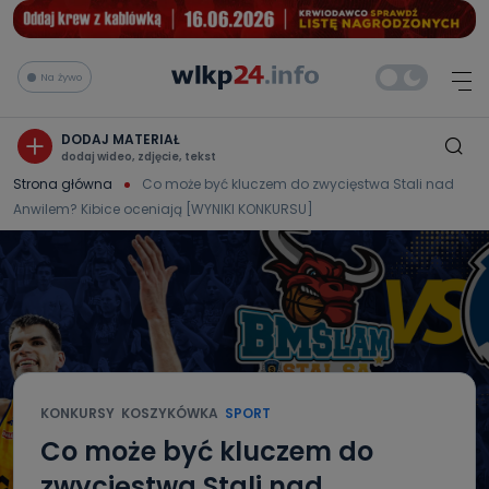
Na żywo
DODAJ MATERIAŁ
dodaj wideo, zdjęcie, tekst
Strona główna
Co może być kluczem do zwycięstwa Stali nad
Anwilem? Kibice oceniają [WYNIKI KONKURSU]
KONKURSY
KOSZYKÓWKA
SPORT
Co może być kluczem do
zwycięstwa Stali nad