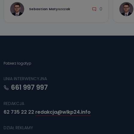
0
Sebastian Matyszczak
Pobierz logotyp
LINIA INTERWENCYJNA
661 997 997
REDAKCJA
62 735 22 22
redakcja@wlkp24.info
DZIAŁ REKLAMY