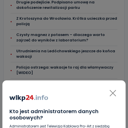
Drugie podejście. Podpisano umowę na
dokończenie rewitalizacji parku
Z Krotoszyna do Wrocławia. Krótka ucieczka przed
policją
Czysty magnez z potasem – dlaczego warto
zajrzeć do wyników z laboratorium?
Utrudnienia na Ledóchowskiego jeszcze do końca
wakacji
Policja ostrzega: wakacje to raj dla włamywaczy
[WIDEO]
Greg Hancock z wizytą w Ostrowie Wielkopolskim.
Wspiera amerykańskie talenty [WIDEO]
Masz karaluchy w domu? Sprawdź, jak skutecznie
się ich pozbyć!
Kto jest administratorem danych
Bójka z użyciem noża. Zatrzymano czterech
osobowych?
mężczyzn z Ostrowa
Administratorem jest Telewizja Kablowa Pro-Art z siedzibą