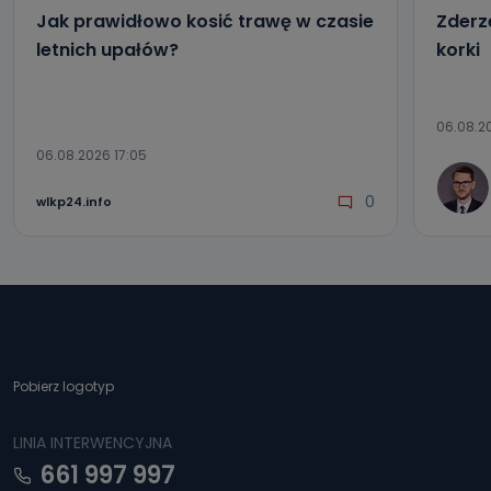
Jak prawidłowo kosić trawę w czasie
Zderze
letnich upałów?
korki
06.08.20
06.08.2026 17:05
0
wlkp24.info
Pobierz logotyp
LINIA INTERWENCYJNA
661 997 997