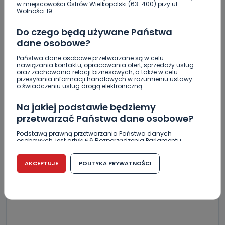
w miejscowości Ostrów Wielkopolski (63-400) przy ul.
Przyglądała im się cała Polska. Mijają 23 lata od
Wolności 19.
strajku w Fabryce Wagon
Do czego będą używane Państwa
dane osobowe?
Państwa dane osobowe przetwarzane są w celu
nawiązania kontaktu, opracowania ofert, sprzedaży usług
oraz zachowania relacji biznesowych, a także w celu
Skomentuj ten wpis jako pierwszy!
przesyłania informacji handlowych w rozumieniu ustawy
o świadczeniu usług drogą elektroniczną.
DOŁĄCZ DO DYSKUSJI
Na jakiej podstawie będziemy
przetwarzać Państwa dane osobowe?
Podstawą prawną przetwarzania Państwa danych
osobowych, jest artykuł 6 Rozporządzenia Parlamentu
Europejskiego i Rady (UE) 2016/679 z dnia 27 kwietnia 2016
r. w sprawie ochrony osób fizycznych w związku z
DODAJ SWÓJ KOMENTARZ
przetwarzaniem danych osobowych w sprawie
AKCEPTUJE
POLITYKA PRYWATNOŚCI
swobodnego przepływu takich danych oraz uchylenia
dyrektywy 95/46/WE (RODO).
Wiadomość
Czy jest możliwość cofnięcia zgody?
Podanie danych osobowych jest dobrowolne, nie jest
wymogiem ustawowym lub umownym oraz nie stanowi