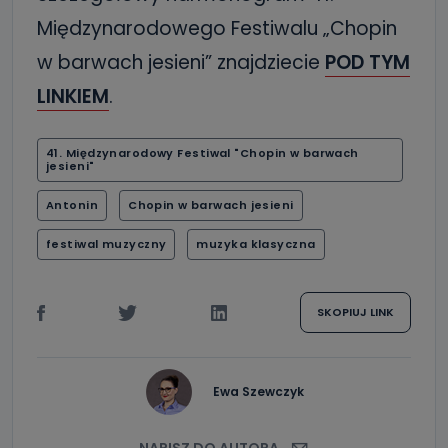
Międzynarodowego Festiwalu „Chopin
w barwach jesieni” znajdziecie
POD TYM
LINKIEM
.
41. Międzynarodowy Festiwal "Chopin w barwach
jesieni"
Antonin
Chopin w barwach jesieni
festiwal muzyczny
muzyka klasyczna
SKOPIUJ LINK
Ewa Szewczyk