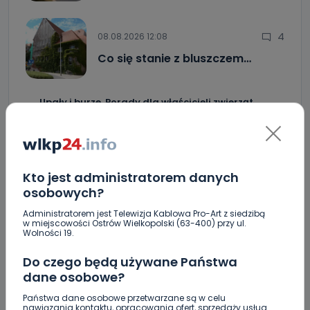
4
08.08.2026 12:08
Co się stanie z bluszczem…
Upały i burze. Porady dla właścicieli zwierząt
[WIDEO]
Raulin, Witkowska, Marciniak, Kowalska. "Odyseja
Antonińska" dzień drugi [FOTO]
Kto jest administratorem danych
Auto rozbite na drzewie. Poszkodowani nie mogli z
osobowych?
niego wyjść [FOTO]
Administratorem jest Telewizja Kablowa Pro-Art z siedzibą
Nastolatek w szpitalu po zderzeniu osobówki z
w miejscowości Ostrów Wielkopolski (63-400) przy ul.
Wolności 19.
motocyklem
Do czego będą używane Państwa
Uważaj na oszustwo! Przychodzą maile z
fałszywego e-Urzędu Skarbowego
dane osobowe?
Państwa dane osobowe przetwarzane są w celu
Jak wybrać prostownicę do włosów puszących się i
nawiązania kontaktu, opracowania ofert, sprzedaży usług