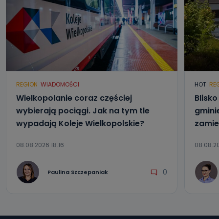
REGION
WIADOMOŚCI
HOT
RE
Wielkopolanie coraz częściej
Blisk
wybierają pociągi. Jak na tym tle
gmini
wypadają Koleje Wielkopolskie?
zamie
08.08.2026 18:16
08.08.20
0
Paulina Szczepaniak