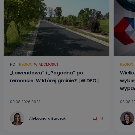
danych osobowych?
Można to zrobić pod numerem telefonu 62 735-51-05 lub
e-mailowo pod adresem: poczta@tvproart.pl
HOT
REGION
WIADOMOŚCI
REGION
„Lawendowa” i „Pogodna” po
Wielk
remoncie. W której gminie? [WIDEO]
wybier
wypad
09.08.2026 09:12
08.08.20
0
Aleksandra Barczak