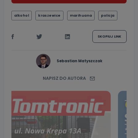
alkohol
kraszewice
marihuana
policja
SKOPIUJ LINK
Sebastian Matyszczak
NAPISZ DO AUTORA