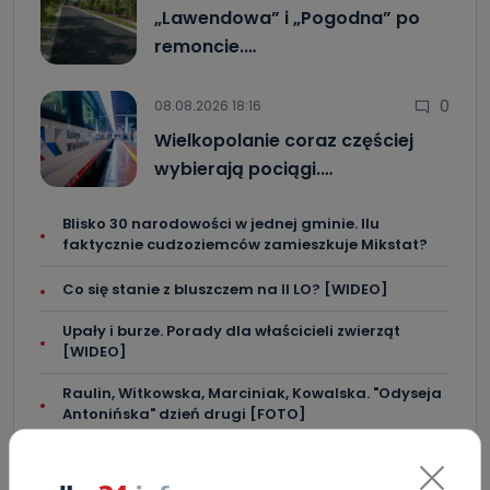
„Lawendowa” i „Pogodna” po
remoncie.…
0
08.08.2026 18:16
Wielkopolanie coraz częściej
wybierają pociągi.…
Blisko 30 narodowości w jednej gminie. Ilu
faktycznie cudzoziemców zamieszkuje Mikstat?
Co się stanie z bluszczem na II LO? [WIDEO]
Upały i burze. Porady dla właścicieli zwierząt
[WIDEO]
Raulin, Witkowska, Marciniak, Kowalska. "Odyseja
Antonińska" dzień drugi [FOTO]
Auto rozbite na drzewie. Poszkodowani nie mogli z
niego wyjść [FOTO]