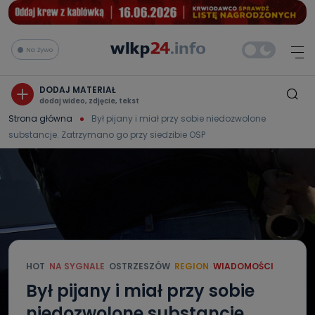
Na żywo
DODAJ MATERIAŁ
dodaj wideo, zdjęcie, tekst
Strona główna
Był pijany i miał przy sobie niedozwolone
substancje. Zatrzymano go przy siedzibie OSP
HOT
NA SYGNALE
OSTRZESZÓW
REGION
WIADOMOŚCI
Był pijany i miał przy sobie
niedozwolone substancje.