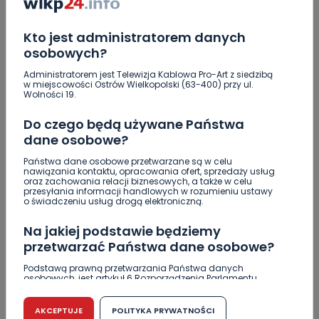
Nastolatek w szpitalu po zderzeniu osobówki z
motocyklem
Kto jest administratorem danych
osobowych?
Uważaj na oszustwo! Przychodzą maile z
fałszywego e-Urzędu Skarbowego
Administratorem jest Telewizja Kablowa Pro-Art z siedzibą
w miejscowości Ostrów Wielkopolski (63-400) przy ul.
Wolności 19.
Jak wybrać prostownicę do włosów puszących się i
elektryzujących?
Do czego będą używane Państwa
dane osobowe?
Jakość wody wróciła (prawie) do normy. Jest
komunikat sanepidu
Państwa dane osobowe przetwarzane są w celu
nawiązania kontaktu, opracowania ofert, sprzedaży usług
oraz zachowania relacji biznesowych, a także w celu
Zatrzymany w Sośniach. Za połamane tablice
przesyłania informacji handlowych w rozumieniu ustawy
o świadczeniu usług drogą elektroniczną.
Na jakiej podstawie będziemy
przetwarzać Państwa dane osobowe?
Skomentuj ten wpis jako pierwszy!
Podstawą prawną przetwarzania Państwa danych
osobowych, jest artykuł 6 Rozporządzenia Parlamentu
Europejskiego i Rady (UE) 2016/679 z dnia 27 kwietnia 2016
r. w sprawie ochrony osób fizycznych w związku z
DOŁĄCZ DO DYSKUSJI
przetwarzaniem danych osobowych w sprawie
AKCEPTUJE
POLITYKA PRYWATNOŚCI
swobodnego przepływu takich danych oraz uchylenia