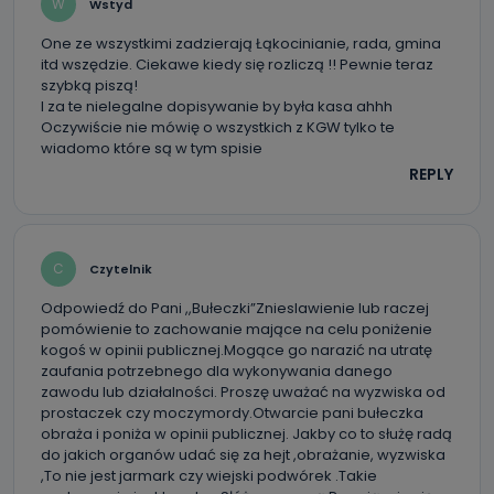
W
Wstyd
One ze wszystkimi zadzierają Łąkocinianie, rada, gmina
itd wszędzie. Ciekawe kiedy się rozliczą !! Pewnie teraz
szybką piszą!
I za te nielegalne dopisywanie by była kasa ahhh
Oczywiście nie mówię o wszystkich z KGW tylko te
wiadomo które są w tym spisie
REPLY
C
Czytelnik
Odpowiedź do Pani ,,Bułeczki”Znieslawienie lub raczej
pomówienie to zachowanie mające na celu poniżenie
kogoś w opinii publicznej.Mogące go narazić na utratę
zaufania potrzebnego dla wykonywania danego
zawodu lub działalności. Proszę uważać na wyzwiska od
prostaczek czy moczymordy.Otwarcie pani bułeczka
obraża i poniża w opinii publicznej. Jakby co to służę radą
do jakich organów udać się za hejt ,obrażanie, wyzwiska
,To nie jest jarmark czy wiejski podwórek .Takie