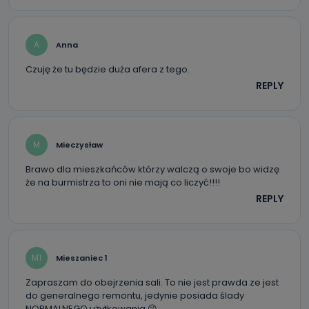
A
Anna
Czuję że tu będzie duża afera z tego.
REPLY
M
Mieczysław
Brawo dla mieszkańców którzy walczą o swoje bo widzę
że na burmistrza to oni nie mają co liczyć!!!!
REPLY
M1
Mieszaniec 1
Zapraszam do obejrzenia sali. To nie jest prawda ze jest
do generalnego remontu, jedynie posiada ślady
NORMALNEGO użytkowania 😉