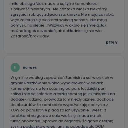
miła obsluga.Niesmaczne są tylko komentarze i
Jakie dane osobowe przetwarzamy?
złośliwość niektórych…Ale cóż taka wioska niektórzy
zgrzybiali robiący zdjęcia zza. kierzka.Nie mają co robić
Przetwarzane kategorie Państwa danych osobowych to
więc zajmują się plotkami szukają sensacji.Nie mają
dane, które pochodzą bezpośrednio od Państwa (lub
zostały przekazane w Państwa imieniu) lub dane osobowe,
pomysłu na siebie…!Wszyscy w około się śmieją.Jak
które zostały zebrane ze źródeł publicznie dostępnych, w
można kogoś oczerniać jak dokładnie się nie wie …
szczególności: imię i nazwisko, adres e-mail, telefon
Zazdrość/brak klasy..
kontaktowy, adres korespondencyjny. Odbiorcą Pastwa
danych osobowych są pracownicy i współpracownicy
REPLY
oraz partnerzy wspomagający administratora w jego
biznesowej działalności.
Jak skontaktować się z inspektorem
danych osobowych?
R
Ramzes
Można to zrobić pod numerem telefonu 62 735-51-05 lub
W gminie według zapewnień Burmistrza sal wiejskich w
e-mailowo pod adresem: poczta@tvproart.pl
gminie Raszków nie wolno wynajmować w celach
komercyjnych, a ten catering od paru lat dzięki pani
sołtys i radzie sołeckie zresztą sami są jej członkami i na
dodatek rodziną , prowadzi tam niezły biznes, dochodzi
do absurdów że sami sobie wypożyczają naczynia z
KGW od paru lat nie płacą za ich używanie . Weszli z
torebkami na gotowe cała wieś się składa na ich
funkcjonowanie…Sprawa do organów ścigania czerpią
zyski z podatników wieś i gmina pobudowała DOM