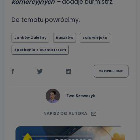
komercyjnych –
dodaje burmistrz.
Do tematu powrócimy.
Janków Zaleśny
Raszków
sala wiejska
spotkanie z burmistrzem
SKOPIUJ LINK
Ewa Szewczyk
NAPISZ DO AUTORA