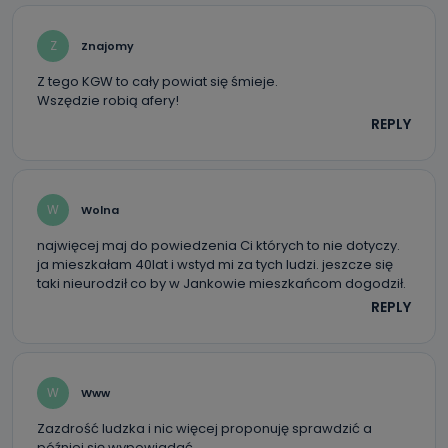
Z
Znajomy
Z tego KGW to cały powiat się śmieje.
Wszędzie robią afery!
REPLY
W
Wolna
najwięcej maj do powiedzenia Ci których to nie dotyczy.
ja mieszkałam 40lat i wstyd mi za tych ludzi. jeszcze się
taki nieurodził co by w Jankowie mieszkańcom dogodził.
REPLY
W
Www
Zazdrość ludzka i nic więcej proponuję sprawdzić a
później się wypowiadać