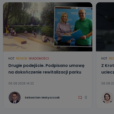
HOT
REGION
WIADOMOŚCI
HOT
RE
Drugie podejście. Podpisano umowę
Z Kro
na dokończenie rewitalizacji parku
uciec
06.08.2026 14:22
06.08.20
0
Sebastian Matyszczak