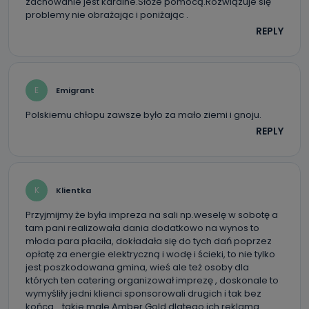
zachowanie jest karalne.Słóże pomocą.Rozwiązuje się
problemy nie obrażając i poniżając .
REPLY
E
Emigrant
Polskiemu chłopu zawsze było za mało ziemi i gnoju.
REPLY
K
Klientka
Przyjmijmy że była impreza na sali np.weselę w sobotę a
tam pani realizowała dania dodatkowo na wynos to
młoda para płaciła, dokładała się do tych dań poprzez
opłatę za energie elektryczną i wodę i ścieki, to nie tylko
jest poszkodowana gmina, wieś ale też osoby dla
których ten catering organizował imprezę , doskonale to
wymyśliły jedni klienci sponsorowali drugich i tak bez
końca …takie male Amber Gold dlatego ich reklama