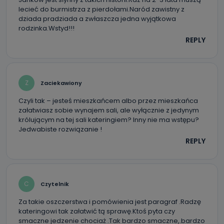
Kiedy i komu możemy przekazać
lecieć do burmistrza z pierdołami.Naród zawistny z
Państwa dane?
dziada pradziada a zwłaszcza jedna wyjątkowa
rodzinka.Wstyd!!!
Telewizja Kablowa Pro-Art z siedzibą w miejscowości
Ostrów Wielkopolski (63-400) przy ul. Wolności 19 nie
REPLY
przekazuje Państwa danych osobowych podmiotom
trzecim, jak również nie są one wykorzystywane w
procesach zautomatyzowanego profilowania.
Co mogą Państwo zrobić z
Z
Zaciekawiony
przekazanymi nam danymi?
Czyli tak – jesteś mieszkańcem albo przez mieszkańca
Po wyrażeniu zgody na przetwarzanie danych osobowych,
załatwiasz sobie wynajem sali, ale wyłącznie z jedynym
mają Państwo prawo do żądania od Telewizji Kablowa
królującym na tej sali kateringiem? Inny nie ma wstępu?
Pro-Art z siedzibą w miejscowości Ostrów Wielkopolski (63-
400) przy ul. Wolności 19 dostępu do danych osobowych
Jedwabiste rozwiązanie !
dotyczących Państwa oraz uzyskania ich kopii, a także
REPLY
żądania ich sprostowania, usunięcia danych,
ograniczenia ich przetwarzania oraz prawo wniesienia
sprzeciwu wobec ich przetwarzania.
Do kiedy Państwa dane osobowe będą
C
Czytelnik
przechowywane?
Za takie oszczerstwa i pomówienia jest paragraf .Radzę
Do czasu wycofania zgody lub, jeśli dane będą
przetwarzane na podstawie prawnie uzasadnionego celu
kateringowi tak załatwić tą sprawę.Ktoś pyta czy
administratora – do momentu wniesienia sprzeciwu.
smaczne jedzenie chociaż .Tak bardzo smaczne,.bardzo