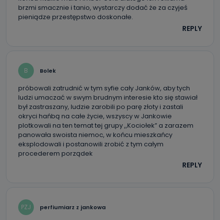
brzmi smacznie i tanio, wystarczy dodać że za czyjeś
pieniądze przestępstwo doskonałe.
REPLY
B
Bolek
próbowali zatrudnić w tym syfie cały Janków, aby tych
ludzi umaczać w swym brudnym interesie kto się stawiał
był zastraszany, ludzie zarobili po parę złoty i zastali
okryci hańbą na całe życie, wszyscy w Jankowie
plotkowali na ten temat tej grupy ,,Kociołek” a zarazem
panowała swoista niemoc, w końcu mieszkańcy
eksplodowali i postanowili zrobić z tym całym
procederem porządek
REPLY
PZJ
perfiumiarz z jankowa