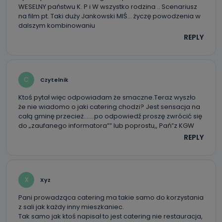
WESELNY państwu K. P i W wszystko rodzina .. Scenariusz
na film pt. Taki duży Jankowski MIŚ… życzę powodzenia w
dalszym kombinowaniu
REPLY
C
Czytelnik
Ktoś pytał więc odpowiadam że smaczne.Teraz wyszło
że nie wiadomo o jaki catering chodzi? Jest sensacja na
całą gminę przecież…….po odpowiedź proszę zwrócić się
do „zaufanego informatora”” lub poprostu,, Pań”z KGW
REPLY
X
Xyz
Pani prowadząca catering ma takie samo do korzystania
z sali jak każdy inny mieszkaniec.
Tak samo jak ktoś napisał to jest catering nie restauracja,