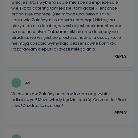
więc jeśli ktoś wybiera sobie miejsce na imprezę salę
wiejską to catering tam jedzie i tam gdzie klient chce
organizuje imprezę. (Nie mówię tutaj tylko o sali w
Jankowie Zaleśnym i o danym cateringu) Nikt się na
niczym do nie dorabia, wszystko jest udokumentowane
czarno na białym. Tak samo nikt nikomu dostępny nie
utrudnia, we wsi jest po prostu za nudno, a osoby które
nie mają co robić wymyślają bezsensowne konflikty.
Pozdrawiam cieplutko i życzę miłego dnia
REPLY
J
Ja
Wieś Janków Zaleśny najpierw trzeba odgrzybić i
odkróliczyc!! Może wtedy będzie spokój. Co za b…ki!! Brak
słów! Zazdrość,zazdrość!
REPLY