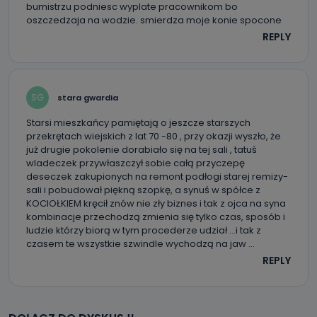
bumistrzu podniesc wyplate pracownikom bo
oszczedzaja na wodzie. smierdza moje konie spocone
REPLY
SG
stara gwardia
Starsi mieszkańcy pamiętają o jeszcze starszych
przekrętach wiejskich z lat 70 -80 , przy okazji wyszło, że
już drugie pokolenie dorabiało się na tej sali , tatuś
wladeczek przywłaszczył sobie całą przyczepę
deseczek zakupionych na remont podłogi starej remizy-
sali i pobudował piękną szopkę, a synuś w spółce z
KOCIOŁKIEM kręcił znów nie zły biznes i tak z ojca na syna
kombinacje przechodzą zmienia się tylko czas, sposób i
ludzie którzy biorą w tym procederze udział …i tak z
czasem te wszystkie szwindle wychodzą na jaw …
REPLY