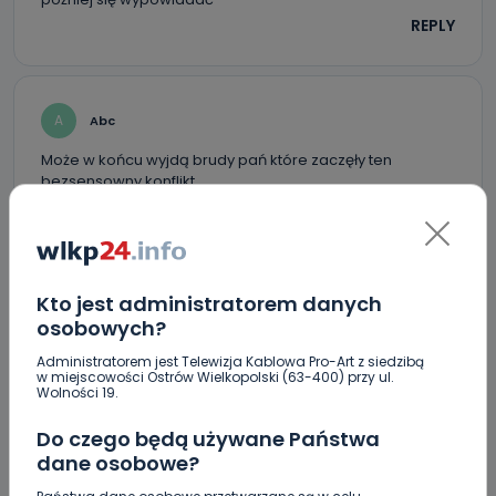
REPLY
A
Abc
Może w końcu wyjdą brudy pań które zaczęły ten
bezsensowny konflikt.
A to nie jedyny konflikt w Jankowie!
Warto tak jak ktoś wcześniej napisał sprawdzić źródło!
REPLY
Kto jest administratorem danych
osobowych?
J
Jankus
Administratorem jest Telewizja Kablowa Pro-Art z siedzibą
w miejscowości Ostrów Wielkopolski (63-400) przy ul.
Czy Pani Sołtys wie co w jej sołectwie się dzieje ? Jej
Wolności 19.
wypowiedz bezcenna …
REPLY
Do czego będą używane Państwa
dane osobowe?