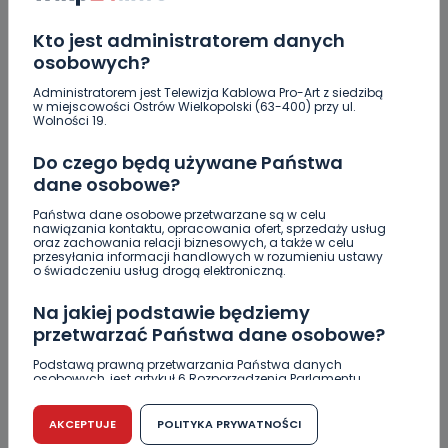
Nowe ustalenia w sprawie OZC. Kto spełnił warunki
przetargu, a kto próbował wrócić do gry?
Kto jest administratorem danych
osobowych?
Czy aquapark w Ostrowie powinien powstać?
Rozpoczęły się konsultacje
Administratorem jest Telewizja Kablowa Pro-Art z siedzibą
w miejscowości Ostrów Wielkopolski (63-400) przy ul.
Wolności 19.
"Łącznik" w remoncie. Urząd miejski będzie
większy?
Do czego będą używane Państwa
dane osobowe?
Ile jest klimy w szpitalu? Sprawdzamy w regionie
Państwa dane osobowe przetwarzane są w celu
nawiązania kontaktu, opracowania ofert, sprzedaży usług
Więcej pieniędzy dla OSP w gminie Ostrów.
oraz zachowania relacji biznesowych, a także w celu
przesyłania informacji handlowych w rozumieniu ustawy
o świadczeniu usług drogą elektroniczną.
Na jakiej podstawie będziemy
przetwarzać Państwa dane osobowe?
Skomentuj ten wpis jako pierwszy!
Podstawą prawną przetwarzania Państwa danych
osobowych, jest artykuł 6 Rozporządzenia Parlamentu
Europejskiego i Rady (UE) 2016/679 z dnia 27 kwietnia 2016
DOŁĄCZ DO DYSKUSJI
r. w sprawie ochrony osób fizycznych w związku z
przetwarzaniem danych osobowych w sprawie
AKCEPTUJE
POLITYKA PRYWATNOŚCI
swobodnego przepływu takich danych oraz uchylenia