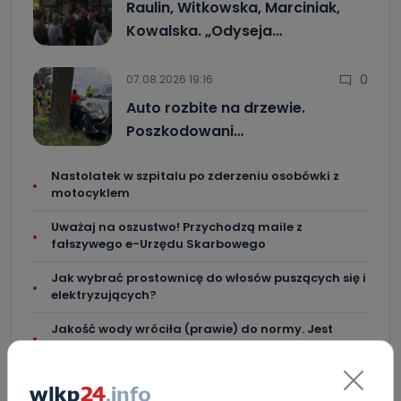
Raulin, Witkowska, Marciniak,
Kowalska. „Odyseja…
0
07.08.2026 19:16
Auto rozbite na drzewie.
Poszkodowani…
Nastolatek w szpitalu po zderzeniu osobówki z
motocyklem
Uważaj na oszustwo! Przychodzą maile z
fałszywego e-Urzędu Skarbowego
Jak wybrać prostownicę do włosów puszących się i
elektryzujących?
Jakość wody wróciła (prawie) do normy. Jest
komunikat sanepidu
Zatrzymany w Sośniach. Za połamane tablice