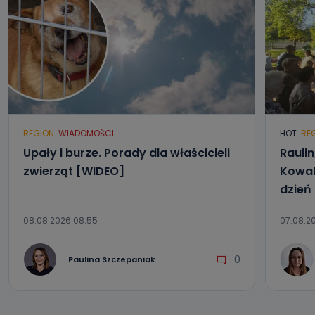
danych osobowych?
Można to zrobić pod numerem telefonu 62 735-51-05 lub
e-mailowo pod adresem: poczta@tvproart.pl
REGION
WIADOMOŚCI
HOT
RE
Upały i burze. Porady dla właścicieli
Raulin
zwierząt [WIDEO]
Kowal
dzień
08.08.2026 08:55
07.08.2
0
Paulina Szczepaniak