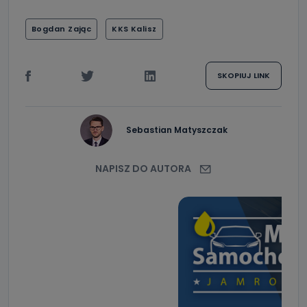
Bogdan Zając
KKS Kalisz
SKOPIUJ LINK
Sebastian Matyszczak
NAPISZ DO AUTORA