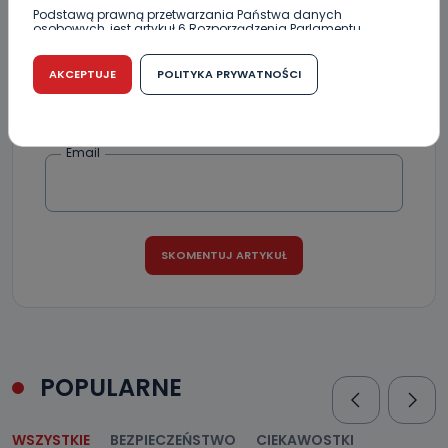
Podstawą prawną przetwarzania Państwa danych
osobowych, jest artykuł 6 Rozporządzenia Parlamentu
Europejskiego i Rady (UE) 2016/679 z dnia 27 kwietnia 2016
r. w sprawie ochrony osób fizycznych w związku z
Podpis
przetwarzaniem danych osobowych w sprawie
AKCEPTUJE
POLITYKA PRYWATNOŚCI
swobodnego przepływu takich danych oraz uchylenia
dyrektywy 95/46/WE (RODO).
Czy jest możliwość cofnięcia zgody?
Email
Podanie danych osobowych jest dobrowolne, nie jest
wymogiem ustawowym lub umownym oraz nie stanowi
warunku zawarcia umowy. Cofnięcie zgody jest możliwe
na każdym etapie i nie jest to związane z żadnymi
negatywnymi konsekwencjami. Cofnięcia zgody można
dokonać w dowolny, wybrany sposób (e-mail, poczta
tradycyjna) tak, aby dotarła do wiadomości Telewizji
Kablowej Pro-Art z siedzibą w miejscowości Ostrów
Wielkopolski (63-400) przy ul. Wolności 19.
Kiedy i komu możemy przekazać
Państwa dane?
Telewizja Kablowa Pro-Art z siedzibą w miejscowości
POPULARNE
Ostrów Wielkopolski (63-400) przy ul. Wolności 19 nie
przekazuje Państwa danych osobowych podmiotom
trzecim, jak również nie są one wykorzystywane w
procesach zautomatyzowanego profilowania.
WSZYSTKIE
BEZPIECZEŃSTWO
CIEKAWOSTKI