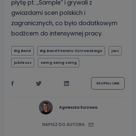
płytę pt. „Sample” i grywali z
gwiazdami scen polskich i
zagranicznych, co było dodatkowym
bodźcem do intensywnej pracy.
Big Band
Big Band Powiatu Ostrowskiego
jazz
jubileusz
swing swing swing
SKOPIUJ LINK
Agnieszka Kurzawa
NAPISZ DO AUTORA