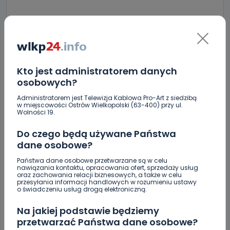
Skomentuj ten wpis jako pierwszy!
Kto jest administratorem danych
DOŁĄCZ DO DYSKUSJI
osobowych?
Administratorem jest Telewizja Kablowa Pro-Art z siedzibą
w miejscowości Ostrów Wielkopolski (63-400) przy ul.
Wolności 19.
Do czego będą używane Państwa
DODAJ SWÓJ KOMENTARZ
dane osobowe?
Wiadomość
Państwa dane osobowe przetwarzane są w celu
nawiązania kontaktu, opracowania ofert, sprzedaży usług
oraz zachowania relacji biznesowych, a także w celu
przesyłania informacji handlowych w rozumieniu ustawy
o świadczeniu usług drogą elektroniczną.
Na jakiej podstawie będziemy
przetwarzać Państwa dane osobowe?