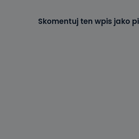
19 dostępu do 
ich sprostowan
sprzeciwu wobe
Skomentuj ten wpis jako p
Do kiedy
Do czasu wycof
uzasadnionego
Jakie da
Przetwarzane 
Państwa (lub z
źródeł publiczn
adres korespo
oraz partnerzy
Jak skont
Można to zrob
poczta@tvproar