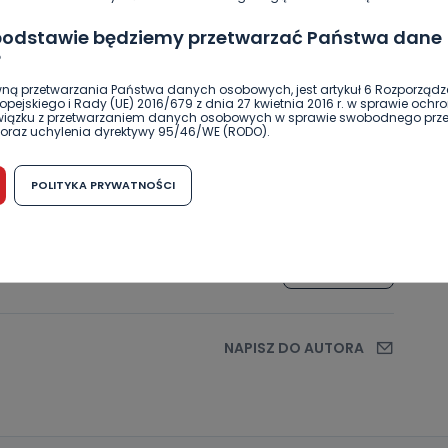
 podstawie będziemy przetwarzać Państwa dane
?
ną przetwarzania Państwa danych osobowych, jest artykuł 6 Rozporządz
pejskiego i Rady (UE) 2016/679 z dnia 27 kwietnia 2016 r. w sprawie ochr
związku z przetwarzaniem danych osobowych w sprawie swobodnego prz
oraz uchylenia dyrektywy 95/46/WE (RODO).
możliwość cofnięcia zgody?
POLITYKA PRYWATNOŚCI
ielkie
remont biblioteki
h osobowych jest dobrowolne, nie jest wymogiem ustawowym lub umo
runku zawarcia umowy. Cofnięcie zgody jest możliwe na każdym etapie i ni
dnymi negatywnymi konsekwencjami. Cofnięcia zgody można dokonać w
 (e-mail, poczta tradycyjna) tak, aby dotarła do wiadomości Telewizji 
ibą w miejscowości Ostrów Wielkopolski (63-400) przy ul. Wolności 19.
SKOPIUJ LINK
komu możemy przekazać Państwa dane?
wa Pro-Art z siedzibą w miejscowości Ostrów Wielkopolski (63-400) przy u
uje Państwa danych osobowych podmiotom trzecim, jak również nie są on
NAPISZ DO AUTORA
e w procesach zautomatyzowanego profilowania.
Państwo zrobić z przekazanymi nam danymi?
zgody na przetwarzanie danych osobowych, mają Państwo prawo do żąd
wa Pro-Art z siedzibą w miejscowości Ostrów Wielkopolski (63-400) przy ul