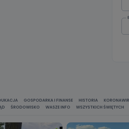
DUKACJA
GOSPODARKA I FINANSE
HISTORIA
KORONAWI
ĄD
ŚRODOWISKO
WASZE INFO
WSZYSTKICH ŚWIĘTYCH