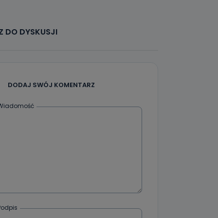
że żądania
enia
 DO DYSKUSJI
DODAJ SWÓJ KOMENTARZ
nio od
brane ze
Wiadomość
taktowy,
racownicy
Podpis