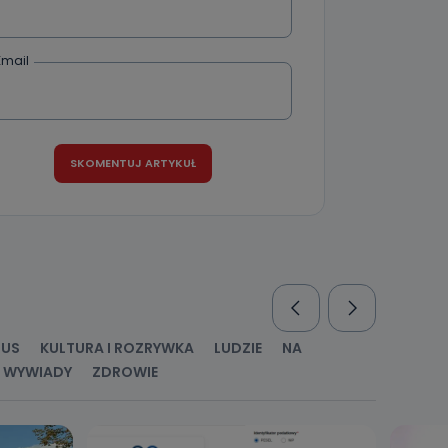
Email
RUS
KULTURA I ROZRYWKA
LUDZIE
NA
WYWIADY
ZDROWIE