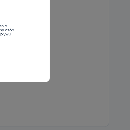
enia
ony osób
epływu
wnym oraz
e jest to
 dowolny,
Kablowej
l. Wolności
e
ania od
. Wolności