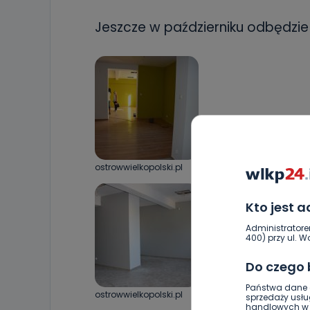
Jeszcze w październiku odbędzie si
ostrowwielkopolski.pl
Kto jest 
Administratore
400) przy ul. Wo
Do czego
Państwa dane o
ostrowwielkopolski.pl
sprzedaży usłu
handlowych w r