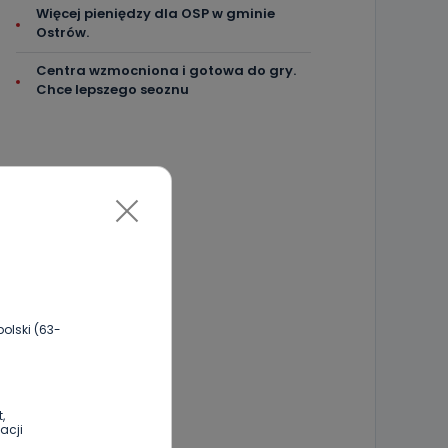
Więcej pieniędzy dla OSP w gminie
Ostrów.
Centra wzmocniona i gotowa do gry.
Chce lepszego seoznu
olski (63-
,
acji