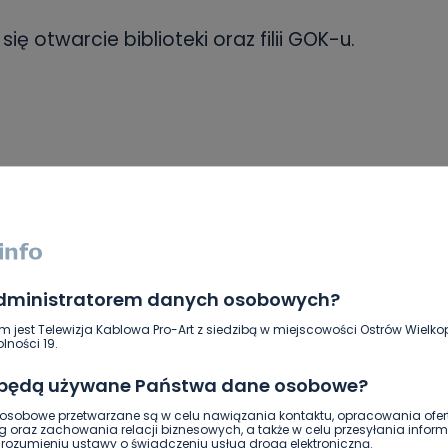
ę otwarcie biblioteki oraz filii GOK-u.
administratorem danych osobowych?
m jest Telewizja Kablowa Pro-Art z siedzibą w miejscowości Ostrów Wielkop
lności 19.
 będą używane Państwa dane osobowe?
sobowe przetwarzane są w celu nawiązania kontaktu, opracowania ofert
g oraz zachowania relacji biznesowych, a także w celu przesyłania inform
ozumieniu ustawy o świadczeniu usług drogą elektroniczną.