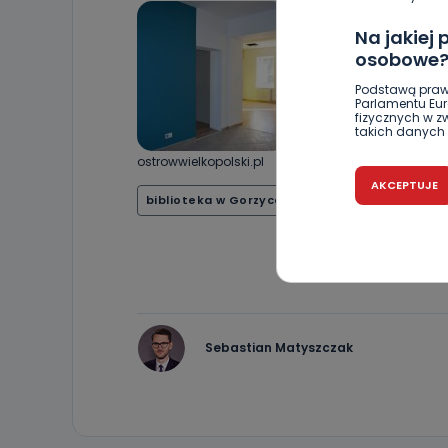
Na jakiej
osobowe
Podstawą praw
Parlamentu Euro
fizycznych w 
takich danych 
ostrowwielkopolski.pl
Czy jest 
AKCEPTUJE
biblioteka w Gorzycach Wielkich
Gorzyce W
Podanie danyc
nie stanowi wa
związane z ża
wybrany sposób
Pro-Art z siedz
Kiedy i 
Telewizja Kablo
19 nie przekaz
Sebastian Matyszczak
wykorzystywan
Co mogą 
Po wyrażeniu 
Telewizji Kablo