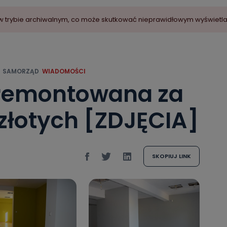
ny w trybie archiwalnym, co może skutkować nieprawidłowym wyświetl
SAMORZĄD
WIADOMOŚCI
yremontowana za
złotych [ZDJĘCIA]
SKOPIUJ LINK