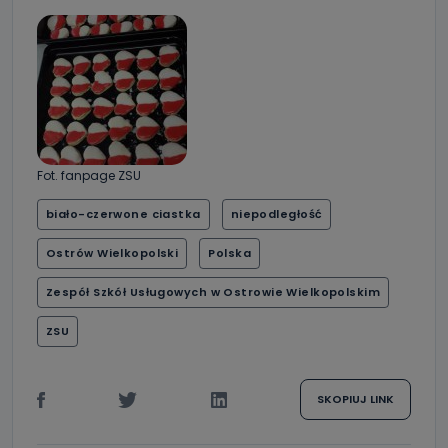
Fot. fanpage ZSU
biało-czerwone ciastka
niepodległość
Ostrów Wielkopolski
Polska
Zespół Szkół Usługowych w Ostrowie Wielkopolskim
ZSU
SKOPIUJ LINK