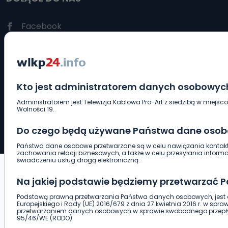
Facebook
Instagram
Kto jest administratorem danych osobowyc
Administratorem jest Telewizja Kablowa Pro-Art z siedzibą w miejsco
Wolności 19.
© TELEWIZJA PROART Sp. z o.o. All rights reserved.
Projekt i wykonanie:
Do czego będą używane Państwa dane oso
Państwa dane osobowe przetwarzane są w celu nawiązania kontaktu
zachowania relacji biznesowych, a także w celu przesyłania infor
świadczeniu usług drogą elektroniczną.
Na jakiej podstawie będziemy przetwarzać
Podstawą prawną przetwarzania Państwa danych osobowych, jest a
Europejskiego i Rady (UE) 2016/679 z dnia 27 kwietnia 2016 r. w spr
przetwarzaniem danych osobowych w sprawie swobodnego przepły
95/46/WE (RODO).