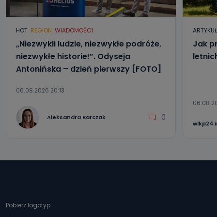
HOT
REGION
WIADOMOŚCI
ARTYKU
„Niezwykli ludzie, niezwykłe podróże,
Jak p
niezwykłe historie!”. Odyseja
letni
Antonińska – dzień pierwszy [FOTO]
06.08.2026 20:13
06.08.2
0
Aleksandra Barczak
wlkp24.
Pobierz logotyp