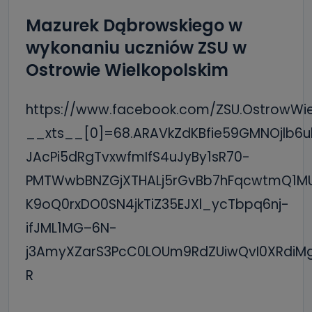
Mazurek Dąbrowskiego w
wykonaniu uczniów ZSU w
Ostrowie Wielkopolskim
https://www.facebook.com/ZSU.OstrowWiel
__xts__[0]=68.ARAVkZdKBfie59GMNOjlb6
JAcPi5dRgTvxwfmIfS4uJyBy1sR70-
PMTWwbBNZGjXTHALj5rGvBb7hFqcwtmQ1M
K9oQ0rxDO0SN4jkTiZ35EJXl_ycTbpq6nj-
ifJML1MG–6N-
j3AmyXZarS3PcC0LOUm9RdZUiwQvI0XRdi
R