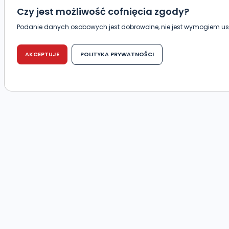
Czy jest możliwość cofnięcia zgody?
Podanie danych osobowych jest dobrowolne, nie jest wymogiem 
warunku zawarcia umowy. Cofnięcie zgody jest możliwe na każdym et
negatywnymi konsekwencjami. Cofnięcia zgody można dokonać w 
tradycyjna) tak, aby dotarła do wiadomości Telewizji Kablowej Pro-A
AKCEPTUJE
POLITYKA PRYWATNOŚCI
(63-400) przy ul. Wolności 19.
Kiedy i komu możemy przekazać Państwa d
Telewizja Kablowa Pro-Art z siedzibą w miejscowości Ostrów Wielkopol
Państwa danych osobowych podmiotom trzecim, jak również nie s
zautomatyzowanego profilowania.
Co mogą Państwo zrobić z przekazanymi n
Po wyrażeniu zgody na przetwarzanie danych osobowych, mają Pań
Pro-Art z siedzibą w miejscowości Ostrów Wielkopolski (63-400) pr
dotyczących Państwa oraz uzyskania ich kopii, a także żądania ic
ich przetwarzania oraz prawo wniesienia sprzeciwu wobec ich przet
Do kiedy Państwa dane osobowe będą prz
Do czasu wycofania zgody lub, jeśli dane będą przetwarzane na p
administratora – do momentu wniesienia sprzeciwu.