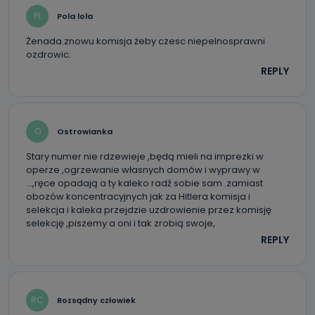
PL
Pola lola
Żenada.znowu komisja żeby czesc niepelnosprawni
ozdrowic.
REPLY
O
Ostrowianka
Stary numer nie rdzewieje ,będą mieli na imprezki w
operze ,ogrzewanie własnych domów i wyprawy w
…,ręce opadają a ty kaleko radź sobie sam .zamiast
obozów koncentracyjnych jak za Hitlera komisja i
selekcja i kaleka przejdzie uzdrowienie przez komisję
selekcję ,piszemy a oni i tak zrobią swoje,
REPLY
RC
Rozsądny człowiek