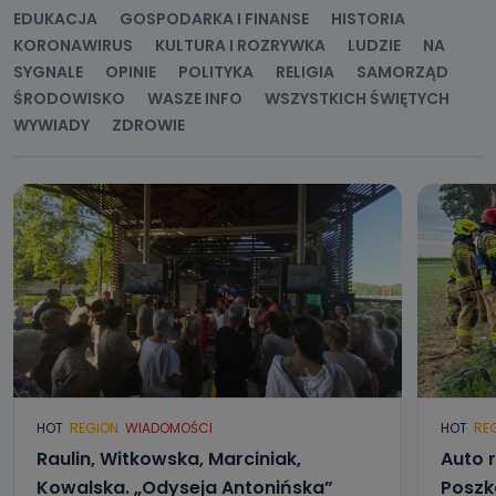
EDUKACJA
GOSPODARKA I FINANSE
HISTORIA
KORONAWIRUS
KULTURA I ROZRYWKA
LUDZIE
NA
SYGNALE
OPINIE
POLITYKA
RELIGIA
SAMORZĄD
ŚRODOWISKO
WASZE INFO
WSZYSTKICH ŚWIĘTYCH
WYWIADY
ZDROWIE
HOT
REGION
WIADOMOŚCI
HOT
RE
Raulin, Witkowska, Marciniak,
Auto r
Kowalska. „Odyseja Antonińska”
Poszk