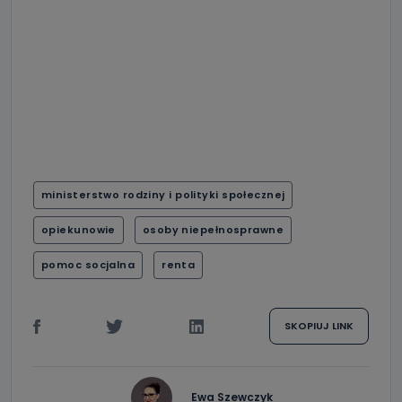
ministerstwo rodziny i polityki społecznej
opiekunowie
osoby niepełnosprawne
pomoc socjalna
renta
SKOPIUJ LINK
Ewa Szewczyk