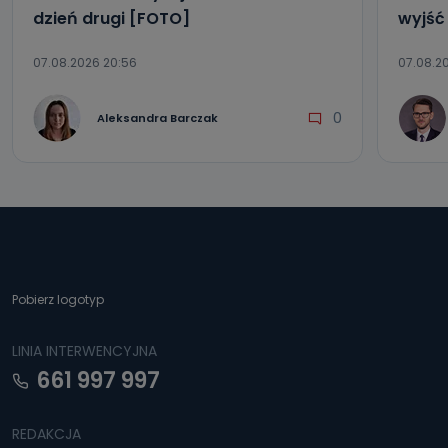
dzień drugi [FOTO]
wyjść
07.08.2026 20:56
07.08.20
0
Aleksandra Barczak
Pobierz logotyp
LINIA INTERWENCYJNA
661 997 997
REDAKCJA