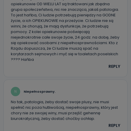
negatywnymi konsekwencjami. Cofnięcia zgody można
opiekunowie OD WIELU LAT są traktowani jak zbędna
dokonać w dowolny, wybrany sposób (e-mail, poczta
tradycyjna) tak, aby dotarła do wiadomości Telewizji
grupa społeczeństwa, nic nie znacząca, jakaś patologia.
Kablowej Pro-Art z siedzibą w miejscowości Ostrów
To jest hańba, Ci ludzie potrzebują pieniędzy na GODNE
Wielkopolski (63-400) przy ul. Wolności 19.
życie, a ich OPIEKUNOWIE na przeżycie. Ci ludzie nie są
winni, że chorują, że mają dysfunkcje, że potrzebują
Kiedy i komu możemy przekazać
pomocy. Z kolei opiekunowie poświęcają
Państwa dane?
niejednokrotnie całe swoje życie, 24 godz. na dobę, żeby
się opiekować osobami z niepełnosprawnościami. Kto z
Telewizja Kablowa Pro-Art z siedzibą w miejscowości
Rządu dopuszcza, że Ci ludzie muszą spać na
Ostrów Wielkopolski (63-400) przy ul. Wolności 19 nie
przekazuje Państwa danych osobowych podmiotom
korytarzach sejmowych i myć się w toaletach poselskich
trzecim, jak również nie są one wykorzystywane w
???? Hańba
procesach zautomatyzowanego profilowania.
REPLY
Co mogą Państwo zrobić z
przekazanymi nam danymi?
Po wyrażeniu zgody na przetwarzanie danych osobowych,
N
Niepełnosprawny.
mają Państwo prawo do żądania od Telewizji Kablowa
Pro-Art z siedzibą w miejscowości Ostrów Wielkopolski (63-
400) przy ul. Wolności 19 dostępu do danych osobowych
No tak, patologia, żeby dostać swoje plusy, nie musi
dotyczących Państwa oraz uzyskania ich kopii, a także
spełnić nic poza hutliwością, niepełnosprawny, który jest
żądania ich sprostowania, usunięcia danych,
chory nie ze swojej winy, musi przejść gehennę
ograniczenia ich przetwarzania oraz prawo wniesienia
sprzeciwu wobec ich przetwarzania.
biurokratyczną, żeby dostać choćby ochłap.
REPLY
Do kiedy Państwa dane osobowe będą