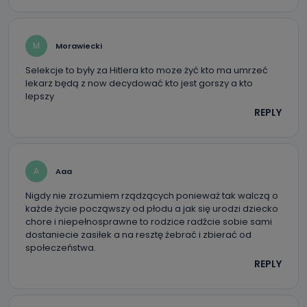
przechowywane?
Do czasu wycofania zgody lub, jeśli dane będą
przetwarzane na podstawie prawnie uzasadnionego celu
M
Morawiecki
administratora – do momentu wniesienia sprzeciwu.
Selekcje to były za Hitlera kto moze żyć kto ma umrzeć
Jakie dane osobowe przetwarzamy?
lekarz będą z now decydować kto jest gorszy a kto
lepszy
Przetwarzane kategorie Państwa danych osobowych to
dane, które pochodzą bezpośrednio od Państwa (lub
REPLY
zostały przekazane w Państwa imieniu) lub dane osobowe,
które zostały zebrane ze źródeł publicznie dostępnych, w
szczególności: imię i nazwisko, adres e-mail, telefon
kontaktowy, adres korespondencyjny. Odbiorcą Pastwa
danych osobowych są pracownicy i współpracownicy
oraz partnerzy wspomagający administratora w jego
A
Aaa
biznesowej działalności.
Nigdy nie zrozumiem rządzących ponieważ tak walczą o
Jak skontaktować się z inspektorem
każde życie począwszy od płodu a jak się urodzi dziecko
danych osobowych?
chore i niepełnosprawne to rodzice radźcie sobie sami
dostaniecie zasiłek a na resztę żebrać i zbierać od
Można to zrobić pod numerem telefonu 62 735-51-05 lub
społeczeństwa.
e-mailowo pod adresem: poczta@tvproart.pl
REPLY