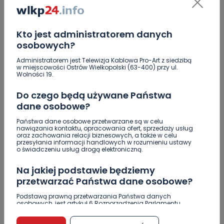
0
06.08.2026 20:13
„Niezwykli ludzie, niezwykłe
podróże, niezwykłe…
Kto jest administratorem danych
osobowych?
Administratorem jest Telewizja Kablowa Pro-Art z siedzibą
0
06.08.2026 17:05
w miejscowości Ostrów Wielkopolski (63-400) przy ul.
Wolności 19.
Jak prawidłowo kosić trawę w…
Do czego będą używane Państwa
dane osobowe?
Zderzenie kilku aut na DK25. Duże korki
Państwa dane osobowe przetwarzane są w celu
nawiązania kontaktu, opracowania ofert, sprzedaży usług
Zaginiona nastolatka. Policja czeka na
oraz zachowania relacji biznesowych, a także w celu
informacje
przesyłania informacji handlowych w rozumieniu ustawy
o świadczeniu usług drogą elektroniczną.
Miał blisko 3 promile, odmówił składania
wyjaśnień. Nieoficjalnie: to kaliski urzędnik
Na jakiej podstawie będziemy
przetwarzać Państwa dane osobowe?
Drugie podejście. Podpisano umowę na
Podstawą prawną przetwarzania Państwa danych
dokończenie rewitalizacji parku
osobowych, jest artykuł 6 Rozporządzenia Parlamentu
Europejskiego i Rady (UE) 2016/679 z dnia 27 kwietnia 2016
Z Krotoszyna do Wrocławia. Krótka ucieczka przed
r. w sprawie ochrony osób fizycznych w związku z