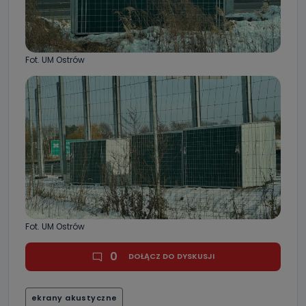
Fot. UM Ostrów
Fot. UM Ostrów
0
DOŁĄCZ DO DYSKUSJI
ekrany akustyczne