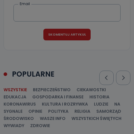
Jak skontaktować się z inspektorem
Email
danych osobowych?
Można to zrobić pod numerem telefonu 62 735-51-05 lub
e-mailowo pod adresem: poczta@tvproart.pl
POPULARNE
WSZYSTKIE
BEZPIECZEŃSTWO
CIEKAWOSTKI
EDUKACJA
GOSPODARKA I FINANSE
HISTORIA
KORONAWIRUS
KULTURA I ROZRYWKA
LUDZIE
NA
SYGNALE
OPINIE
POLITYKA
RELIGIA
SAMORZĄD
ŚRODOWISKO
WASZE INFO
WSZYSTKICH ŚWIĘTYCH
WYWIADY
ZDROWIE