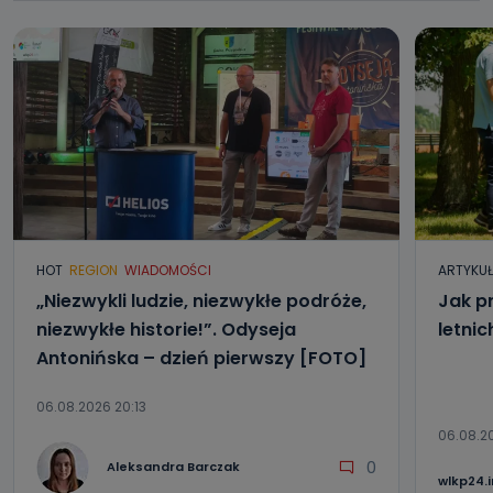
HOT
REGION
WIADOMOŚCI
ARTYKU
„Niezwykli ludzie, niezwykłe podróże,
Jak p
niezwykłe historie!”. Odyseja
letni
Antonińska – dzień pierwszy [FOTO]
06.08.2026 20:13
06.08.2
0
Aleksandra Barczak
wlkp24.