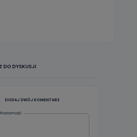
że żądania
enia
nio od
brane ze
 DO DYSKUSJI
taktowy,
racownicy
DODAJ SWÓJ KOMENTARZ
Wiadomość