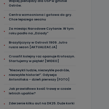
Więcej pieniędzy dla OSP w gminie
Ostrów.
Centra wzmocniona i gotowa do gry.
Chce lepszego seoznu
Za miesiąc Narodowe Czytanie. W tym
roku padło na „Dziady”
Brazylijczycy w Ostrovii 1909. Jutro
rusza sezon [AKTUALIZACJA]
Crossfit kolejny raz opanuje Krotoszyn.
Startujemy w piątek! [WIDEO]
"Niezwykli ludzie, niezwykłe podróże,
niezwykłe historie!”. Odyseja
Antonińska - dzień pierwszy [FOTO]
Jak prawidłowo kosić trawę w czasie
letnich upałów?
Zderzenie kilku aut na DK25. Duże korki