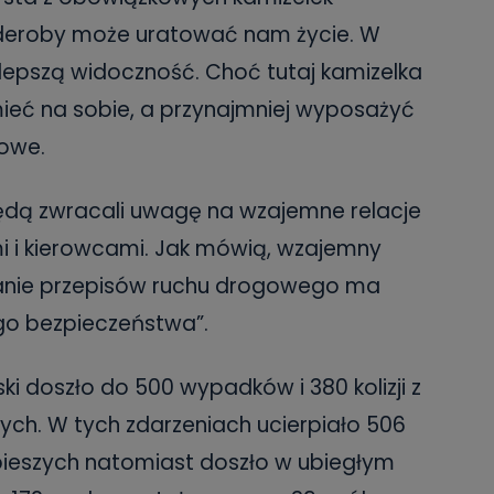
deroby może uratować nam życie. W
lepszą widoczność. Choć tutaj kamizelka
mieć na sobie, a przynajmniej wyposażyć
kowe.
 będą zwracali uwagę na wzajemne relacje
i i kierowcami. Jak mówią, wzajemny
ganie przepisów ruchu drogowego ma
go bezpieczeństwa”.
ki doszło do 500 wypadków i 380 kolizji z
cych. W tych zdarzeniach ucierpiało 506
y pieszych natomiast doszło w ubiegłym