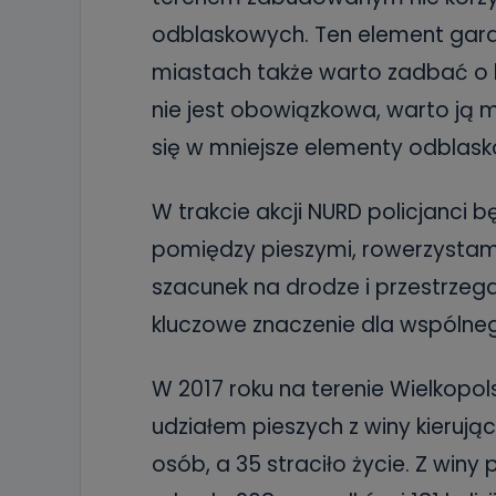
odblaskowych. Ten element gar
miastach także warto zadbać o 
nie jest obowiązkowa, warto ją 
się w mniejsze elementy odblas
W trakcie akcji NURD policjanci
pomiędzy pieszymi, rowerzystam
szacunek na drodze i przestrze
kluczowe znaczenie dla wspólne
W 2017 roku na terenie Wielkopols
udziałem pieszych z winy kierują
osób, a 35 straciło życie. Z win