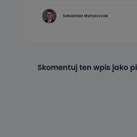
19 dostępu do 
ich sprostowan
sprzeciwu wobe
Sebastian Matyszczak
Do kiedy
Do czasu wycof
uzasadnionego
Jakie da
Przetwarzane 
Państwa (lub z
Skomentuj ten wpis jako p
źródeł publiczn
adres korespo
oraz partnerzy
Jak skont
Można to zrob
poczta@tvproar