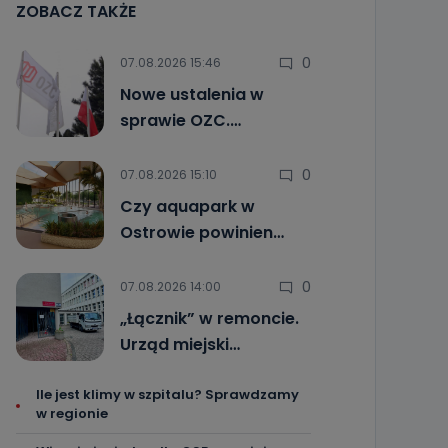
ZOBACZ TAKŻE
0
07.08.2026 15:46
Nowe ustalenia w
sprawie OZC.…
0
07.08.2026 15:10
Czy aquapark w
Ostrowie powinien…
0
07.08.2026 14:00
„Łącznik” w remoncie.
Urząd miejski…
Ile jest klimy w szpitalu? Sprawdzamy
w regionie