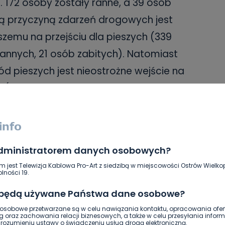
i. 172 osoby zostały ranne, a 39 osób
ą przyczyną zdarzeń drogowych jest
szemu na przejściu dla pieszych (339
 rannych, 21 osób zabitych). Natomiast
 pieszych jest nieostrożne wejście na
(96 wypadków i 104 kolizje, 76 osób
administratorem danych osobowych?
ć wyłącznie lewą stroną.
m jest Telewizja Kablowa Pro-Art z siedzibą w miejscowości Ostrów Wielkop
ni iść jeden za drugim. Na drodze o
lności 19.
j widoczności, dwóch pieszych może iść
 będą używane Państwa dane osobowe?
sobowe przetwarzane są w celu nawiązania kontaktu, opracowania ofert
g oraz zachowania relacji biznesowych, a także w celu przesyłania inform
dla rowerów wyłącznie w razie braku
ozumieniu ustawy o świadczeniu usług drogą elektroniczną.