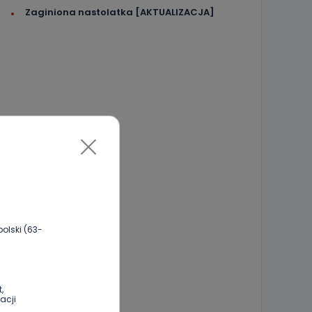
Zaginiona nastolatka [AKTUALIZACJA]
olski (63-
,
acji