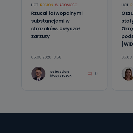
HOT
REGION
WIADOMOŚCI
HOT
R
Rzucał łatwopalnymi
Oszu
substancjami w
stat
strażaków. Usłyszał
Okrę
zarzuty
pod
[WID
05.08.2026 18:58
05.08.
Sebastian
0
Matyszczak