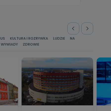
nio od
brane ze
taktowy,
racownicy
RUS
KULTURA I ROZRYWKA
LUDZIE
NA
WYWIADY
ZDROWIE