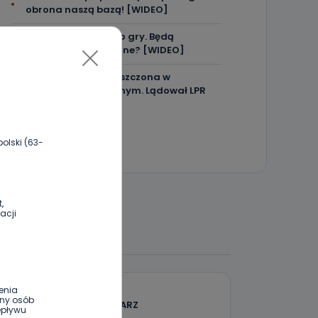
obrona naszą bazą! [WIDEO]
Aquapark wraca do gry. Będą
konsultacje społeczne? [WIDEO]
Ręka dziecka zakleszczona w
urządzeniu kuchennym. Lądował LPR
olski (63-
,
acji
 DO DYSKUSJI
enia
ony osób
DODAJ SWÓJ KOMENTARZ
epływu