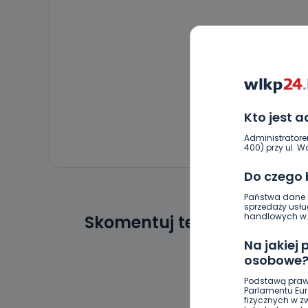
Kto jest 
Administratore
400) przy ul. Wo
Do czego
Państwa dane o
sprzedaży usłu
handlowych w r
Skomentuj ten wpis jako p
Na jakiej
osobowe
Podstawą praw
Parlamentu Euro
fizycznych w 