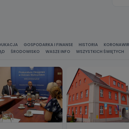
ne osobowe przetwarzamy?
kategorie Państwa danych osobowych to dane, które pochodzą bezpośred
ostały przekazane w Państwa imieniu) lub dane osobowe, które zostały ze
ie dostępnych, w szczególności: imię i nazwisko, adres e-mail, telefon kon
ndencyjny. Odbiorcą Pastwa danych osobowych są pracownicy i współp
 wspomagający administratora w jego biznesowej działalności.
DUKACJA
GOSPODARKA I FINANSE
HISTORIA
KORONAWI
aktować się z inspektorem danych osobowych?
ĄD
ŚRODOWISKO
WASZE INFO
WSZYSTKICH ŚWIĘTYCH
ić pod numerem telefonu 62 735-51-05 lub e-mailowo pod adresem:
t.pl