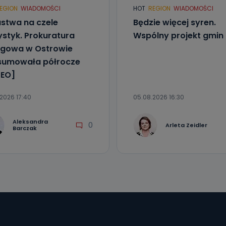
EGION
WIADOMOŚCI
HOT
REGION
WIADOMOŚCI
stwa na czele
Będzie więcej syren.
ystyk. Prokuratura
Wspólny projekt gmin
gowa w Ostrowie
sumowała półrocze
EO]
2026 17:40
05.08.2026 16:30
Aleksandra
0
Arleta Zeidler
Barczak