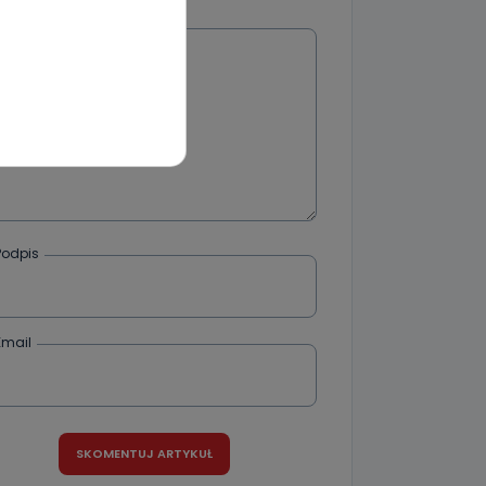
Wiadomość
wnym oraz
e jest to
 dowolny,
Kablowej
l. Wolności
e
Podpis
ania od
Email
. Wolności
że żądania
enia