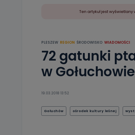
Ten artykuł jest wyświetla
PLESZEW
REGION
ŚRODOWISKO
WIADOMOŚCI
72 gatunki p
w Gołuchowie
19.03.2018 13:52
Gołuchów
ośrodek kultury leśnej
wys