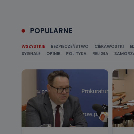
Jakie da
Przetwarzane 
Państwa (lub z
POPULARNE
źródeł publiczn
adres korespo
oraz partnerzy
WSZYSTKIE
BEZPIECZEŃSTWO
CIEKAWOSTKI
E
Jak skont
SYGNALE
OPINIE
POLITYKA
RELIGIA
SAMORZ
Można to zrob
poczta@tvproar