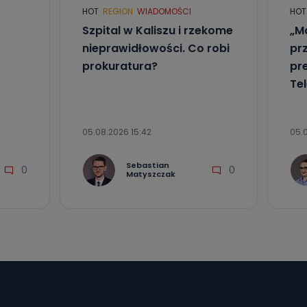
HOT
REGION
WIADOMOŚCI
HOT
Szpital w Kaliszu i rzekome
„Ma
nieprawidłowości. Co robi
pr
prokuratura?
pr
Tel
05.08.2026 15:42
05.
Sebastian
0
0
Matyszczak