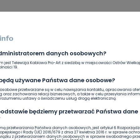
administratorem danych osobowych?
m jest Telewizja Kablowa Pro-Art z siedzibą w miejscowości Ostrów Wielkop
lności 19.
 będą używane Państwa dane osobowe?
sobowe przetwarzane są w celu nawiązania kontaktu, opracowania ofert
g oraz zachowania relacji biznesowych, a także w celu przesyłania inform
ozumieniu ustawy o świadczeniu usług drogą elektroniczną.
ierwszy!
DOŁĄCZ
 podstawie będziemy przetwarzać Państwa dane
?
ną przetwarzania Państwa danych osobowych, jest artykuł 6 Rozporządz
pejskiego i Rady (UE) 2016/679 z dnia 27 kwietnia 2016 r. w sprawie ochr
związku z przetwarzaniem danych osobowych w sprawie swobodnego prz