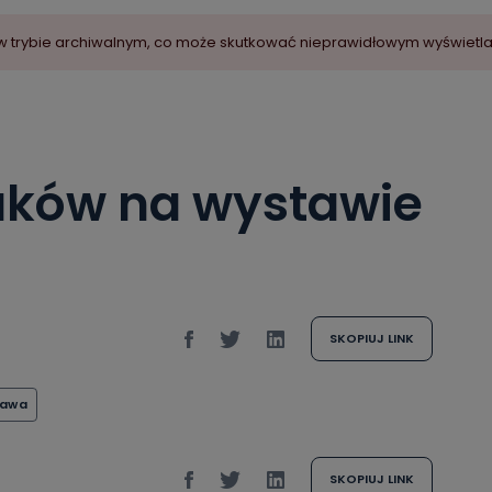
ny w trybie archiwalnym, co może skutkować nieprawidłowym wyświetl
taków na wystawie
SKOPIUJ LINK
tawa
SKOPIUJ LINK