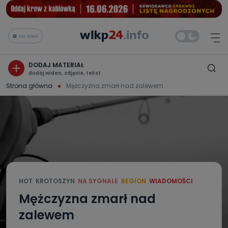
Na żywo
DODAJ MATERIAŁ
dodaj wideo, zdjęcie, tekst
Strona główna
Mężczyzna zmarł nad zalewem
HOT
KROTOSZYN
NA SYGNALE
REGION
WIADOMOŚCI
Mężczyzna zmarł nad
zalewem