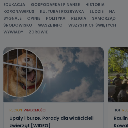
EDUKACJA
GOSPODARKA I FINANSE
HISTORIA
KORONAWIRUS
KULTURA I ROZRYWKA
LUDZIE
NA
SYGNALE
OPINIE
POLITYKA
RELIGIA
SAMORZĄD
ŚRODOWISKO
WASZE INFO
WSZYSTKICH ŚWIĘTYCH
WYWIADY
ZDROWIE
REGION
WIADOMOŚCI
HOT
RE
Upały i burze. Porady dla właścicieli
Raulin
zwierząt [WIDEO]
Kowal