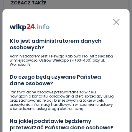
ZOBACZ TAKŻE
0
08.08.2026 08:55
Upały i burze. Porady dla…
Kto jest administratorem danych
osobowych?
0
07.08.2026 20:56
Administratorem jest Telewizja Kablowa Pro-Art z siedzibą
Raulin, Witkowska, Marciniak,
w miejscowości Ostrów Wielkopolski (63-400) przy ul.
Wolności 19.
Kowalska. „Odyseja…
Do czego będą używane Państwa
dane osobowe?
0
07.08.2026 19:16
Państwa dane osobowe przetwarzane są w celu
Auto rozbite na drzewie.
nawiązania kontaktu, opracowania ofert, sprzedaży usług
Poszkodowani…
oraz zachowania relacji biznesowych, a także w celu
przesyłania informacji handlowych w rozumieniu ustawy
o świadczeniu usług drogą elektroniczną.
Nastolatek w szpitalu po zderzeniu osobówki z
Na jakiej podstawie będziemy
motocyklem
przetwarzać Państwa dane osobowe?