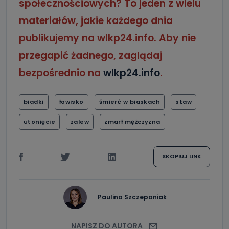
społecznościowych? To jeden z wielu
materiałów, jakie każdego dnia
publikujemy na wlkp24.info. Aby nie
przegapić żadnego, zaglądaj
bezpośrednio na
wlkp24.info
.
biadki
łowisko
śmierć w biaskach
staw
utonięcie
zalew
zmarł mężczyzna
SKOPIUJ LINK
Paulina Szczepaniak
NAPISZ DO AUTORA