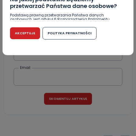
przetwarzać Państwa dane osobowe?
Podstawą prawną przetwarzania Państwa danych
osobowych, jest artykuł 6 Rozporządzenia Parlamentu
Europejskiego i Rady (UE) 2016/679 z dnia 27 kwietnia 2016
r. w sprawie ochrony osób fizycznych w związku z
przetwarzaniem danych osobowych w sprawie
AKCEPTUJE
POLITYKA PRYWATNOŚCI
swobodnego przepływu takich danych oraz uchylenia
dyrektywy 95/46/WE (RODO).
Podpis
Czy jest możliwość cofnięcia zgody?
Podanie danych osobowych jest dobrowolne, nie jest
wymogiem ustawowym lub umownym oraz nie stanowi
Email
warunku zawarcia umowy. Cofnięcie zgody jest możliwe
na każdym etapie i nie jest to związane z żadnymi
negatywnymi konsekwencjami. Cofnięcia zgody można
dokonać w dowolny, wybrany sposób (e-mail, poczta
tradycyjna) tak, aby dotarła do wiadomości Telewizji
Kablowej Pro-Art z siedzibą w miejscowości Ostrów
Wielkopolski (63-400) przy ul. Wolności 19.
Kiedy i komu możemy przekazać
Państwa dane?
Telewizja Kablowa Pro-Art z siedzibą w miejscowości
Ostrów Wielkopolski (63-400) przy ul. Wolności 19 nie
przekazuje Państwa danych osobowych podmiotom