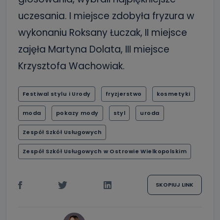
uczesania. I miejsce zdobyła fryzura w
wykonaniu Roksany Łuczak, II miejsce
zajęła Martyna Dolata, III miejsce
Krzysztofa Wachowiak.
Festiwal stylu i Urody
fryzjerstwo
kosmetyki
moda
pokazy mody
styl
uroda
Zespół Szkół Usługowych
Zespół Szkół Usługowych w Ostrowie Wielkopolskim
SKOPIUJ LINK