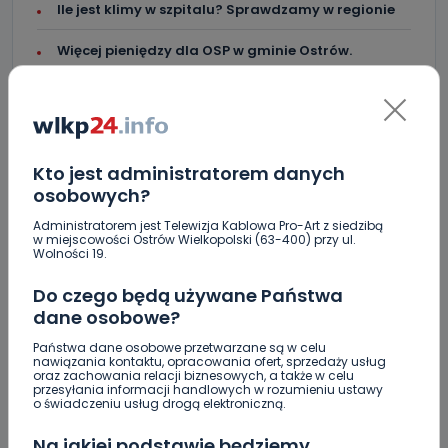
Ile jest klimy w szpitalu? Sprawdzamy w regionie
Więcej pieniędzy dla OSP w gminie Ostrów.
Skomentuj ten wpis jako pierwszy!
Kto jest administratorem danych
osobowych?
DOŁĄCZ DO DYSKUSJI
Administratorem jest Telewizja Kablowa Pro-Art z siedzibą
w miejscowości Ostrów Wielkopolski (63-400) przy ul.
Wolności 19.
Do czego będą używane Państwa
dane osobowe?
DODAJ SWÓJ KOMENTARZ
Państwa dane osobowe przetwarzane są w celu
nawiązania kontaktu, opracowania ofert, sprzedaży usług
oraz zachowania relacji biznesowych, a także w celu
Wiadomość
przesyłania informacji handlowych w rozumieniu ustawy
o świadczeniu usług drogą elektroniczną.
Na jakiej podstawie będziemy