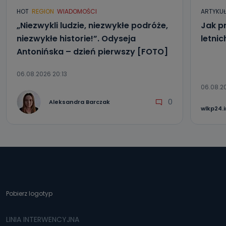
HOT
REGION
WIADOMOŚCI
ARTYKU
„Niezwykli ludzie, niezwykłe podróże,
Jak p
niezwykłe historie!”. Odyseja
letni
Antonińska – dzień pierwszy [FOTO]
06.08.2026 20:13
06.08.2
0
Aleksandra Barczak
wlkp24.
Pobierz logotyp
LINIA INTERWENCYJNA