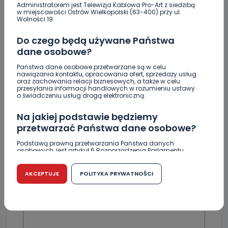
Wspiera amerykańskie talenty [WIDEO]
Administratorem jest Telewizja Kablowa Pro-Art z siedzibą
w miejscowości Ostrów Wielkopolski (63-400) przy ul.
Wolności 19.
Masz karaluchy w domu? Sprawdź, jak skutecznie
się ich pozbyć!
Do czego będą używane Państwa
dane osobowe?
Państwa dane osobowe przetwarzane są w celu
nawiązania kontaktu, opracowania ofert, sprzedaży usług
oraz zachowania relacji biznesowych, a także w celu
przesyłania informacji handlowych w rozumieniu ustawy
Skomentuj ten wpis jako pierwszy!
o świadczeniu usług drogą elektroniczną.
Na jakiej podstawie będziemy
DOŁĄCZ DO DYSKUSJI
przetwarzać Państwa dane osobowe?
Podstawą prawną przetwarzania Państwa danych
osobowych, jest artykuł 6 Rozporządzenia Parlamentu
Europejskiego i Rady (UE) 2016/679 z dnia 27 kwietnia 2016
r. w sprawie ochrony osób fizycznych w związku z
przetwarzaniem danych osobowych w sprawie
AKCEPTUJE
POLITYKA PRYWATNOŚCI
DODAJ SWÓJ KOMENTARZ
swobodnego przepływu takich danych oraz uchylenia
dyrektywy 95/46/WE (RODO).
Wiadomość
Czy jest możliwość cofnięcia zgody?
Podanie danych osobowych jest dobrowolne, nie jest