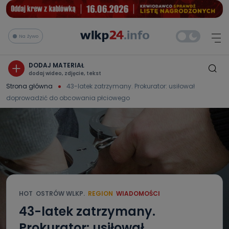
Na żywo
DODAJ MATERIAŁ
dodaj wideo, zdjęcie, tekst
Strona główna
43-latek zatrzymany. Prokurator: usiłował
doprowadzić do obcowania płciowego
HOT
OSTRÓW WLKP.
REGION
WIADOMOŚCI
43-latek zatrzymany.
Prokurator: usiłował