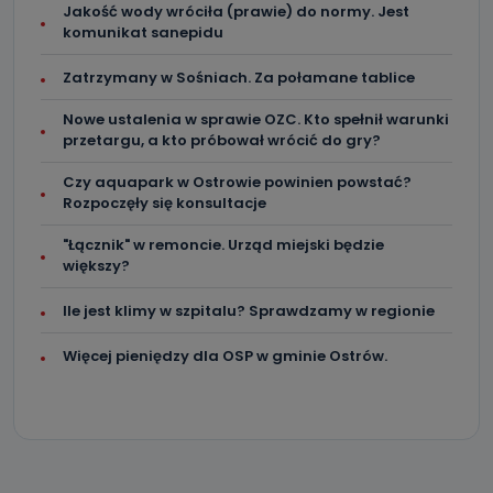
sprzeciwu wobec ich przetwarzania.
Jakość wody wróciła (prawie) do normy. Jest
komunikat sanepidu
Do kiedy Państwa dane osobowe będą
przechowywane?
Zatrzymany w Sośniach. Za połamane tablice
Do czasu wycofania zgody lub, jeśli dane będą
Nowe ustalenia w sprawie OZC. Kto spełnił warunki
przetwarzane na podstawie prawnie uzasadnionego celu
przetargu, a kto próbował wrócić do gry?
administratora – do momentu wniesienia sprzeciwu.
Czy aquapark w Ostrowie powinien powstać?
Jakie dane osobowe przetwarzamy?
Rozpoczęły się konsultacje
Przetwarzane kategorie Państwa danych osobowych to
dane, które pochodzą bezpośrednio od Państwa (lub
"Łącznik" w remoncie. Urząd miejski będzie
zostały przekazane w Państwa imieniu) lub dane osobowe,
większy?
które zostały zebrane ze źródeł publicznie dostępnych, w
szczególności: imię i nazwisko, adres e-mail, telefon
kontaktowy, adres korespondencyjny. Odbiorcą Pastwa
Ile jest klimy w szpitalu? Sprawdzamy w regionie
danych osobowych są pracownicy i współpracownicy
oraz partnerzy wspomagający administratora w jego
biznesowej działalności.
Więcej pieniędzy dla OSP w gminie Ostrów.
Jak skontaktować się z inspektorem
danych osobowych?
Można to zrobić pod numerem telefonu 62 735-51-05 lub
e-mailowo pod adresem: poczta@tvproart.pl