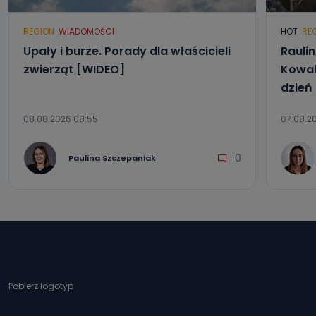
REGION
WIADOMOŚCI
HOT
RE
Upały i burze. Porady dla właścicieli
Raulin
zwierząt [WIDEO]
Kowal
dzień
08.08.2026 08:55
07.08.2
0
Paulina Szczepaniak
Pobierz logotyp