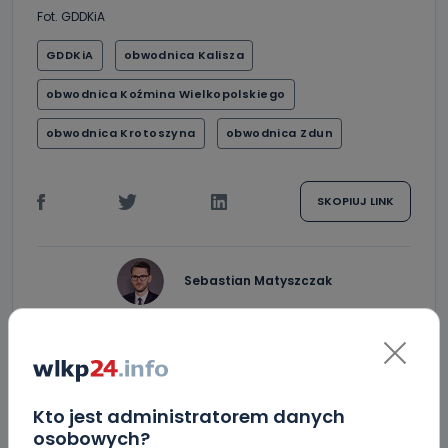
Fot. GDDKiA
GDDKiA
obwodnica Kalisza
obwodnica Koźmina Wielkopolskiego
obwodnica Krotoszyna
obwodnica Zdun
SKOPIUJ LINK
Sebastian Matyszczak
NAPISZ DO AUTORA
Kto jest administratorem danych
osobowych?