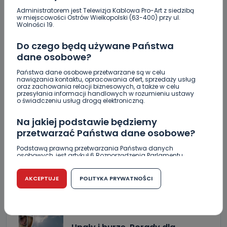
Administratorem jest Telewizja Kablowa Pro-Art z siedzibą
w miejscowości Ostrów Wielkopolski (63-400) przy ul.
Wolności 19.
Do czego będą używane Państwa
dane osobowe?
Państwa dane osobowe przetwarzane są w celu
nawiązania kontaktu, opracowania ofert, sprzedaży usług
oraz zachowania relacji biznesowych, a także w celu
przesyłania informacji handlowych w rozumieniu ustawy
o świadczeniu usług drogą elektroniczną.
Na jakiej podstawie będziemy
przetwarzać Państwa dane osobowe?
Podstawą prawną przetwarzania Państwa danych
osobowych, jest artykuł 6 Rozporządzenia Parlamentu
Europejskiego i Rady (UE) 2016/679 z dnia 27 kwietnia 2016
r. w sprawie ochrony osób fizycznych w związku z
przetwarzaniem danych osobowych w sprawie
ZOBACZ TAKŻE
AKCEPTUJE
POLITYKA PRYWATNOŚCI
swobodnego przepływu takich danych oraz uchylenia
dyrektywy 95/46/WE (RODO).
Czy jest możliwość cofnięcia zgody?
0
08.08.2026 08:55