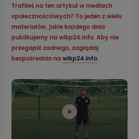
Trafiłeś na ten artykuł w mediach
społecznościowych? To jeden z wielu
materiałów, jakie każdego dnia
publikujemy na wlkp24.info. Aby nie
przegapić żadnego, zaglądaj
bezpośrednio na
wlkp24.info
.