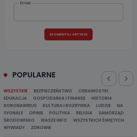
Email
POPULARNE
WSZYSTKIE
BEZPIECZEŃSTWO
CIEKAWOSTKI
EDUKACJA
GOSPODARKA I FINANSE
HISTORIA
KORONAWIRUS
KULTURA I ROZRYWKA
LUDZIE
NA
SYGNALE
OPINIE
POLITYKA
RELIGIA
SAMORZĄD
ŚRODOWISKO
WASZE INFO
WSZYSTKICH ŚWIĘTYCH
WYWIADY
ZDROWIE