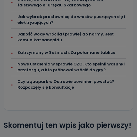
administratora – do momentu wniesienia sprzeciwu.
fałszywego e-Urzędu Skarbowego
Jakie dane osobowe przetwarzamy?
Jak wybrać prostownicę do włosów puszących się i
elektryzujących?
Przetwarzane kategorie Państwa danych osobowych to
dane, które pochodzą bezpośrednio od Państwa (lub
zostały przekazane w Państwa imieniu) lub dane osobowe,
Jakość wody wróciła (prawie) do normy. Jest
które zostały zebrane ze źródeł publicznie dostępnych, w
komunikat sanepidu
szczególności: imię i nazwisko, adres e-mail, telefon
kontaktowy, adres korespondencyjny. Odbiorcą Pastwa
danych osobowych są pracownicy i współpracownicy
Zatrzymany w Sośniach. Za połamane tablice
oraz partnerzy wspomagający administratora w jego
biznesowej działalności.
Nowe ustalenia w sprawie OZC. Kto spełnił warunki
Jak skontaktować się z inspektorem
przetargu, a kto próbował wrócić do gry?
danych osobowych?
Czy aquapark w Ostrowie powinien powstać?
Można to zrobić pod numerem telefonu 62 735-51-05 lub
Rozpoczęły się konsultacje
e-mailowo pod adresem: poczta@tvproart.pl
Skomentuj ten wpis jako pierwszy!