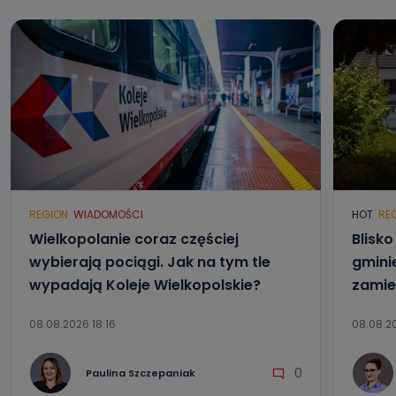
REGION
WIADOMOŚCI
HOT
RE
Wielkopolanie coraz częściej
Blisk
wybierają pociągi. Jak na tym tle
gmini
wypadają Koleje Wielkopolskie?
zamie
08.08.2026 18:16
08.08.20
0
Paulina Szczepaniak