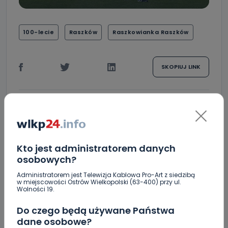
100-lecie
Raszków
Raszkowianka Raszków
SKOPIUJ LINK
Sebastian Matyszczak
NAPISZ DO AUTORA
Kto jest administratorem danych
osobowych?
Administratorem jest Telewizja Kablowa Pro-Art z siedzibą
w miejscowości Ostrów Wielkopolski (63-400) przy ul.
Wolności 19.
Do czego będą używane Państwa
dane osobowe?