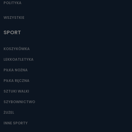
POLITYKA
Do czasu wycofania zgody lub, jeśli dane będą
przetwarzane na podstawie prawnie uzasadnionego celu
administratora – do momentu wniesienia sprzeciwu.
WSZYSTKIE
Jakie dane osobowe przetwarzamy?
SPORT
Przetwarzane kategorie Państwa danych osobowych to
dane, które pochodzą bezpośrednio od Państwa (lub
zostały przekazane w Państwa imieniu) lub dane osobowe,
które zostały zebrane ze źródeł publicznie dostępnych, w
KOSZYKÓWKA
szczególności: imię i nazwisko, adres e-mail, telefon
kontaktowy, adres korespondencyjny. Odbiorcą Pastwa
danych osobowych są pracownicy i współpracownicy
LEKKOATLETYKA
oraz partnerzy wspomagający administratora w jego
biznesowej działalności.
PIŁKA NOŻNA
Jak skontaktować się z inspektorem
PIŁKA RĘCZNA
danych osobowych?
SZTUKI WALKI
Można to zrobić pod numerem telefonu 62 735-51-05 lub
e-mailowo pod adresem: poczta@tvproart.pl
SZYBOWNICTWO
ŻUŻEL
INNE SPORTY