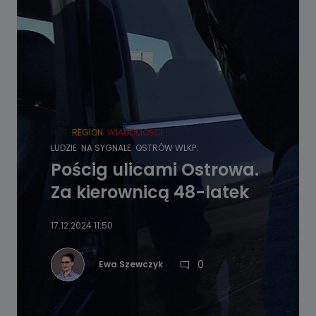
HOT
REGION
WIADOMOŚCI
LUDZIE
NA SYGNALE
OSTRÓW WLKP.
Pościg ulicami Ostrowa.
Za kierownicą 48-latek
17.12.2024 11:50
0
Ewa Szewczyk