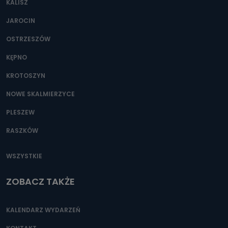
KALISZ
Można to zrobić pod numerem telefonu 62 735-51-05 lub
e-mailowo pod adresem: poczta@tvproart.pl
JAROCIN
OSTRZESZÓW
KĘPNO
KROTOSZYN
NOWE SKALMIERZYCE
PLESZEW
RASZKÓW
WSZYSTKIE
ZOBACZ TAKŻE
KALENDARZ WYDARZEŃ