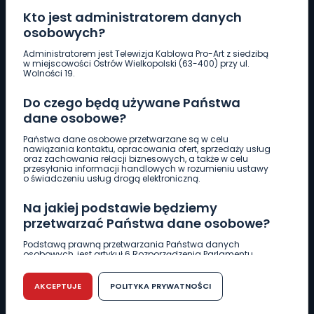
Kto jest administratorem danych
osobowych?
Pobierz logotyp
Administratorem jest Telewizja Kablowa Pro-Art z siedzibą
w miejscowości Ostrów Wielkopolski (63-400) przy ul.
Wolności 19.
LINIA INTERWENCYJNA
Do czego będą używane Państwa
661 997 997
dane osobowe?
Państwa dane osobowe przetwarzane są w celu
REDAKCJA
nawiązania kontaktu, opracowania ofert, sprzedaży usług
oraz zachowania relacji biznesowych, a także w celu
62 735 22 22
redakcja@wlkp24.info
przesyłania informacji handlowych w rozumieniu ustawy
o świadczeniu usług drogą elektroniczną.
DZIAŁ REKLAMY
Na jakiej podstawie będziemy
62 735 01 85
reklama@wlkp24.info
przetwarzać Państwa dane osobowe?
Podstawą prawną przetwarzania Państwa danych
osobowych, jest artykuł 6 Rozporządzenia Parlamentu
WIADOMOŚCI
Europejskiego i Rady (UE) 2016/679 z dnia 27 kwietnia 2016
r. w sprawie ochrony osób fizycznych w związku z
przetwarzaniem danych osobowych w sprawie
AKCEPTUJE
POLITYKA PRYWATNOŚCI
swobodnego przepływu takich danych oraz uchylenia
CIEKAWOSTKI
dyrektywy 95/46/WE (RODO).