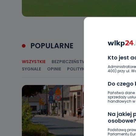
POPULARNE
Kto jest 
WSZYSTKIE
BEZPIECZEŃSTWO
CIEKAWOSTKI
E
Administratore
SYGNALE
OPINIE
POLITYKA
RELIGIA
SAMORZ
400) przy ul. Wo
Do czego
Państwa dane o
sprzedaży usłu
handlowych w r
Na jakiej
osobowe
Podstawą praw
Parlamentu Euro