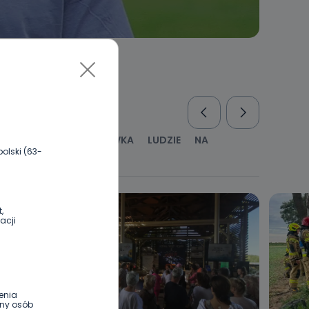
RUS
KULTURA I ROZRYWKA
LUDZIE
NA
olski (63-
WYWIADY
ZDROWIE
,
acji
enia
ony osób