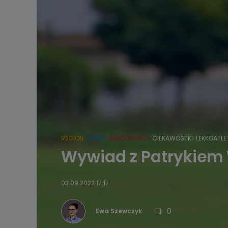
REGION
SPORT
WIADOMOŚCI
CIEKAWOSTKI
LEKKOATLE
Wywiad z Patrykiem W
03.09.2022 17:17
0
Ewa Szewczyk