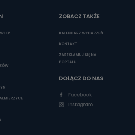
N
ZOBACZ TAKŻE
nio od
brane ze
WLKP.
KALENDARZ WYDARZEŃ
taktowy,
racownicy
KONTAKT
ZAREKLAMUJ SIĘ NA
PORTALU
SZÓW
DOŁĄCZ DO NAS
ZYN
Facebook
ALMIERZYCE
Instagram
W