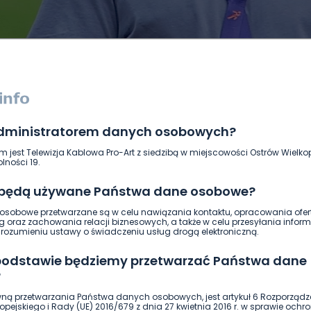
administratorem danych osobowych?
DUKACJA
GOSPODARKA I FINANSE
HISTORIA
KORONAWI
m jest Telewizja Kablowa Pro-Art z siedzibą w miejscowości Ostrów Wielkop
ĄD
ŚRODOWISKO
WASZE INFO
WSZYSTKICH ŚWIĘTYCH
lności 19.
 będą używane Państwa dane osobowe?
sobowe przetwarzane są w celu nawiązania kontaktu, opracowania ofert
g oraz zachowania relacji biznesowych, a także w celu przesyłania inform
ozumieniu ustawy o świadczeniu usług drogą elektroniczną.
 podstawie będziemy przetwarzać Państwa dane
?
ną przetwarzania Państwa danych osobowych, jest artykuł 6 Rozporządz
pejskiego i Rady (UE) 2016/679 z dnia 27 kwietnia 2016 r. w sprawie ochr