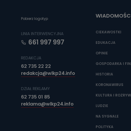
Do czasu wycof
uzasadnionego
WIADOMOŚC
Jakie da
Pobierz logotyp
Przetwarzane 
Państwa (lub z
CIEKAWOSTKI
LINIA INTERWENCYJNA
źródeł publiczn
adres korespo
661 997 997
oraz partnerzy
EDUKACJA
OPINIE
Jak skont
REDAKCJA
Można to zrob
GOSPODARKA I FI
62 735 22 22
poczta@tvproar
redakcja@wlkp24.info
HISTORIA
KORONAWIRUS
DZIAŁ REKLAMY
KULTURA I ROZRY
62 735 01 85
reklama@wlkp24.info
LUDZIE
NA SYGNALE
POLITYKA