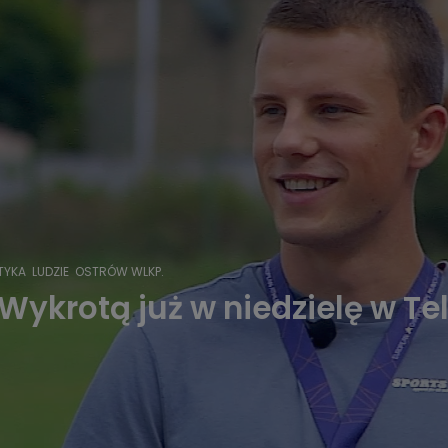
TYKA
LUDZIE
OSTRÓW WLKP.
ykrotą już w niedzielę w Tele