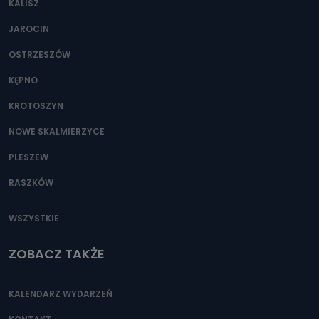
KALISZ
Można to zrobić pod numerem telefonu 62 735-51-05 lub
e-mailowo pod adresem: poczta@tvproart.pl
JAROCIN
OSTRZESZÓW
KĘPNO
KROTOSZYN
NOWE SKALMIERZYCE
PLESZEW
RASZKÓW
WSZYSTKIE
ZOBACZ TAKŻE
KALENDARZ WYDARZEŃ