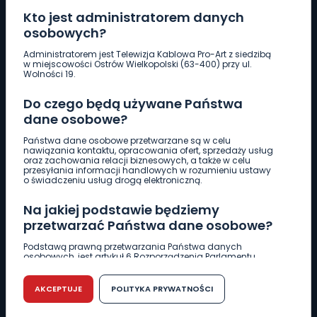
Kto jest administratorem danych
osobowych?
Pobierz logotyp
Administratorem jest Telewizja Kablowa Pro-Art z siedzibą
w miejscowości Ostrów Wielkopolski (63-400) przy ul.
Wolności 19.
LINIA INTERWENCYJNA
Do czego będą używane Państwa
661 997 997
dane osobowe?
Państwa dane osobowe przetwarzane są w celu
REDAKCJA
nawiązania kontaktu, opracowania ofert, sprzedaży usług
oraz zachowania relacji biznesowych, a także w celu
62 735 22 22
redakcja@wlkp24.info
przesyłania informacji handlowych w rozumieniu ustawy
o świadczeniu usług drogą elektroniczną.
DZIAŁ REKLAMY
Na jakiej podstawie będziemy
62 735 01 85
reklama@wlkp24.info
przetwarzać Państwa dane osobowe?
Podstawą prawną przetwarzania Państwa danych
osobowych, jest artykuł 6 Rozporządzenia Parlamentu
WIADOMOŚCI
Europejskiego i Rady (UE) 2016/679 z dnia 27 kwietnia 2016
r. w sprawie ochrony osób fizycznych w związku z
przetwarzaniem danych osobowych w sprawie
AKCEPTUJE
POLITYKA PRYWATNOŚCI
swobodnego przepływu takich danych oraz uchylenia
CIEKAWOSTKI
dyrektywy 95/46/WE (RODO).