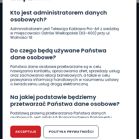
Kto jest administratorem danych
osobowych?
Administratorem jest Telewizja Kablowa Pro-Art z siedzibą
Pobierz logotyp
w miejscowości Ostrów Wielkopolski (63-400) przy ul.
Wolności 19.
LINIA INTERWENCYJNA
Do czego będą używane Państwa
661 997 997
dane osobowe?
Państwa dane osobowe przetwarzane są w celu
nawiązania kontaktu, opracowania ofert, sprzedaży usług
REDAKCJA
oraz zachowania relacji biznesowych, a także w celu
przesyłania informacji handlowych w rozumieniu ustawy
62 735 22 22
redakcja@wlkp24.info
o świadczeniu usług drogą elektroniczną.
Na jakiej podstawie będziemy
DZIAŁ REKLAMY
przetwarzać Państwa dane osobowe?
62 735 01 85
reklama@wlkp24.info
Podstawą prawną przetwarzania Państwa danych
osobowych, jest artykuł 6 Rozporządzenia Parlamentu
Europejskiego i Rady (UE) 2016/679 z dnia 27 kwietnia 2016
WIADOMOŚCI
r. w sprawie ochrony osób fizycznych w związku z
przetwarzaniem danych osobowych w sprawie
AKCEPTUJE
POLITYKA PRYWATNOŚCI
swobodnego przepływu takich danych oraz uchylenia