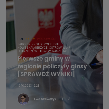
HOT
REGION
WIADOMOŚCI
JAROCIN
KROTOSZYN
LUDZIE
NOWE SKALMIERZYCE
OSTRÓW WLKP.
OSTRZESZÓW
PLESZEW
RASZKÓW
Pierwsze gminy w
regionie policzyły głosy
[SPRAWDŹ WYNIKI]
16.10.2023 12:23
3
Ewa Szewczyk