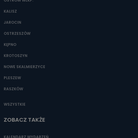
danych osobowych?
OSTRÓW WLKP.
Można to zrobić pod numerem telefonu 62 735-51-05 lub
KALISZ
e-mailowo pod adresem: poczta@tvproart.pl
JAROCIN
OSTRZESZÓW
KĘPNO
KROTOSZYN
NOWE SKALMIERZYCE
PLESZEW
RASZKÓW
WSZYSTKIE
ZOBACZ TAKŻE
KALENDARZ WYDARZEŃ